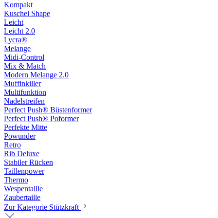
Kompakt
Kuschel Shape
Leicht
Leicht 2.0
Lycra®
Melange
Midi-Control
Mix & Match
Modern Melange 2.0
Muffinkiller
Multifunktion
Nadelstreifen
Perfect Push® Büstenformer
Perfect Push® Poformer
Perfekte Mitte
Powunder
Retro
Rib Deluxe
Stabiler Rücken
Taillenpower
Thermo
Wespentaille
Zaubertaille
Zur Kategorie Stützkraft