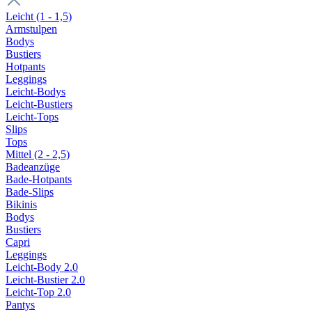
Leicht (1 - 1,5)
Armstulpen
Bodys
Bustiers
Hotpants
Leggings
Leicht-Bodys
Leicht-Bustiers
Leicht-Tops
Slips
Tops
Mittel (2 - 2,5)
Badeanzüge
Bade-Hotpants
Bade-Slips
Bikinis
Bodys
Bustiers
Capri
Leggings
Leicht-Body 2.0
Leicht-Bustier 2.0
Leicht-Top 2.0
Pantys