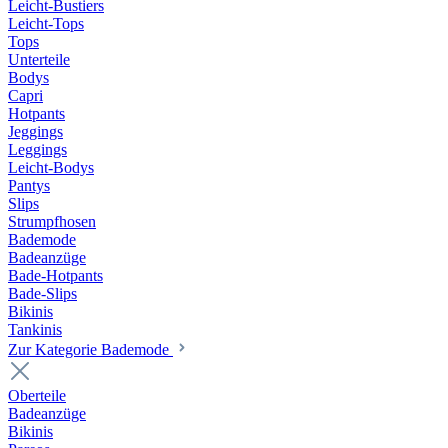
Leicht-Bustiers
Leicht-Tops
Tops
Unterteile
Bodys
Capri
Hotpants
Jeggings
Leggings
Leicht-Bodys
Pantys
Slips
Strumpfhosen
Bademode
Badeanzüge
Bade-Hotpants
Bade-Slips
Bikinis
Tankinis
Zur Kategorie Bademode
Oberteile
Badeanzüge
Bikinis