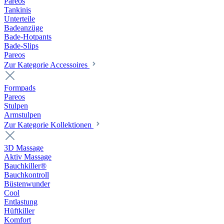
Pareos
Tankinis
Unterteile
Badeanzüge
Bade-Hotpants
Bade-Slips
Pareos
Zur Kategorie Accessoires
Formpads
Pareos
Stulpen
Armstulpen
Zur Kategorie Kollektionen
3D Massage
Aktiv Massage
Bauchkiller®
Bauchkontroll
Büstenwunder
Cool
Entlastung
Hüftkiller
Komfort