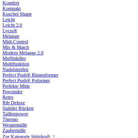
Komfort
Kompakt
Kuschel Shape
Leicht
Leicht 2.0
Lycra®
Melange
Midi-Control
Mix & Match
Modern Melange 2.0
Muffinkiller
Multifunktion
Nadelstreifen
Perfect Push® Büstenformer
Perfect Push® Poformer
Perfekte Mitte
Powunder
Retro
Rib Deluxe
Stabiler Rücken
Taillenpower
Thermo
Wespentaille
Zaubertaille
Zur Kategorie Stützkraft