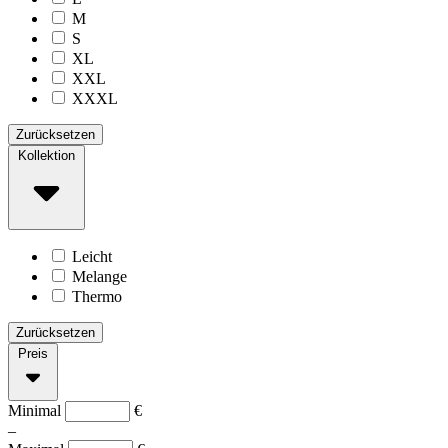
M
S
XL
XXL
XXXL
Zurücksetzen
Kollektion
Leicht
Melange
Thermo
Zurücksetzen
Preis
Minimal
€
–