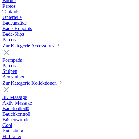
Bikinis
Pareos
Tankinis
Unterteile
Badeanzüge
Bade-Hotpants
Bade-Slips
Pareos
Zur Kategorie Accessoires
Formpads
Pareos
Stulpen
Armstulpen
Zur Kategorie Kollektionen
3D Massage
Aktiv Massage
Bauchkiller®
Bauchkontroll
Büstenwunder
Cool
Entlastung
Hüftkiller