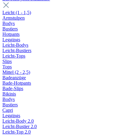
Leicht (1 - 1,5)
Armstulpen
Bodys
Bustiers
Hotpants
Leggings
Leicht-Bodys
Leicht-Bustiers
Leicht-Tops
Slips
Tops
Mittel (2 - 2,5)
Badeanzüge
Bade-Hotpants
Bade-Slips
Bikinis
Bodys
Bustiers
Capri
Leggings
Leicht-Body 2.0
Leicht-Bustier 2.0
Leicht-Top 2.0