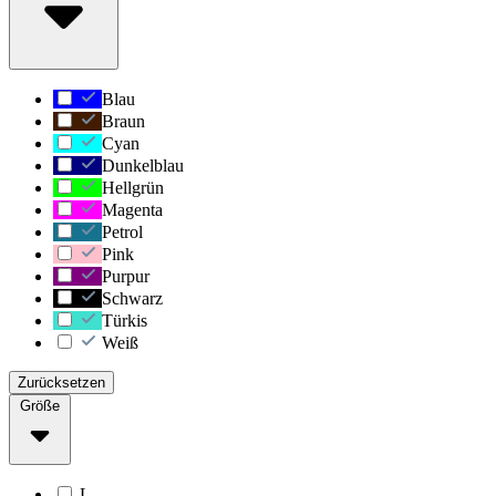
Blau
Braun
Cyan
Dunkelblau
Hellgrün
Magenta
Petrol
Pink
Purpur
Schwarz
Türkis
Weiß
Zurücksetzen
Größe
L