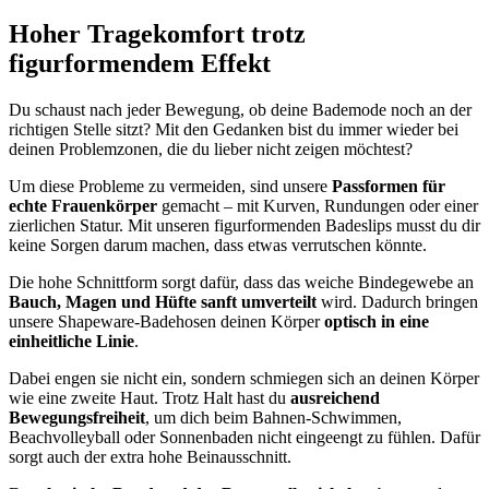
Hoher Tragekomfort trotz
figurformendem Effekt
Du schaust nach jeder Bewegung, ob deine Bademode noch an der
richtigen Stelle sitzt? Mit den Gedanken bist du immer wieder bei
deinen Problemzonen, die du lieber nicht zeigen möchtest?
Um diese Probleme zu vermeiden, sind unsere
Passformen für
echte Frauenkörper
gemacht – mit Kurven, Rundungen oder einer
zierlichen Statur. Mit unseren figurformenden Badeslips musst du dir
keine Sorgen darum machen, dass etwas verrutschen könnte.
Die hohe Schnittform sorgt dafür, dass das weiche Bindegewebe an
Bauch, Magen und Hüfte sanft umverteilt
wird. Dadurch bringen
unsere Shapeware-Badehosen deinen Körper
optisch in eine
einheitliche Linie
.
Dabei engen sie nicht ein, sondern schmiegen sich an deinen Körper
wie eine zweite Haut. Trotz Halt hast du
ausreichend
Bewegungsfreiheit
, um dich beim Bahnen-Schwimmen,
Beachvolleyball oder Sonnenbaden nicht eingeengt zu fühlen. Dafür
sorgt auch der extra hohe Beinausschnitt.