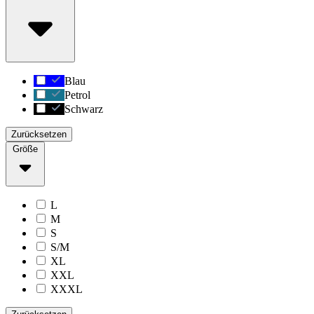
Blau
Petrol
Schwarz
Zurücksetzen
Größe
L
M
S
S/M
XL
XXL
XXXL