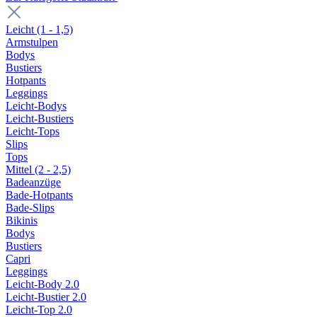
Leicht (1 - 1,5)
Armstulpen
Bodys
Bustiers
Hotpants
Leggings
Leicht-Bodys
Leicht-Bustiers
Leicht-Tops
Slips
Tops
Mittel (2 - 2,5)
Badeanzüge
Bade-Hotpants
Bade-Slips
Bikinis
Bodys
Bustiers
Capri
Leggings
Leicht-Body 2.0
Leicht-Bustier 2.0
Leicht-Top 2.0