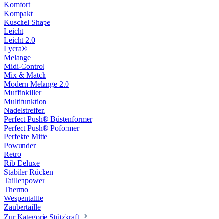
Komfort
Kompakt
Kuschel Shape
Leicht
Leicht 2.0
Lycra®
Melange
Midi-Control
Mix & Match
Modern Melange 2.0
Muffinkiller
Multifunktion
Nadelstreifen
Perfect Push® Büstenformer
Perfect Push® Poformer
Perfekte Mitte
Powunder
Retro
Rib Deluxe
Stabiler Rücken
Taillenpower
Thermo
Wespentaille
Zaubertaille
Zur Kategorie Stützkraft