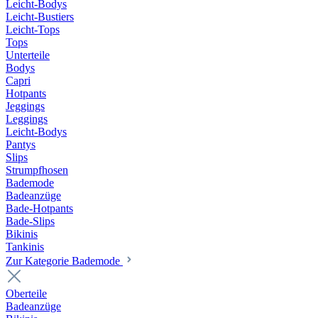
Leicht-Bodys
Leicht-Bustiers
Leicht-Tops
Tops
Unterteile
Bodys
Capri
Hotpants
Jeggings
Leggings
Leicht-Bodys
Pantys
Slips
Strumpfhosen
Bademode
Badeanzüge
Bade-Hotpants
Bade-Slips
Bikinis
Tankinis
Zur Kategorie Bademode
Oberteile
Badeanzüge