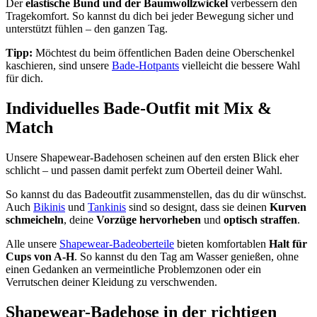
Der
elastische Bund und der Baumwollzwickel
verbessern den
Tragekomfort. So kannst du dich bei jeder Bewegung sicher und
unterstützt fühlen – den ganzen Tag.
Tipp:
Möchtest du beim öffentlichen Baden deine Oberschenkel
kaschieren, sind unsere
Bade-Hotpants
vielleicht die bessere Wahl
für dich.
Individuelles Bade-Outfit mit Mix &
Match
Unsere Shapewear-Badehosen scheinen auf den ersten Blick eher
schlicht – und passen damit perfekt zum Oberteil deiner Wahl.
So kannst du das Badeoutfit zusammenstellen, das du dir wünschst.
Auch
Bikinis
und
Tankinis
sind so designt, dass sie deinen
Kurven
schmeicheln
, deine
Vorzüge hervorheben
und
optisch straffen
.
Alle unsere
Shapewear-Badeoberteile
bieten komfortablen
Halt für
Cups von A-H
. So kannst du den Tag am Wasser genießen, ohne
einen Gedanken an vermeintliche Problemzonen oder ein
Verrutschen deiner Kleidung zu verschwenden.
Shapewear-Badehose in der richtigen