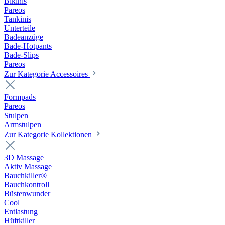
Bikinis
Pareos
Tankinis
Unterteile
Badeanzüge
Bade-Hotpants
Bade-Slips
Pareos
Zur Kategorie Accessoires
Formpads
Pareos
Stulpen
Armstulpen
Zur Kategorie Kollektionen
3D Massage
Aktiv Massage
Bauchkiller®
Bauchkontroll
Büstenwunder
Cool
Entlastung
Hüftkiller