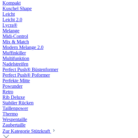
Kompakt
Kuschel Shape
Leicht
Leicht 2.0
Lycra®
Melange
Midi-Control
Mix & Match
Modern Melange 2.0
Muffinkiller
Multifunktion
Nadelstreifen
Perfect Push® Büstenformer
Perfect Push® Poformer
Perfekte Mitte
Powunder
Retro
Rib Deluxe
Stabiler Rücken
Taillenpower
Thermo
Wespentaille
Zaubertaille
Zur Kategorie Stützkraft