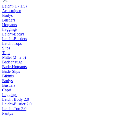
Leicht (1 - 1,5)
Armstulpen
Bodys
Bustiers
Hotpants
Leggings
Leicht-Bodys
Leicht-Bustiers
Leicht-Tops
Slips
Tops
Mittel (2 - 2,5)
Badeanzüge
Bade-Hotpants
Bade-Slips
Bikinis
Bodys
Bustiers
Capri
Leggings
Leicht-Body 2.0
Leicht-Bustier 2.0
Leicht-Top 2.0
Pantys