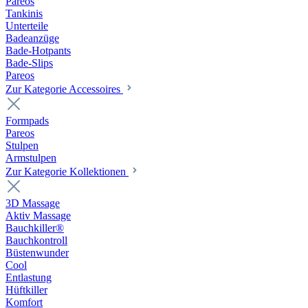
Pareos
Tankinis
Unterteile
Badeanzüge
Bade-Hotpants
Bade-Slips
Pareos
Zur Kategorie Accessoires
Formpads
Pareos
Stulpen
Armstulpen
Zur Kategorie Kollektionen
3D Massage
Aktiv Massage
Bauchkiller®
Bauchkontroll
Büstenwunder
Cool
Entlastung
Hüftkiller
Komfort