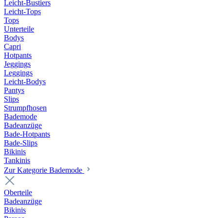
Leicht-Bustiers
Leicht-Tops
Tops
Unterteile
Bodys
Capri
Hotpants
Jeggings
Leggings
Leicht-Bodys
Pantys
Slips
Strumpfhosen
Bademode
Badeanzüge
Bade-Hotpants
Bade-Slips
Bikinis
Tankinis
Zur Kategorie Bademode
Oberteile
Badeanzüge
Bikinis