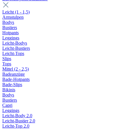
Leicht (1 - 1,5)
Armstulpen
Bodys
Bustiers
Hotpants
Leggings
Leicht-Bodys
Leicht-Bustiers
Leicht-Tops
Slips
Tops
Mittel (2 - 2,5)
Badeanzüge
Bade-Hotpants
Bade-Slips
Bikinis
Bodys
Bustiers
Capri
Leggings
Leicht-Body 2.0
Leicht-Bustier 2.0
Leicht-Top 2.0