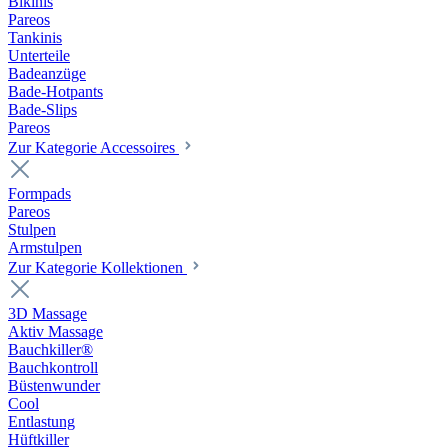
Bikinis
Pareos
Tankinis
Unterteile
Badeanzüge
Bade-Hotpants
Bade-Slips
Pareos
Zur Kategorie Accessoires
Formpads
Pareos
Stulpen
Armstulpen
Zur Kategorie Kollektionen
3D Massage
Aktiv Massage
Bauchkiller®
Bauchkontroll
Büstenwunder
Cool
Entlastung
Hüftkiller