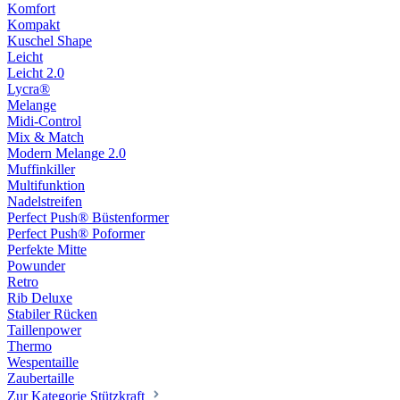
Komfort
Kompakt
Kuschel Shape
Leicht
Leicht 2.0
Lycra®
Melange
Midi-Control
Mix & Match
Modern Melange 2.0
Muffinkiller
Multifunktion
Nadelstreifen
Perfect Push® Büstenformer
Perfect Push® Poformer
Perfekte Mitte
Powunder
Retro
Rib Deluxe
Stabiler Rücken
Taillenpower
Thermo
Wespentaille
Zaubertaille
Zur Kategorie Stützkraft