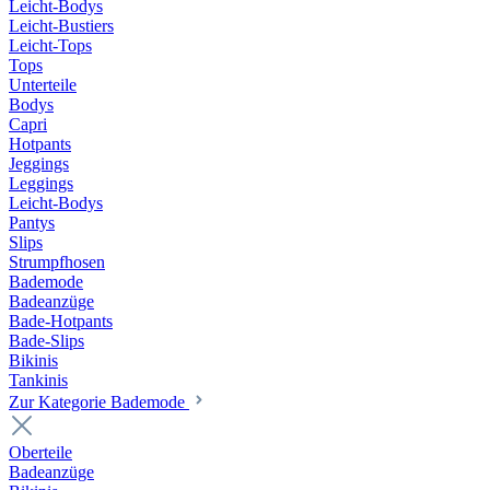
Leicht-Bodys
Leicht-Bustiers
Leicht-Tops
Tops
Unterteile
Bodys
Capri
Hotpants
Jeggings
Leggings
Leicht-Bodys
Pantys
Slips
Strumpfhosen
Bademode
Badeanzüge
Bade-Hotpants
Bade-Slips
Bikinis
Tankinis
Zur Kategorie Bademode
Oberteile
Badeanzüge