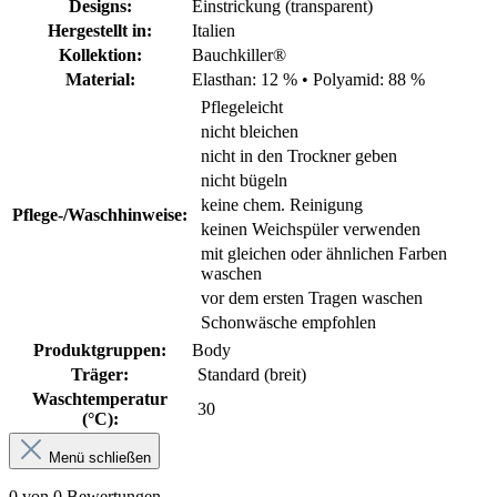
Designs:
Einstrickung (transparent)
Hergestellt in:
Italien
Kollektion:
Bauchkiller®
Material:
Elasthan: 12 %
•
Polyamid: 88 %
Pflegeleicht
nicht bleichen
nicht in den Trockner geben
nicht bügeln
keine chem. Reinigung
Pflege-/Waschhinweise:
keinen Weichspüler verwenden
mit gleichen oder ähnlichen Farben
waschen
vor dem ersten Tragen waschen
Schonwäsche empfohlen
Produktgruppen:
Body
Träger:
Standard (breit)
Waschtemperatur
30
(°C):
Menü schließen
0 von 0 Bewertungen