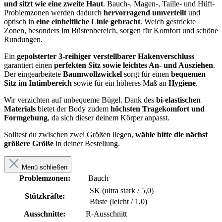
und sitzt wie eine zweite Haut
. Bauch-, Magen-, Taille- und Hüft-
Problemzonen werden dadurch
hervorragend umverteilt
und
optisch in
eine einheitliche Linie gebracht
. Weich gestrickte
Zonen, besonders im Büstenbereich, sorgen für Komfort und schöne
Rundungen.
Ein
gepolsterter 3-reihiger verstellbarer Hakenverschluss
garantiert einen
perfekten Sitz sowie leichtes An- und Ausziehen
.
Der eingearbeitete
Baumwollzwickel
sorgt für einen
bequemen
Sitz im Intimbereich
sowie für ein höheres Maß an
Hygiene
.
Wir verzichten auf unbequeme Bügel. Dank des
bi-elastischen
Materials
bietet der Body zudem
höchsten Tragekomfort und
Formgebung
, da sich dieser deinem Körper anpasst.
Solltest du zwischen zwei Größen liegen,
wähle bitte die nächst
größere Größe
in deiner Bestellung.
Menü schließen
Problemzonen:
Bauch
SK (ultra stark / 5,0)
Stützkräfte:
Büste (leicht / 1,0)
Ausschnitte:
R-Ausschnitt