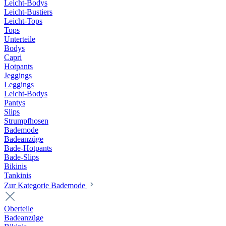
Leicht-Bodys
Leicht-Bustiers
Leicht-Tops
Tops
Unterteile
Bodys
Capri
Hotpants
Jeggings
Leggings
Leicht-Bodys
Pantys
Slips
Strumpfhosen
Bademode
Badeanzüge
Bade-Hotpants
Bade-Slips
Bikinis
Tankinis
Zur Kategorie Bademode
Oberteile
Badeanzüge