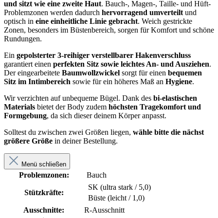
und sitzt wie eine zweite Haut
. Bauch-, Magen-, Taille- und Hüft-
Problemzonen werden dadurch
hervorragend umverteilt
und
optisch in
eine einheitliche Linie gebracht
. Weich gestrickte
Zonen, besonders im Büstenbereich, sorgen für Komfort und schöne
Rundungen.
Ein
gepolsterter 3-reihiger verstellbarer Hakenverschluss
garantiert einen
perfekten Sitz sowie leichtes An- und Ausziehen
.
Der eingearbeitete
Baumwollzwickel
sorgt für einen
bequemen
Sitz im Intimbereich
sowie für ein höheres Maß an
Hygiene
.
Wir verzichten auf unbequeme Bügel. Dank des
bi-elastischen
Materials
bietet der Body zudem
höchsten Tragekomfort und
Formgebung
, da sich dieser deinem Körper anpasst.
Solltest du zwischen zwei Größen liegen,
wähle bitte die nächst
größere Größe
in deiner Bestellung.
Menü schließen
Problemzonen:
Bauch
SK (ultra stark / 5,0)
Stützkräfte:
Büste (leicht / 1,0)
Ausschnitte:
R-Ausschnitt