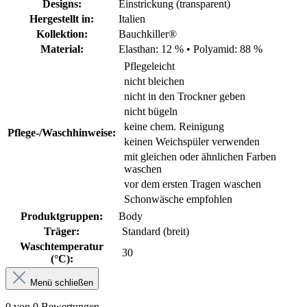
Designs:
Einstrickung (transparent)
Hergestellt in:
Italien
Kollektion:
Bauchkiller®
Material:
Elasthan: 12 %
•
Polyamid: 88 %
Pflegeleicht
nicht bleichen
nicht in den Trockner geben
nicht bügeln
keine chem. Reinigung
Pflege-/Waschhinweise:
keinen Weichspüler verwenden
mit gleichen oder ähnlichen Farben
waschen
vor dem ersten Tragen waschen
Schonwäsche empfohlen
Produktgruppen:
Body
Träger:
Standard (breit)
Waschtemperatur
30
(°C):
Menü schließen
0 von 0 Bewertungen