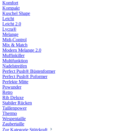
Komfort
Kompakt
Kuschel Shape
Leicht
Leicht 2.0
Lycra®
Melange
Midi-Control
Mix & Match
Modern Melange 2.0
Muffinkiller
Multifunktion
Nadelstreifen
Perfect Push® Büstenformer
Perfect Push® Poformer
Perfekte Mitte
Powunder
Retro
Rib Deluxe
Stabiler Rücken
Taillenpower
Thermo
Wespentaille
Zaubertaille
Zur Kategorie Stützkraft