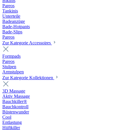
Bikinis
Pareos
Tankinis
Unterteile
Badeanzüge
Bade-Hotpants
Bade-Slips
Pareos
Zur Kategorie Accessoires
Formpads
Pareos
Stulpen
Armstulpen
Zur Kategorie Kollektionen
3D Massage
Aktiv Massage
Bauchkiller®
Bauchkontroll
Büstenwunder
Cool
Entlastung
Hüftkiller