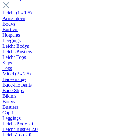
Leicht (1 - 1,5)
Armstulpen
Bodys
Bustiers
Hotpants
Leggings
Leicht-Bodys
Leicht-Bustiers
Leicht-Tops
Slips
Tops
Mittel (2 - 2,5)
Badeanzüge
Bade-Hotpants
Bade-Slips
Bikinis
Bodys
Bustiers
Capri
Leggings
Leicht-Body 2.0
Leicht-Bustier 2.0
Leicht-Top 2.0