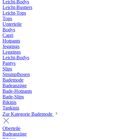
Leicht-Bodys
Leicht-Bustiers
Leicht-Tops
Tops
Unterteile
Bodys
Capri
Hotpants
Jeggings
Leggings
Leicht-Bodys
Pantys
Slips
Strumpfhosen
Bademode
Badeanzüge
Bade-Hotpants
Bade-Slips
Bikinis
Tankinis
Zur Kategorie Bademode
Oberteile
Badeanzüge