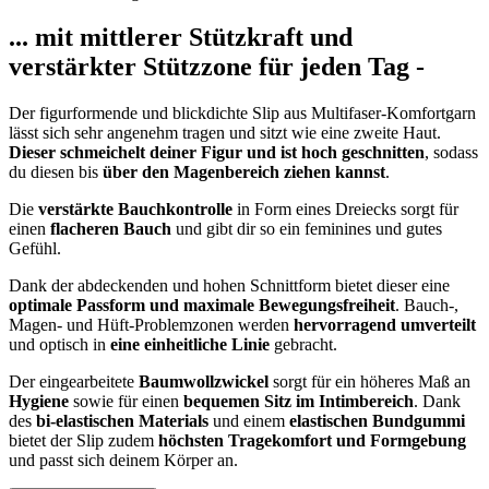
... mit mittlerer Stützkraft und
verstärkter Stützzone für jeden Tag -
Der figurformende und blickdichte Slip aus Multifaser-Komfortgarn
lässt sich sehr angenehm tragen und sitzt wie eine zweite Haut.
Dieser schmeichelt deiner Figur und ist hoch geschnitten
, sodass
du diesen bis
über den Magenbereich ziehen kannst
.
Die
verstärkte Bauchkontrolle
in Form eines Dreiecks sorgt für
einen
flacheren Bauch
und gibt dir so ein feminines und gutes
Gefühl.
Dank der abdeckenden und hohen Schnittform bietet dieser eine
optimale Passform und maximale Bewegungsfreiheit
. Bauch-,
Magen- und Hüft-Problemzonen werden
hervorragend umverteilt
und optisch in
eine einheitliche Linie
gebracht.
Der eingearbeitete
Baumwollzwickel
sorgt für ein höheres Maß an
Hygiene
sowie für einen
bequemen Sitz im Intimbereich
. Dank
des
bi-elastischen Materials
und einem
elastischen Bundgummi
bietet der Slip zudem
höchsten Tragekomfort und Formgebung
und passt sich deinem Körper an.