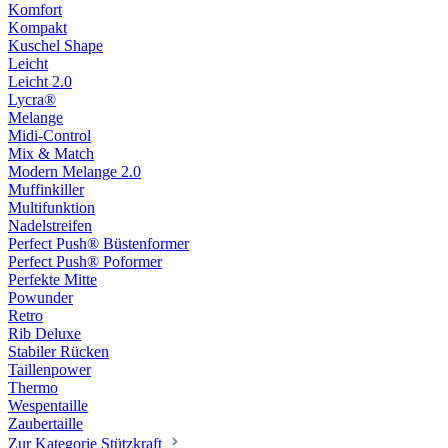
Komfort
Kompakt
Kuschel Shape
Leicht
Leicht 2.0
Lycra®
Melange
Midi-Control
Mix & Match
Modern Melange 2.0
Muffinkiller
Multifunktion
Nadelstreifen
Perfect Push® Büstenformer
Perfect Push® Poformer
Perfekte Mitte
Powunder
Retro
Rib Deluxe
Stabiler Rücken
Taillenpower
Thermo
Wespentaille
Zaubertaille
Zur Kategorie Stützkraft