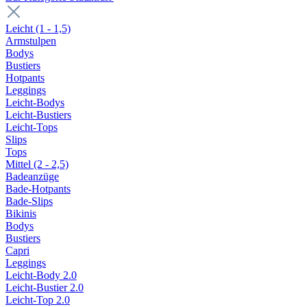
Leicht (1 - 1,5)
Armstulpen
Bodys
Bustiers
Hotpants
Leggings
Leicht-Bodys
Leicht-Bustiers
Leicht-Tops
Slips
Tops
Mittel (2 - 2,5)
Badeanzüge
Bade-Hotpants
Bade-Slips
Bikinis
Bodys
Bustiers
Capri
Leggings
Leicht-Body 2.0
Leicht-Bustier 2.0
Leicht-Top 2.0