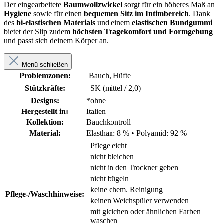
Der eingearbeitete
Baumwollzwickel
sorgt für ein höheres Maß an
Hygiene
sowie für einen
bequemen Sitz im Intimbereich
. Dank
des
bi-elastischen Materials
und einem
elastischen Bundgummi
bietet der Slip zudem
höchsten Tragekomfort und Formgebung
und passt sich deinem Körper an.
Menü schließen
Problemzonen:
Bauch, Hüfte
Stützkräfte:
SK (mittel / 2,0)
Designs:
*ohne
Hergestellt in:
Italien
Kollektion:
Bauchkontroll
Material:
Elasthan: 8 %
•
Polyamid: 92 %
Pflegeleicht
nicht bleichen
nicht in den Trockner geben
nicht bügeln
keine chem. Reinigung
Pflege-/Waschhinweise:
keinen Weichspüler verwenden
mit gleichen oder ähnlichen Farben
waschen