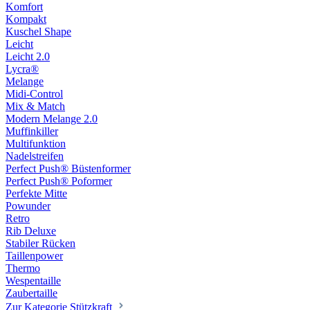
Komfort
Kompakt
Kuschel Shape
Leicht
Leicht 2.0
Lycra®
Melange
Midi-Control
Mix & Match
Modern Melange 2.0
Muffinkiller
Multifunktion
Nadelstreifen
Perfect Push® Büstenformer
Perfect Push® Poformer
Perfekte Mitte
Powunder
Retro
Rib Deluxe
Stabiler Rücken
Taillenpower
Thermo
Wespentaille
Zaubertaille
Zur Kategorie Stützkraft