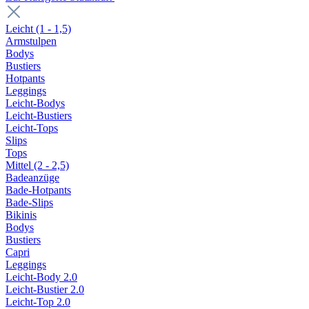
Leicht (1 - 1,5)
Armstulpen
Bodys
Bustiers
Hotpants
Leggings
Leicht-Bodys
Leicht-Bustiers
Leicht-Tops
Slips
Tops
Mittel (2 - 2,5)
Badeanzüge
Bade-Hotpants
Bade-Slips
Bikinis
Bodys
Bustiers
Capri
Leggings
Leicht-Body 2.0
Leicht-Bustier 2.0
Leicht-Top 2.0