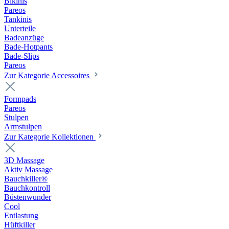
Bikinis
Pareos
Tankinis
Unterteile
Badeanzüge
Bade-Hotpants
Bade-Slips
Pareos
Zur Kategorie Accessoires
Formpads
Pareos
Stulpen
Armstulpen
Zur Kategorie Kollektionen
3D Massage
Aktiv Massage
Bauchkiller®
Bauchkontroll
Büstenwunder
Cool
Entlastung
Hüftkiller