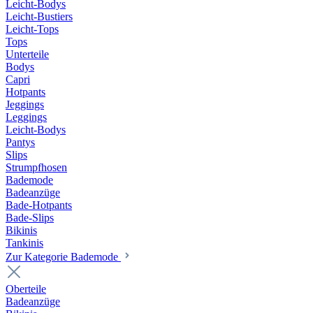
Leicht-Bodys
Leicht-Bustiers
Leicht-Tops
Tops
Unterteile
Bodys
Capri
Hotpants
Jeggings
Leggings
Leicht-Bodys
Pantys
Slips
Strumpfhosen
Bademode
Badeanzüge
Bade-Hotpants
Bade-Slips
Bikinis
Tankinis
Zur Kategorie Bademode
Oberteile
Badeanzüge