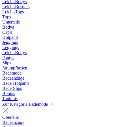
Leicht-Bodys
Leicht-Bustiers
Leicht-Tops
Tops
Unterteile
Bodys
Capri
Hotpants
Jeggings
Leggings
Leicht-Bodys
Pantys
Slips
Strumpfhosen
Bademode
Badeanzüge
Bade-Hotpants
Bade-Slips
Bikinis
Tankinis
Zur Kategorie Bademode
Oberteile
Badeanzüge