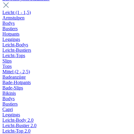
Leicht (1 - 1,5)
Armstulpen
Bodys
Bustiers
Hotpants
Leggings
Leicht-Bodys
Leicht-Bustiers
Leicht-Tops
Slips
Tops
Mittel (2 - 2,5)
Badeanzüge
Bade-Hotpants
Bade-Slips
Bikinis
Bodys
Bustiers
Capri
Leggings
Leicht-Body 2.0
Leicht-Bustier 2.0
Leicht-Top 2.0