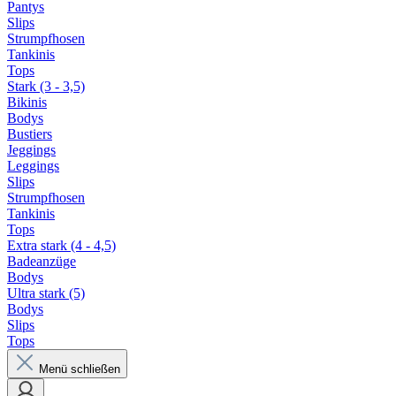
Pantys
Slips
Strumpfhosen
Tankinis
Tops
Stark (3 - 3,5)
Bikinis
Bodys
Bustiers
Jeggings
Leggings
Slips
Strumpfhosen
Tankinis
Tops
Extra stark (4 - 4,5)
Badeanzüge
Bodys
Ultra stark (5)
Bodys
Slips
Tops
Menü schließen