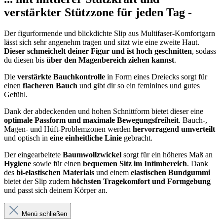
verstärkter Stützzone für jeden Tag -
Der figurformende und blickdichte Slip aus Multifaser-Komfortgarn
lässt sich sehr angenehm tragen und sitzt wie eine zweite Haut.
Dieser schmeichelt deiner Figur und ist hoch geschnitten
, sodass
du diesen bis
über den Magenbereich ziehen kannst
.
Die
verstärkte Bauchkontrolle
in Form eines Dreiecks sorgt für
einen
flacheren Bauch
und gibt dir so ein feminines und gutes
Gefühl.
Dank der abdeckenden und hohen Schnittform bietet dieser eine
optimale Passform und maximale Bewegungsfreiheit
. Bauch-,
Magen- und Hüft-Problemzonen werden
hervorragend umverteilt
und optisch in
eine einheitliche Linie
gebracht.
Der eingearbeitete
Baumwollzwickel
sorgt für ein höheres Maß an
Hygiene
sowie für einen
bequemen Sitz im Intimbereich
. Dank
des
bi-elastischen Materials
und einem
elastischen Bundgummi
bietet der Slip zudem
höchsten Tragekomfort und Formgebung
und passt sich deinem Körper an.
Menü schließen