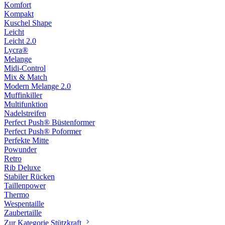
Komfort
Kompakt
Kuschel Shape
Leicht
Leicht 2.0
Lycra®
Melange
Midi-Control
Mix & Match
Modern Melange 2.0
Muffinkiller
Multifunktion
Nadelstreifen
Perfect Push® Büstenformer
Perfect Push® Poformer
Perfekte Mitte
Powunder
Retro
Rib Deluxe
Stabiler Rücken
Taillenpower
Thermo
Wespentaille
Zaubertaille
Zur Kategorie Stützkraft