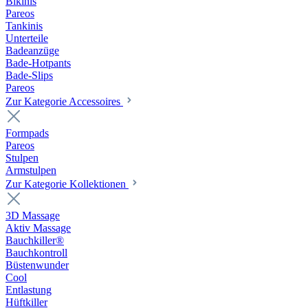
Bikinis
Pareos
Tankinis
Unterteile
Badeanzüge
Bade-Hotpants
Bade-Slips
Pareos
Zur Kategorie Accessoires
Formpads
Pareos
Stulpen
Armstulpen
Zur Kategorie Kollektionen
3D Massage
Aktiv Massage
Bauchkiller®
Bauchkontroll
Büstenwunder
Cool
Entlastung
Hüftkiller