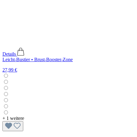
Details
Leicht-Bustier • Brust-Booster-Zone
27,99 €
+
1 weitere