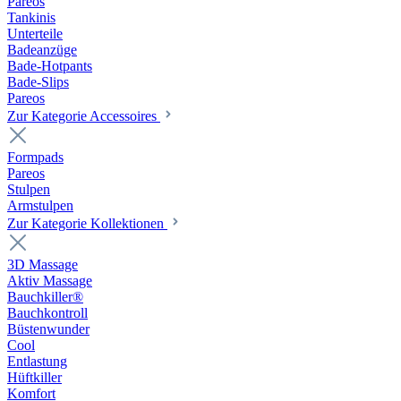
Pareos
Tankinis
Unterteile
Badeanzüge
Bade-Hotpants
Bade-Slips
Pareos
Zur Kategorie Accessoires
Formpads
Pareos
Stulpen
Armstulpen
Zur Kategorie Kollektionen
3D Massage
Aktiv Massage
Bauchkiller®
Bauchkontroll
Büstenwunder
Cool
Entlastung
Hüftkiller
Komfort