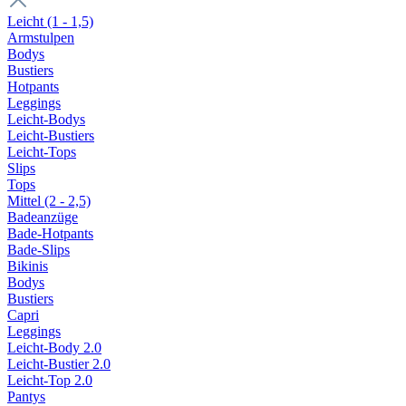
Leicht (1 - 1,5)
Armstulpen
Bodys
Bustiers
Hotpants
Leggings
Leicht-Bodys
Leicht-Bustiers
Leicht-Tops
Slips
Tops
Mittel (2 - 2,5)
Badeanzüge
Bade-Hotpants
Bade-Slips
Bikinis
Bodys
Bustiers
Capri
Leggings
Leicht-Body 2.0
Leicht-Bustier 2.0
Leicht-Top 2.0
Pantys