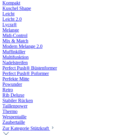
Kompakt
Kuschel Shape
Leicht
Leicht 2.0
Lycra®
Melange
Midi-Control
Mix & Match
Modern Melange 2.0
Muffinkiller
Multifunktion
Nadelstreifen
Perfect Push® Büstenformer
Perfect Push® Poformer
Perfekte Mitte
Powunder
Retro
Rib Deluxe
Stabiler Rücken
Taillenpower
Thermo
Wespentaille
Zaubertaille
Zur Kategorie Stützkraft