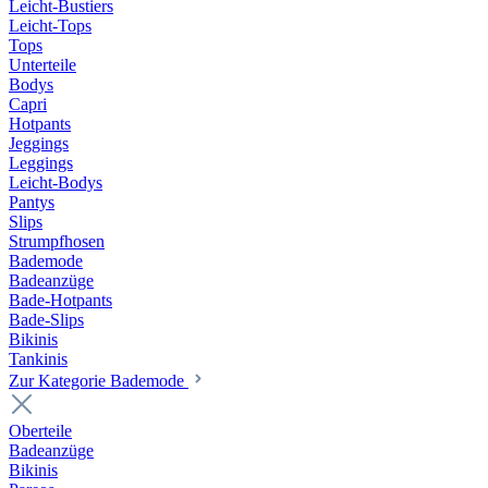
Leicht-Bustiers
Leicht-Tops
Tops
Unterteile
Bodys
Capri
Hotpants
Jeggings
Leggings
Leicht-Bodys
Pantys
Slips
Strumpfhosen
Bademode
Badeanzüge
Bade-Hotpants
Bade-Slips
Bikinis
Tankinis
Zur Kategorie Bademode
Oberteile
Badeanzüge
Bikinis