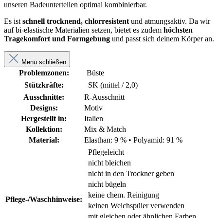
unseren Badeunterteilen optimal kombinierbar.
Es ist
schnell trocknend, chlorresistent
und atmungsaktiv. Da wir
auf bi-elastische Materialien setzen, bietet es zudem
höchsten
Tragekomfort und Formgebung
und passt sich deinem Körper an.
Menü schließen
Problemzonen:
Büste
Stützkräfte:
SK (mittel / 2,0)
Ausschnitte:
R-Ausschnitt
Designs:
Motiv
Hergestellt in:
Italien
Kollektion:
Mix & Match
Material:
Elasthan: 9 %
•
Polyamid: 91 %
Pflegeleicht
nicht bleichen
nicht in den Trockner geben
nicht bügeln
keine chem. Reinigung
Pflege-/Waschhinweise:
keinen Weichspüler verwenden
mit gleichen oder ähnlichen Farben