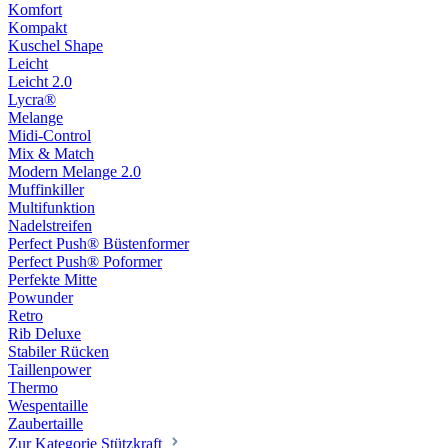
Komfort
Kompakt
Kuschel Shape
Leicht
Leicht 2.0
Lycra®
Melange
Midi-Control
Mix & Match
Modern Melange 2.0
Muffinkiller
Multifunktion
Nadelstreifen
Perfect Push® Büstenformer
Perfect Push® Poformer
Perfekte Mitte
Powunder
Retro
Rib Deluxe
Stabiler Rücken
Taillenpower
Thermo
Wespentaille
Zaubertaille
Zur Kategorie Stützkraft