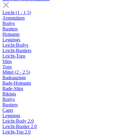
Leicht (1 - 1,5)
Armstulpen
Bodys
Bustiers
Hotpants
Leggings
Leicht-Bodys
Leicht-Bustiers
Leicht-Tops
Slips
Tops
Mittel (2 - 2,5)
Badeanzüge
Bade-Hotpants
Bade-Slips
Bikinis
Bodys
Bustiers
Capri
Leggings
Leicht-Body 2.0
Leicht-Bustier 2.0
Leicht-Top 2.0