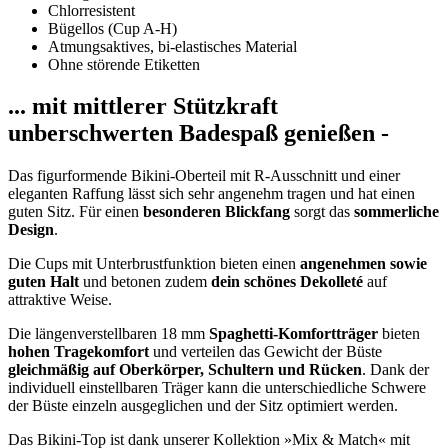
Chlorresistent
Bügellos (Cup A-H)
Atmungsaktives, bi-elastisches Material
Ohne störende Etiketten
... mit mittlerer Stützkraft
unberschwerten Badespaß genießen -
Das figurformende Bikini-Oberteil mit R-Ausschnitt und einer
eleganten Raffung lässt sich sehr angenehm tragen und hat einen
guten Sitz. Für einen
besonderen Blickfang
sorgt das
sommerliche
Design
.
Die Cups mit Unterbrustfunktion bieten einen
angenehmen sowie
guten Halt
und betonen zudem
dein schönes Dekolleté
auf
attraktive Weise.
Die längenverstellbaren 18 mm
Spaghetti-Komfortträger
bieten
hohen Tragekomfort
und verteilen das Gewicht der Büste
gleichmäßig auf Oberkörper, Schultern und Rücken
. Dank der
individuell einstellbaren Träger kann die unterschiedliche Schwere
der Büste einzeln ausgeglichen und der Sitz optimiert werden.
Das Bikini-Top ist dank unserer Kollektion »Mix & Match« mit