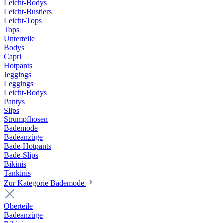
Leicht-Bodys
Leicht-Bustiers
Leicht-Tops
Tops
Unterteile
Bodys
Capri
Hotpants
Jeggings
Leggings
Leicht-Bodys
Pantys
Slips
Strumpfhosen
Bademode
Badeanzüge
Bade-Hotpants
Bade-Slips
Bikinis
Tankinis
Zur Kategorie Bademode
Oberteile
Badeanzüge