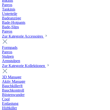
Bikinis
Pareos
Tankinis
Unterteile
Badeanzüge
Bade-Hotpants
Bade-Slips
Pareos
Zur Kategorie Accessoires
Formpads
Pareos
Stulpen
Armstulpen
Zur Kategorie Kollektionen
3D Massage
Aktiv Massage
Bauchkiller®
Bauchkontroll
Büstenwunder
Cool
Entlastung
Hüftkiller