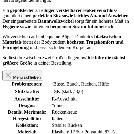
hervorragend deine Figur.
Ein
gepolsterter 3-reihiger verstellbarer Hakenverschluss
garantiert einen
perfekten Sitz sowie leichtes An- und Ausziehen
.
Der eingearbeitete
Baumwollzwickel
sorgt für ein höheres Maß an
Hygiene
sowie für einen
bequemen Sitz im Intimbereich
.
Wir verzichten auf unbequeme Bügel. Dank des
bi-elastischen
Materials
bietet der Body zudem
höchsten Tragekomfort und
Formgebung
und passt sich deinem Körper an.
Solltest du zwischen zwei Größen liegen,
wähle bitte die nächst
größere Größe
in deiner Bestellung.
Menü schließen
Problemzonen:
Büste, Bauch, Rücken, Hüfte
Stützkräfte:
SK (stark / 3,0)
Ausschnitte:
R-Ausschnitt
Designs:
*ohne
Details, Merkmale:
Rückenkreuz
Hergestellt in:
Italien
Kollektion:
Stabiler Rücken
Material:
Elasthan: 17 %
•
Polyamid: 83 %