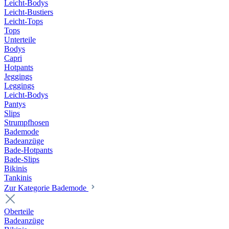
Leicht-Bodys
Leicht-Bustiers
Leicht-Tops
Tops
Unterteile
Bodys
Capri
Hotpants
Jeggings
Leggings
Leicht-Bodys
Pantys
Slips
Strumpfhosen
Bademode
Badeanzüge
Bade-Hotpants
Bade-Slips
Bikinis
Tankinis
Zur Kategorie Bademode
Oberteile
Badeanzüge