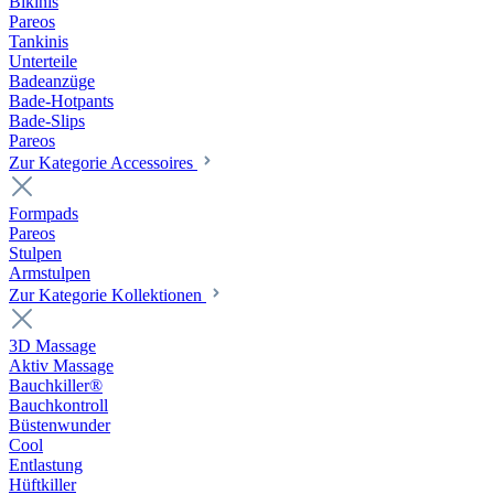
Bikinis
Pareos
Tankinis
Unterteile
Badeanzüge
Bade-Hotpants
Bade-Slips
Pareos
Zur Kategorie Accessoires
Formpads
Pareos
Stulpen
Armstulpen
Zur Kategorie Kollektionen
3D Massage
Aktiv Massage
Bauchkiller®
Bauchkontroll
Büstenwunder
Cool
Entlastung
Hüftkiller