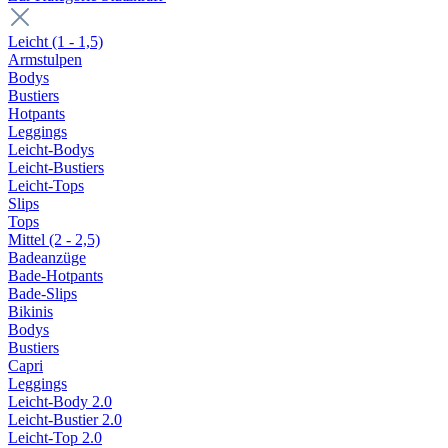
Leicht (1 - 1,5)
Armstulpen
Bodys
Bustiers
Hotpants
Leggings
Leicht-Bodys
Leicht-Bustiers
Leicht-Tops
Slips
Tops
Mittel (2 - 2,5)
Badeanzüge
Bade-Hotpants
Bade-Slips
Bikinis
Bodys
Bustiers
Capri
Leggings
Leicht-Body 2.0
Leicht-Bustier 2.0
Leicht-Top 2.0