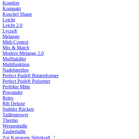
Komfort
Kompakt
Kuschel Shape
Leicht
Leicht 2.0
Lycra®
Melange
Midi-Control
Mix & Match
Modern Melange 2.0
Muffinkiller
Multifunktion
Nadelstreifen
Perfect Push® Büstenformer
Perfect Push® Poformer
Perfekte Mitte
Powunder
Retro
Rib Deluxe
Stabiler Rücken
Taillenpower
Thermo
Wespentaille
Zaubertaille
Zur Kategorie Stützkraft