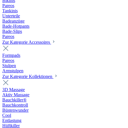
Bikinis
Pareos
Tankinis
Unterteile
Badeanzüge
Bade-Hotpants
Bade-Slips
Pareos
Zur Kategorie Accessoires
Formpads
Pareos
Stulpen
Armstulpen
Zur Kategorie Kollektionen
3D Massage
Aktiv Massage
Bauchkiller®
Bauchkontroll
Büstenwunder
Cool
Entlastung
Hüftkiller