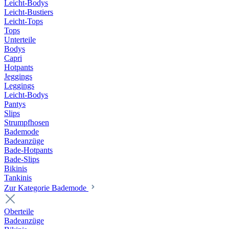
Leicht-Bodys
Leicht-Bustiers
Leicht-Tops
Tops
Unterteile
Bodys
Capri
Hotpants
Jeggings
Leggings
Leicht-Bodys
Pantys
Slips
Strumpfhosen
Bademode
Badeanzüge
Bade-Hotpants
Bade-Slips
Bikinis
Tankinis
Zur Kategorie Bademode
Oberteile
Badeanzüge