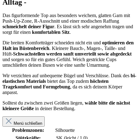
Alltag -
Das figurformende Top aus besonders weichem, glatten Garn mit
Push-Up-Zone, R-Ausschnitt und einer modischen Raffung
schmeichelt deiner Figur
. Es lässt sich sehr angenehm tragen und
sorgt für einen
komfortablen Sitz
.
Die breiten Komfortträger schneiden nicht ein und
optimieren den
Halt im Büstenbereich
. Kleinere Bauch-, Magen-, Taille- und
Hüft-
Schwachstellen werden sanft umverteilt sowie abgedeckt
und sorgen so für ein gutes Gefühl. Weich gestrickte Cups
umschließen deinen Busen wie eine sanfte Umarmung.
Wir verzichten auf unbequeme Bügel und Verschlüsse. Dank des
bi-
elastischen Materials
bietet das Top zudem
höchsten
Tragekomfort und Formgebung
, da es sich deinem Körper
anpasst.
Solltest du zwischen zwei Größen liegen,
wähle bitte die nächst
kleinere Größe
in deiner Bestellung.
Menü schließen
Problemzonen:
Silhouette
Stützkräfte:
SK (leicht / 1,0)