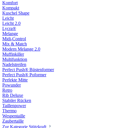
Komfort
Kompakt
Kuschel Shape
Leicht
Leicht 2.0
Lycra®
Melange
Midi-Control
Mix & Match
Modern Melange 2.0
Muffinkiller
Multifunktion
Nadelstreifen
Perfect Push® Büstenformer
Perfect Push® Poformer
Perfekte Mitte
Powunder
Retro
Rib Deluxe
Stabiler Rücken
Taillenpower
Thermo
Wespentaille
Zaubertaille
Zur Kategorie Stützkraft