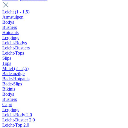
Leicht (1 - 1,5)
Armstulpen
Bodys
Bustiers
Hotpants
Leggings
Leicht-Bodys
Leicht-Bustiers
Leicht-Tops
Slips
Tops
Mittel (2 - 2,5)
Badeanzüge
Bade-Hotpants
Bade-Slips
Bikinis
Bodys
Bustiers
Capri
Leggings
Leicht-Body 2.0
Leicht-Bustier 2.0
Leicht-Top 2.0