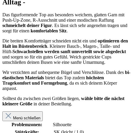
Alltag -
Das figurformende Top aus besonders weichem, glatten Garn mit
Push-Up-Zone, R-Ausschnitt und einer modischen Raffung
schmeichelt deiner Figur
. Es lässt sich sehr angenehm tragen und
sorgt für einen
komfortablen Sitz
.
Die breiten Komfortträger schneiden nicht ein und
optimieren den
Halt im Büstenbereich
. Kleinere Bauch-, Magen-, Taille- und
Hüft-
Schwachstellen werden sanft umverteilt sowie abgedeckt
und sorgen so für ein gutes Gefühl. Weich gestrickte Cups
umschließen deinen Busen wie eine sanfte Umarmung.
Wir verzichten auf unbequeme Bügel und Verschlüsse. Dank des
bi-
elastischen Materials
bietet das Top zudem
höchsten
Tragekomfort und Formgebung
, da es sich deinem Körper
anpasst.
Solltest du zwischen zwei Größen liegen,
wähle bitte die nächst
kleinere Größe
in deiner Bestellung.
Menü schließen
Problemzonen:
Silhouette
Stützkräfte:
SK (leicht / 1,0)