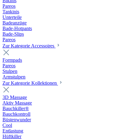
Bikinis
Pareos
Tankinis
Unterteile
Badeanzüge
Bade-Hotpants
Bade-Slips
Pareos
Zur Kategorie Accessoires
Formpads
Pareos
Stulpen
Armstulpen
Zur Kategorie Kollektionen
3D Massage
Aktiv Massage
Bauchkiller®
Bauchkontroll
Büstenwunder
Cool
Entlastung
Hüftkiller