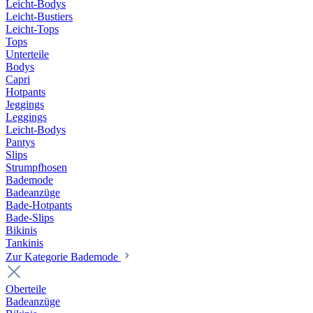
Leicht-Bodys
Leicht-Bustiers
Leicht-Tops
Tops
Unterteile
Bodys
Capri
Hotpants
Jeggings
Leggings
Leicht-Bodys
Pantys
Slips
Strumpfhosen
Bademode
Badeanzüge
Bade-Hotpants
Bade-Slips
Bikinis
Tankinis
Zur Kategorie Bademode
Oberteile
Badeanzüge