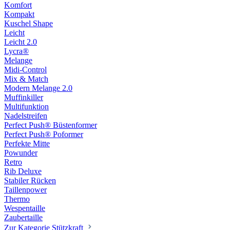
Komfort
Kompakt
Kuschel Shape
Leicht
Leicht 2.0
Lycra®
Melange
Midi-Control
Mix & Match
Modern Melange 2.0
Muffinkiller
Multifunktion
Nadelstreifen
Perfect Push® Büstenformer
Perfect Push® Poformer
Perfekte Mitte
Powunder
Retro
Rib Deluxe
Stabiler Rücken
Taillenpower
Thermo
Wespentaille
Zaubertaille
Zur Kategorie Stützkraft