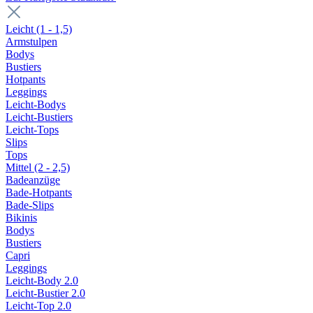
Leicht (1 - 1,5)
Armstulpen
Bodys
Bustiers
Hotpants
Leggings
Leicht-Bodys
Leicht-Bustiers
Leicht-Tops
Slips
Tops
Mittel (2 - 2,5)
Badeanzüge
Bade-Hotpants
Bade-Slips
Bikinis
Bodys
Bustiers
Capri
Leggings
Leicht-Body 2.0
Leicht-Bustier 2.0
Leicht-Top 2.0