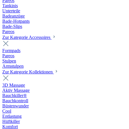
Pareos
Tankinis
Unterteile
Badeanzüge
Bade-Hotpants
Bade-Slips
Pareos
Zur Kategorie Accessoires
Formpads
Pareos
Stulpen
Armstulpen
Zur Kategorie Kollektionen
3D Massage
Aktiv Massage
Bauchkiller®
Bauchkontroll
Büstenwunder
Cool
Entlastung
Hüftkiller
Komfort