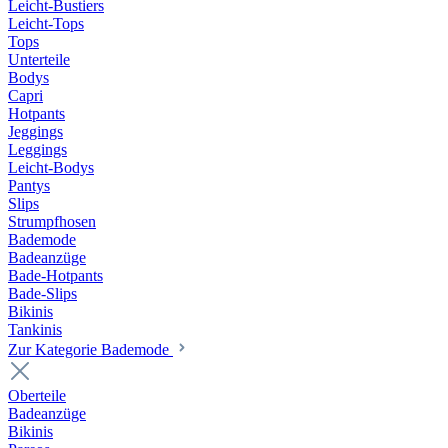
Leicht-Bustiers
Leicht-Tops
Tops
Unterteile
Bodys
Capri
Hotpants
Jeggings
Leggings
Leicht-Bodys
Pantys
Slips
Strumpfhosen
Bademode
Badeanzüge
Bade-Hotpants
Bade-Slips
Bikinis
Tankinis
Zur Kategorie Bademode
Oberteile
Badeanzüge
Bikinis