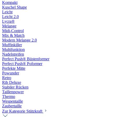
Kompakt
Kuschel Shape
Leicht
Leicht 2.0
Lycra®
Melange
Midi-Control
Mix & Match
Modern Melange 2.0
Muffinkiller
Multifunktion
Nadelstreifen
Perfect Push® Büstenformer
Perfect Push® Poformer
Perfekte Mitte
Powunder
Retro
Rib Deluxe
Stabiler Rücken
Taillenpower
Thermo
Wespentaille
Zaubertaille
Zur Kategorie Stützkraft