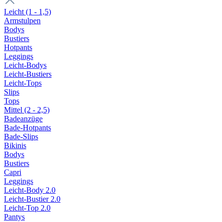
Leicht (1 - 1,5)
Armstulpen
Bodys
Bustiers
Hotpants
Leggings
Leicht-Bodys
Leicht-Bustiers
Leicht-Tops
Slips
Tops
Mittel (2 - 2,5)
Badeanzüge
Bade-Hotpants
Bade-Slips
Bikinis
Bodys
Bustiers
Capri
Leggings
Leicht-Body 2.0
Leicht-Bustier 2.0
Leicht-Top 2.0
Pantys