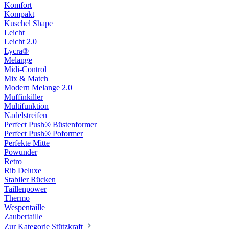
Komfort
Kompakt
Kuschel Shape
Leicht
Leicht 2.0
Lycra®
Melange
Midi-Control
Mix & Match
Modern Melange 2.0
Muffinkiller
Multifunktion
Nadelstreifen
Perfect Push® Büstenformer
Perfect Push® Poformer
Perfekte Mitte
Powunder
Retro
Rib Deluxe
Stabiler Rücken
Taillenpower
Thermo
Wespentaille
Zaubertaille
Zur Kategorie Stützkraft