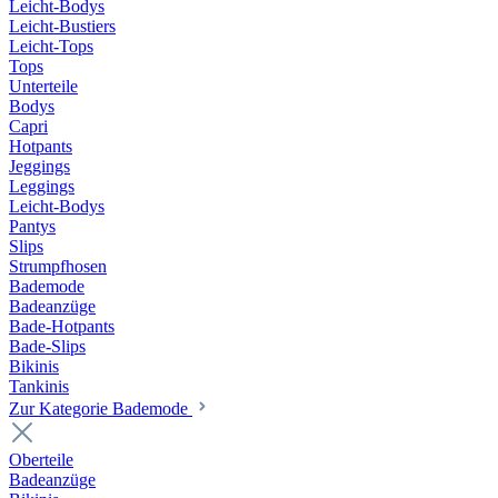
Leicht-Bodys
Leicht-Bustiers
Leicht-Tops
Tops
Unterteile
Bodys
Capri
Hotpants
Jeggings
Leggings
Leicht-Bodys
Pantys
Slips
Strumpfhosen
Bademode
Badeanzüge
Bade-Hotpants
Bade-Slips
Bikinis
Tankinis
Zur Kategorie Bademode
Oberteile
Badeanzüge