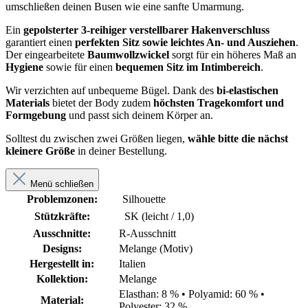
umschließen deinen Busen wie eine sanfte Umarmung.
Ein
gepolsterter 3-reihiger verstellbarer Hakenverschluss
garantiert einen
perfekten Sitz sowie leichtes An- und Ausziehen
.
Der eingearbeitete
Baumwollzwickel
sorgt für ein höheres Maß an
Hygiene
sowie für einen
bequemen Sitz im Intimbereich
.
Wir verzichten auf unbequeme Bügel. Dank des
bi-elastischen
Materials
bietet der Body zudem
höchsten Tragekomfort und
Formgebung
und passt sich deinem Körper an.
Solltest du zwischen zwei Größen liegen,
wähle bitte die nächst
kleinere Größe
in deiner Bestellung.
Menü schließen
Problemzonen:
Silhouette
Stützkräfte:
SK (leicht / 1,0)
Ausschnitte:
R-Ausschnitt
Designs:
Melange (Motiv)
Hergestellt in:
Italien
Kollektion:
Melange
Elasthan: 8 %
•
Polyamid: 60 %
•
Material:
Polyester: 32 %