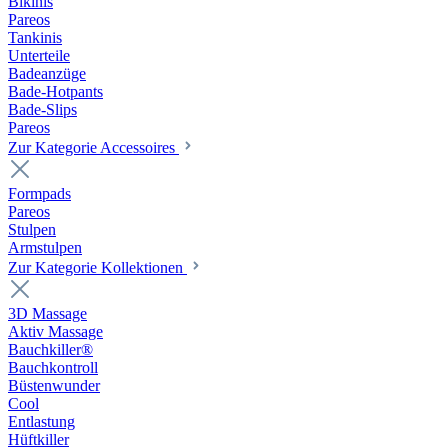
Bikinis
Pareos
Tankinis
Unterteile
Badeanzüge
Bade-Hotpants
Bade-Slips
Pareos
Zur Kategorie Accessoires
Formpads
Pareos
Stulpen
Armstulpen
Zur Kategorie Kollektionen
3D Massage
Aktiv Massage
Bauchkiller®
Bauchkontroll
Büstenwunder
Cool
Entlastung
Hüftkiller