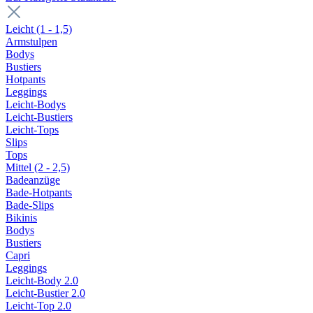
Leicht (1 - 1,5)
Armstulpen
Bodys
Bustiers
Hotpants
Leggings
Leicht-Bodys
Leicht-Bustiers
Leicht-Tops
Slips
Tops
Mittel (2 - 2,5)
Badeanzüge
Bade-Hotpants
Bade-Slips
Bikinis
Bodys
Bustiers
Capri
Leggings
Leicht-Body 2.0
Leicht-Bustier 2.0
Leicht-Top 2.0