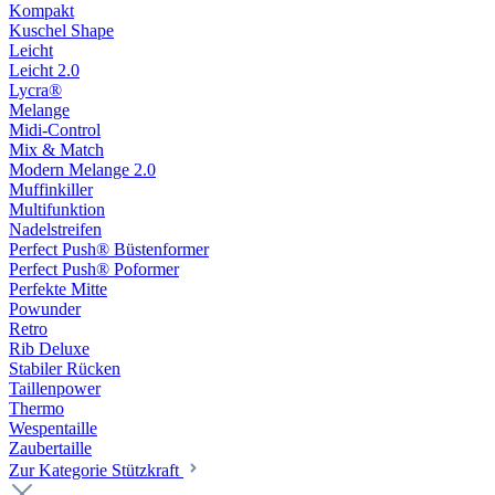
Kompakt
Kuschel Shape
Leicht
Leicht 2.0
Lycra®
Melange
Midi-Control
Mix & Match
Modern Melange 2.0
Muffinkiller
Multifunktion
Nadelstreifen
Perfect Push® Büstenformer
Perfect Push® Poformer
Perfekte Mitte
Powunder
Retro
Rib Deluxe
Stabiler Rücken
Taillenpower
Thermo
Wespentaille
Zaubertaille
Zur Kategorie Stützkraft