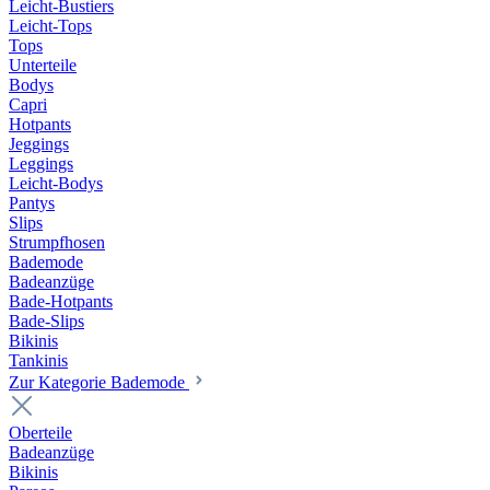
Leicht-Bustiers
Leicht-Tops
Tops
Unterteile
Bodys
Capri
Hotpants
Jeggings
Leggings
Leicht-Bodys
Pantys
Slips
Strumpfhosen
Bademode
Badeanzüge
Bade-Hotpants
Bade-Slips
Bikinis
Tankinis
Zur Kategorie Bademode
Oberteile
Badeanzüge
Bikinis