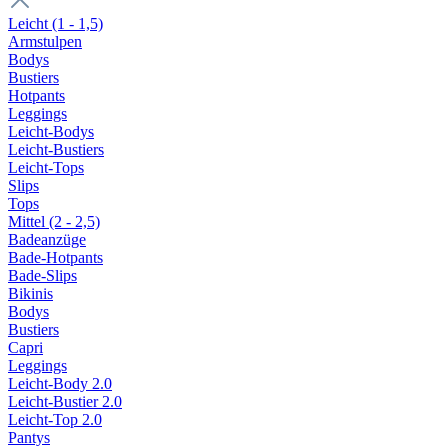
Leicht (1 - 1,5)
Armstulpen
Bodys
Bustiers
Hotpants
Leggings
Leicht-Bodys
Leicht-Bustiers
Leicht-Tops
Slips
Tops
Mittel (2 - 2,5)
Badeanzüge
Bade-Hotpants
Bade-Slips
Bikinis
Bodys
Bustiers
Capri
Leggings
Leicht-Body 2.0
Leicht-Bustier 2.0
Leicht-Top 2.0
Pantys