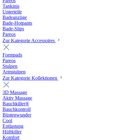
Pareos
Tankinis
Unterteile
Badeanzüge
Bade-Hotpants
Bade-Slips
Pareos
Zur Kategorie Accessoires
Formpads
Pareos
Stulpen
Armstulpen
Zur Kategorie Kollektionen
3D Massage
Aktiv Massage
Bauchkiller®
Bauchkontroll
Büstenwunder
Cool
Entlastung
Hüftkiller
Komfort