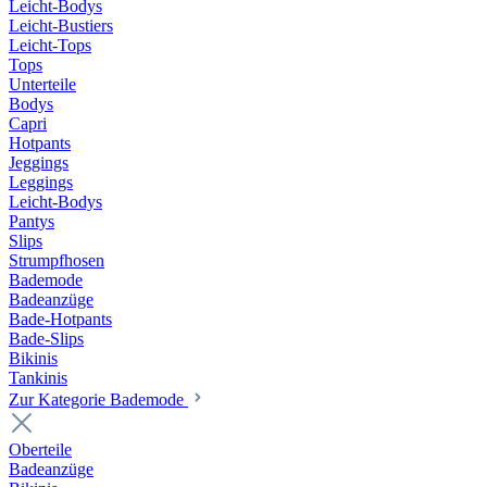
Leicht-Bodys
Leicht-Bustiers
Leicht-Tops
Tops
Unterteile
Bodys
Capri
Hotpants
Jeggings
Leggings
Leicht-Bodys
Pantys
Slips
Strumpfhosen
Bademode
Badeanzüge
Bade-Hotpants
Bade-Slips
Bikinis
Tankinis
Zur Kategorie Bademode
Oberteile
Badeanzüge