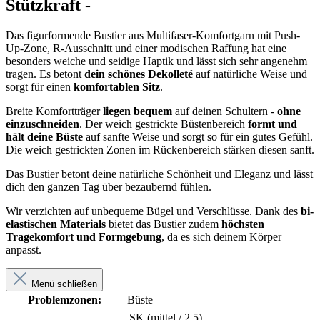
Stützkraft -
Das figurformende Bustier aus Multifaser-Komfortgarn mit Push-
Up-Zone, R-Ausschnitt und einer modischen Raffung hat eine
besonders weiche und seidige Haptik und lässt sich sehr angenehm
tragen. Es betont
dein schönes Dekolleté
auf natürliche Weise und
sorgt für einen
komfortablen Sitz
.
Breite Komfortträger
liegen bequem
auf deinen Schultern -
ohne
einzuschneiden
. Der weich gestrickte Büstenbereich
formt und
hält deine Büste
auf sanfte Weise und sorgt so für ein gutes Gefühl.
Die weich gestrickten Zonen im Rückenbereich stärken diesen sanft.
Das Bustier betont deine natürliche Schönheit und Eleganz und lässt
dich den ganzen Tag über bezaubernd fühlen.
Wir verzichten auf unbequeme Bügel und Verschlüsse. Dank des
bi-
elastischen Materials
bietet das Bustier zudem
höchsten
Tragekomfort und Formgebung
, da es sich deinem Körper
anpasst.
Menü schließen
Problemzonen:
Büste
SK (mittel / 2,5)