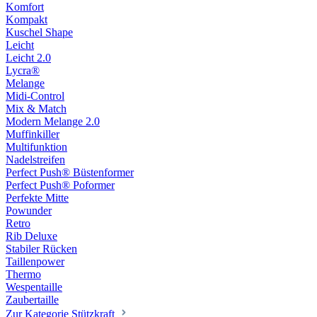
Komfort
Kompakt
Kuschel Shape
Leicht
Leicht 2.0
Lycra®
Melange
Midi-Control
Mix & Match
Modern Melange 2.0
Muffinkiller
Multifunktion
Nadelstreifen
Perfect Push® Büstenformer
Perfect Push® Poformer
Perfekte Mitte
Powunder
Retro
Rib Deluxe
Stabiler Rücken
Taillenpower
Thermo
Wespentaille
Zaubertaille
Zur Kategorie Stützkraft