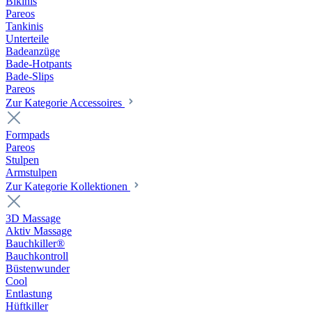
Bikinis
Pareos
Tankinis
Unterteile
Badeanzüge
Bade-Hotpants
Bade-Slips
Pareos
Zur Kategorie Accessoires
Formpads
Pareos
Stulpen
Armstulpen
Zur Kategorie Kollektionen
3D Massage
Aktiv Massage
Bauchkiller®
Bauchkontroll
Büstenwunder
Cool
Entlastung
Hüftkiller