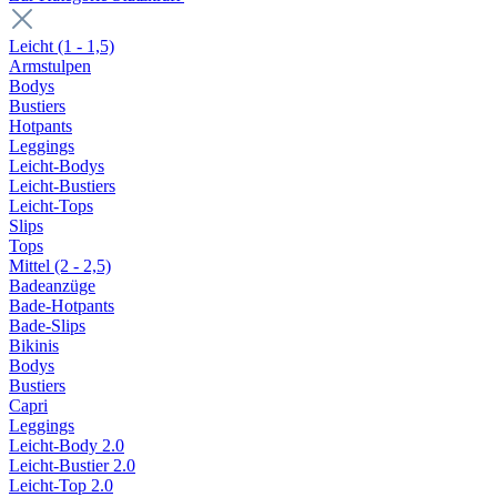
Leicht (1 - 1,5)
Armstulpen
Bodys
Bustiers
Hotpants
Leggings
Leicht-Bodys
Leicht-Bustiers
Leicht-Tops
Slips
Tops
Mittel (2 - 2,5)
Badeanzüge
Bade-Hotpants
Bade-Slips
Bikinis
Bodys
Bustiers
Capri
Leggings
Leicht-Body 2.0
Leicht-Bustier 2.0
Leicht-Top 2.0