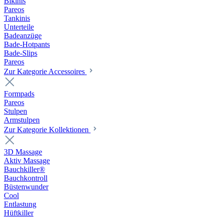
Bikinis
Pareos
Tankinis
Unterteile
Badeanzüge
Bade-Hotpants
Bade-Slips
Pareos
Zur Kategorie Accessoires
Formpads
Pareos
Stulpen
Armstulpen
Zur Kategorie Kollektionen
3D Massage
Aktiv Massage
Bauchkiller®
Bauchkontroll
Büstenwunder
Cool
Entlastung
Hüftkiller