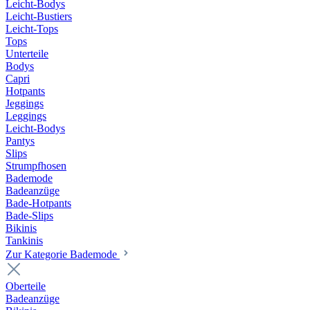
Leicht-Bodys
Leicht-Bustiers
Leicht-Tops
Tops
Unterteile
Bodys
Capri
Hotpants
Jeggings
Leggings
Leicht-Bodys
Pantys
Slips
Strumpfhosen
Bademode
Badeanzüge
Bade-Hotpants
Bade-Slips
Bikinis
Tankinis
Zur Kategorie Bademode
Oberteile
Badeanzüge