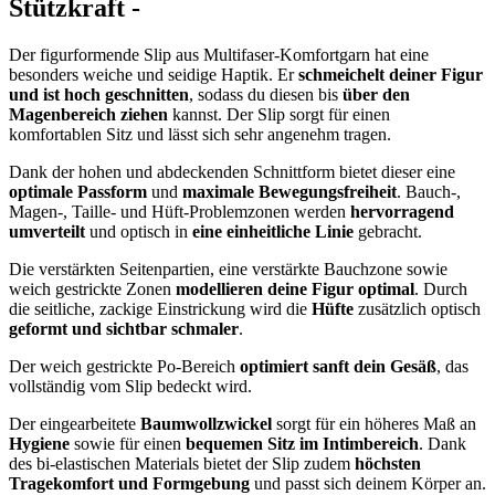
Stützkraft -
Der figurformende Slip aus Multifaser-Komfortgarn hat eine
besonders weiche und seidige Haptik. Er
schmeichelt deiner Figur
und ist hoch geschnitten
, sodass du diesen bis
über den
Magenbereich ziehen
kannst. Der Slip sorgt für einen
komfortablen Sitz und lässt sich sehr angenehm tragen.
Dank der hohen und abdeckenden Schnittform bietet dieser eine
optimale Passform
und
maximale Bewegungsfreiheit
. Bauch-,
Magen-, Taille- und Hüft-Problemzonen werden
hervorragend
umverteilt
und optisch in
eine einheitliche Linie
gebracht.
Die verstärkten Seitenpartien, eine verstärkte Bauchzone sowie
weich gestrickte Zonen
modellieren deine Figur optimal
. Durch
die seitliche, zackige Einstrickung wird die
Hüfte
zusätzlich optisch
geformt und sichtbar schmaler
.
Der weich gestrickte Po-Bereich
optimiert sanft dein Gesäß
, das
vollständig vom Slip bedeckt wird.
Der eingearbeitete
Baumwollzwickel
sorgt für ein höheres Maß an
Hygiene
sowie für einen
bequemen Sitz im Intimbereich
. Dank
des bi-elastischen Materials bietet der Slip zudem
höchsten
Tragekomfort und Formgebung
und passt sich deinem Körper an.