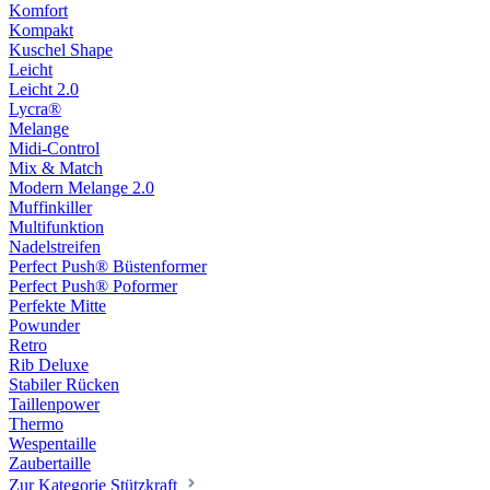
Komfort
Kompakt
Kuschel Shape
Leicht
Leicht 2.0
Lycra®
Melange
Midi-Control
Mix & Match
Modern Melange 2.0
Muffinkiller
Multifunktion
Nadelstreifen
Perfect Push® Büstenformer
Perfect Push® Poformer
Perfekte Mitte
Powunder
Retro
Rib Deluxe
Stabiler Rücken
Taillenpower
Thermo
Wespentaille
Zaubertaille
Zur Kategorie Stützkraft