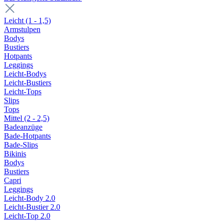
Leicht (1 - 1,5)
Armstulpen
Bodys
Bustiers
Hotpants
Leggings
Leicht-Bodys
Leicht-Bustiers
Leicht-Tops
Slips
Tops
Mittel (2 - 2,5)
Badeanzüge
Bade-Hotpants
Bade-Slips
Bikinis
Bodys
Bustiers
Capri
Leggings
Leicht-Body 2.0
Leicht-Bustier 2.0
Leicht-Top 2.0