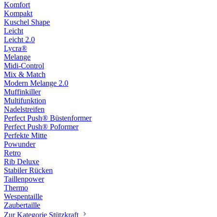
Komfort
Kompakt
Kuschel Shape
Leicht
Leicht 2.0
Lycra®
Melange
Midi-Control
Mix & Match
Modern Melange 2.0
Muffinkiller
Multifunktion
Nadelstreifen
Perfect Push® Büstenformer
Perfect Push® Poformer
Perfekte Mitte
Powunder
Retro
Rib Deluxe
Stabiler Rücken
Taillenpower
Thermo
Wespentaille
Zaubertaille
Zur Kategorie Stützkraft