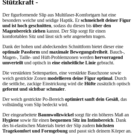
Stützkraft -
Der figurformende Slip aus Multifaser-Komfortgarn hat eine
besonders weiche und seidige Haptik. Er
schmeichelt deiner Figur
und ist hoch geschnitten
, sodass du diesen bis
über den
Magenbereich ziehen
kannst. Der Slip sorgt für einen
komfortablen Sitz und lässt sich sehr angenehm tragen.
Dank der hohen und abdeckenden Schnittform bietet dieser eine
optimale Passform
und
maximale Bewegungsfreiheit
. Bauch-,
Magen-, Taille- und Hüft-Problemzonen werden
hervorragend
umverteilt
und optisch in
eine einheitliche Linie
gebracht.
Die verstärkten Seitenpartien, eine verstärkte Bauchzone sowie
weich gestrickte Zonen
modellieren deine Figur optimal
. Durch
die seitliche, zackige Einstrickung wird die
Hüfte
zusätzlich optisch
geformt und sichtbar schmaler
.
Der weich gestrickte Po-Bereich
optimiert sanft dein Gesäß
, das
vollständig vom Slip bedeckt wird.
Der eingearbeitete
Baumwollzwickel
sorgt für ein höheres Maß an
Hygiene
sowie für einen
bequemen Sitz im Intimbereich
. Dank
des bi-elastischen Materials bietet der Slip zudem
höchsten
Tragekomfort und Formgebung
und passt sich deinem Körper an.