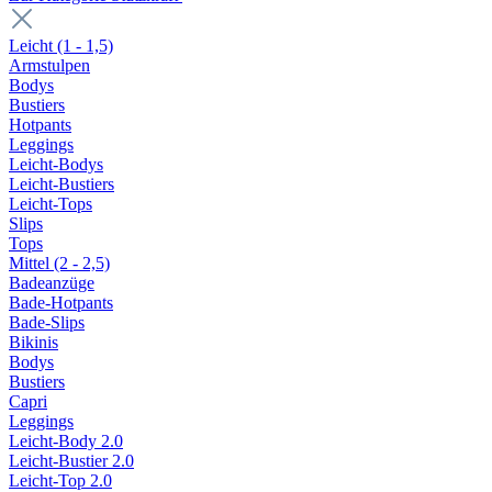
Leicht (1 - 1,5)
Armstulpen
Bodys
Bustiers
Hotpants
Leggings
Leicht-Bodys
Leicht-Bustiers
Leicht-Tops
Slips
Tops
Mittel (2 - 2,5)
Badeanzüge
Bade-Hotpants
Bade-Slips
Bikinis
Bodys
Bustiers
Capri
Leggings
Leicht-Body 2.0
Leicht-Bustier 2.0
Leicht-Top 2.0