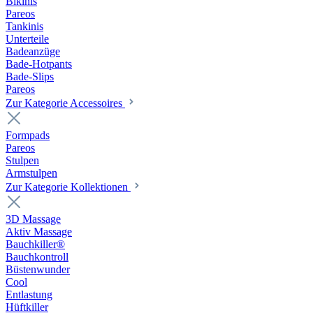
Bikinis
Pareos
Tankinis
Unterteile
Badeanzüge
Bade-Hotpants
Bade-Slips
Pareos
Zur Kategorie Accessoires
Formpads
Pareos
Stulpen
Armstulpen
Zur Kategorie Kollektionen
3D Massage
Aktiv Massage
Bauchkiller®
Bauchkontroll
Büstenwunder
Cool
Entlastung
Hüftkiller