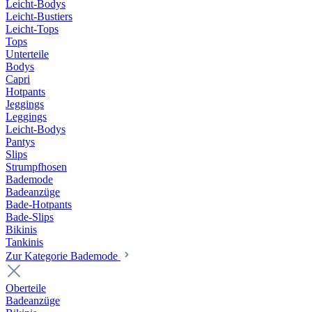
Leicht-Bodys
Leicht-Bustiers
Leicht-Tops
Tops
Unterteile
Bodys
Capri
Hotpants
Jeggings
Leggings
Leicht-Bodys
Pantys
Slips
Strumpfhosen
Bademode
Badeanzüge
Bade-Hotpants
Bade-Slips
Bikinis
Tankinis
Zur Kategorie Bademode
Oberteile
Badeanzüge