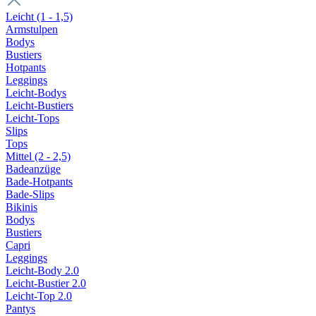
Leicht (1 - 1,5)
Armstulpen
Bodys
Bustiers
Hotpants
Leggings
Leicht-Bodys
Leicht-Bustiers
Leicht-Tops
Slips
Tops
Mittel (2 - 2,5)
Badeanzüge
Bade-Hotpants
Bade-Slips
Bikinis
Bodys
Bustiers
Capri
Leggings
Leicht-Body 2.0
Leicht-Bustier 2.0
Leicht-Top 2.0
Pantys