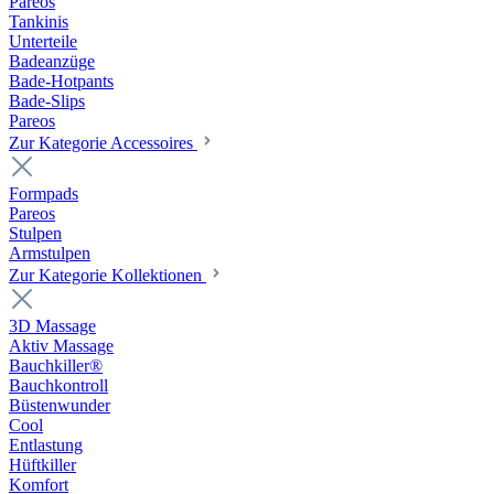
Pareos
Tankinis
Unterteile
Badeanzüge
Bade-Hotpants
Bade-Slips
Pareos
Zur Kategorie Accessoires
Formpads
Pareos
Stulpen
Armstulpen
Zur Kategorie Kollektionen
3D Massage
Aktiv Massage
Bauchkiller®
Bauchkontroll
Büstenwunder
Cool
Entlastung
Hüftkiller
Komfort