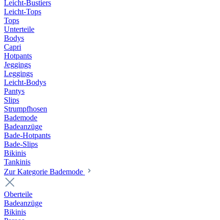
Leicht-Bustiers
Leicht-Tops
Tops
Unterteile
Bodys
Capri
Hotpants
Jeggings
Leggings
Leicht-Bodys
Pantys
Slips
Strumpfhosen
Bademode
Badeanzüge
Bade-Hotpants
Bade-Slips
Bikinis
Tankinis
Zur Kategorie Bademode
Oberteile
Badeanzüge
Bikinis