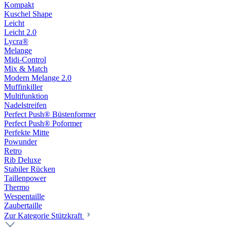
Kompakt
Kuschel Shape
Leicht
Leicht 2.0
Lycra®
Melange
Midi-Control
Mix & Match
Modern Melange 2.0
Muffinkiller
Multifunktion
Nadelstreifen
Perfect Push® Büstenformer
Perfect Push® Poformer
Perfekte Mitte
Powunder
Retro
Rib Deluxe
Stabiler Rücken
Taillenpower
Thermo
Wespentaille
Zaubertaille
Zur Kategorie Stützkraft