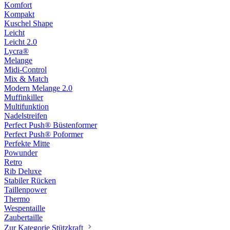
Komfort
Kompakt
Kuschel Shape
Leicht
Leicht 2.0
Lycra®
Melange
Midi-Control
Mix & Match
Modern Melange 2.0
Muffinkiller
Multifunktion
Nadelstreifen
Perfect Push® Büstenformer
Perfect Push® Poformer
Perfekte Mitte
Powunder
Retro
Rib Deluxe
Stabiler Rücken
Taillenpower
Thermo
Wespentaille
Zaubertaille
Zur Kategorie Stützkraft