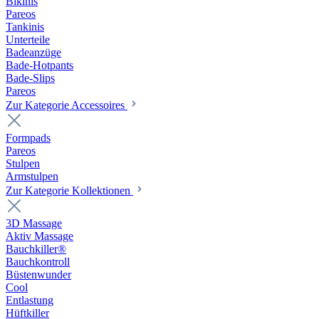
Bikinis
Pareos
Tankinis
Unterteile
Badeanzüge
Bade-Hotpants
Bade-Slips
Pareos
Zur Kategorie Accessoires
Formpads
Pareos
Stulpen
Armstulpen
Zur Kategorie Kollektionen
3D Massage
Aktiv Massage
Bauchkiller®
Bauchkontroll
Büstenwunder
Cool
Entlastung
Hüftkiller