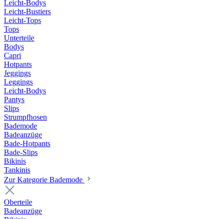
Leicht-Bodys
Leicht-Bustiers
Leicht-Tops
Tops
Unterteile
Bodys
Capri
Hotpants
Jeggings
Leggings
Leicht-Bodys
Pantys
Slips
Strumpfhosen
Bademode
Badeanzüge
Bade-Hotpants
Bade-Slips
Bikinis
Tankinis
Zur Kategorie Bademode
Oberteile
Badeanzüge