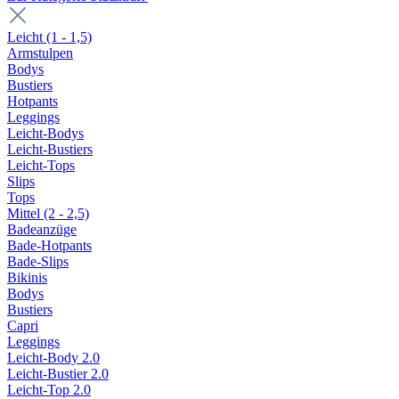
Leicht (1 - 1,5)
Armstulpen
Bodys
Bustiers
Hotpants
Leggings
Leicht-Bodys
Leicht-Bustiers
Leicht-Tops
Slips
Tops
Mittel (2 - 2,5)
Badeanzüge
Bade-Hotpants
Bade-Slips
Bikinis
Bodys
Bustiers
Capri
Leggings
Leicht-Body 2.0
Leicht-Bustier 2.0
Leicht-Top 2.0