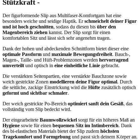
Stützkraft -
Der figurformende Slip aus Multifaser-Komfortgarn hat eine
besonders weiche und seidige Haptik. Er
schmeichelt deiner Figur
und ist hoch geschnitten
, sodass du diesen bis
über den
Magenbereich ziehen
kannst. Der Slip sorgt für einen
komfortablen Sitz und lässt sich sehr angenehm tragen.
Dank der hohen und abdeckenden Schnittform bietet dieser eine
optimale Passform
und
maximale Bewegungsfreiheit
. Bauch-,
Magen-, Taille- und Hüft-Problemzonen werden
hervorragend
umverteilt
und optisch in
eine einheitliche Linie
gebracht.
Die verstärkten Seitenpartien, eine verstärkte Bauchzone sowie
weich gestrickte Zonen
modellieren deine Figur optimal
. Durch
die seitliche, zackige Einstrickung wird die
Hüfte
zusätzlich optisch
geformt und sichtbar schmaler
.
Der weich gestrickte Po-Bereich
optimiert sanft dein Gesäß
, das
vollständig vom Slip bedeckt wird.
Der eingearbeitete
Baumwollzwickel
sorgt für ein höheres Maß an
Hygiene
sowie für einen
bequemen Sitz im Intimbereich
. Dank
des bi-elastischen Materials bietet der Slip zudem
höchsten
Tragekomfort und Formgebung
und passt sich deinem Körper an.