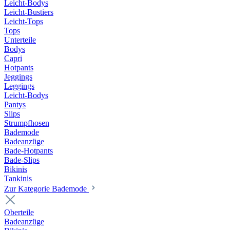
Leicht-Bodys
Leicht-Bustiers
Leicht-Tops
Tops
Unterteile
Bodys
Capri
Hotpants
Jeggings
Leggings
Leicht-Bodys
Pantys
Slips
Strumpfhosen
Bademode
Badeanzüge
Bade-Hotpants
Bade-Slips
Bikinis
Tankinis
Zur Kategorie Bademode
Oberteile
Badeanzüge