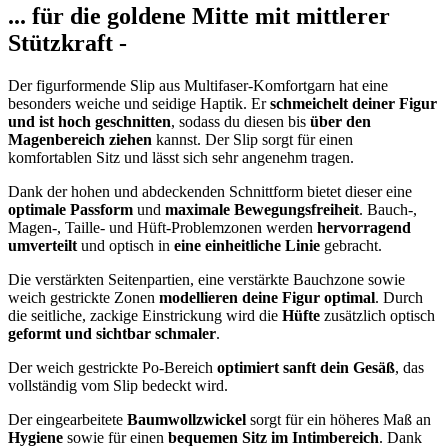
... für die goldene Mitte mit mittlerer
Stützkraft -
Der figurformende Slip aus Multifaser-Komfortgarn hat eine
besonders weiche und seidige Haptik. Er
schmeichelt deiner Figur
und ist hoch geschnitten
, sodass du diesen bis
über den
Magenbereich ziehen
kannst. Der Slip sorgt für einen
komfortablen Sitz und lässt sich sehr angenehm tragen.
Dank der hohen und abdeckenden Schnittform bietet dieser eine
optimale Passform
und
maximale Bewegungsfreiheit
. Bauch-,
Magen-, Taille- und Hüft-Problemzonen werden
hervorragend
umverteilt
und optisch in
eine einheitliche Linie
gebracht.
Die verstärkten Seitenpartien, eine verstärkte Bauchzone sowie
weich gestrickte Zonen
modellieren deine Figur optimal
. Durch
die seitliche, zackige Einstrickung wird die
Hüfte
zusätzlich optisch
geformt und sichtbar schmaler
.
Der weich gestrickte Po-Bereich
optimiert sanft dein Gesäß
, das
vollständig vom Slip bedeckt wird.
Der eingearbeitete
Baumwollzwickel
sorgt für ein höheres Maß an
Hygiene
sowie für einen
bequemen Sitz im Intimbereich
. Dank