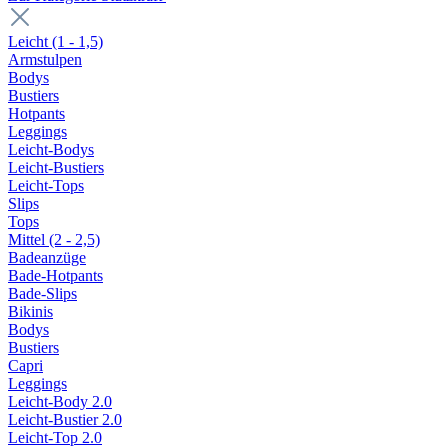
Leicht (1 - 1,5)
Armstulpen
Bodys
Bustiers
Hotpants
Leggings
Leicht-Bodys
Leicht-Bustiers
Leicht-Tops
Slips
Tops
Mittel (2 - 2,5)
Badeanzüge
Bade-Hotpants
Bade-Slips
Bikinis
Bodys
Bustiers
Capri
Leggings
Leicht-Body 2.0
Leicht-Bustier 2.0
Leicht-Top 2.0