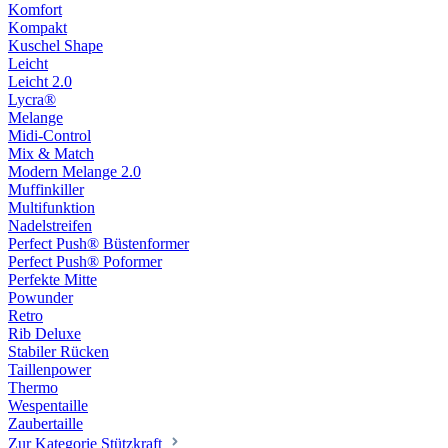
Komfort
Kompakt
Kuschel Shape
Leicht
Leicht 2.0
Lycra®
Melange
Midi-Control
Mix & Match
Modern Melange 2.0
Muffinkiller
Multifunktion
Nadelstreifen
Perfect Push® Büstenformer
Perfect Push® Poformer
Perfekte Mitte
Powunder
Retro
Rib Deluxe
Stabiler Rücken
Taillenpower
Thermo
Wespentaille
Zaubertaille
Zur Kategorie Stützkraft