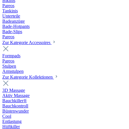
Bikinis
Pareos
Tankinis
Unterteile
Badeanzüge
Bade-Hotpants
Bade-Slips
Pareos
Zur Kategorie Accessoires
Formpads
Pareos
Stulpen
Armstulpen
Zur Kategorie Kollektionen
3D Massage
Aktiv Massage
Bauchkiller®
Bauchkontroll
Büstenwunder
Cool
Entlastung
Hüftkiller