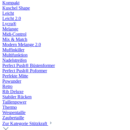
Kompakt
Kuschel Shape
Leicht
Leicht 2.0
Lycra®
Melange
Midi-Control
Mix & Match
Modern Melange 2.0
Muffinkiller
Multifunktion
Nadelstreifen
Perfect Push® Büstenformer
Perfect Push® Poformer
Perfekte Mitte
Powunder
Retro
Rib Deluxe
Stabiler Rücken
Taillenpower
Thermo
Wespentaille
Zaubertaille
Zur Kategorie Stützkraft