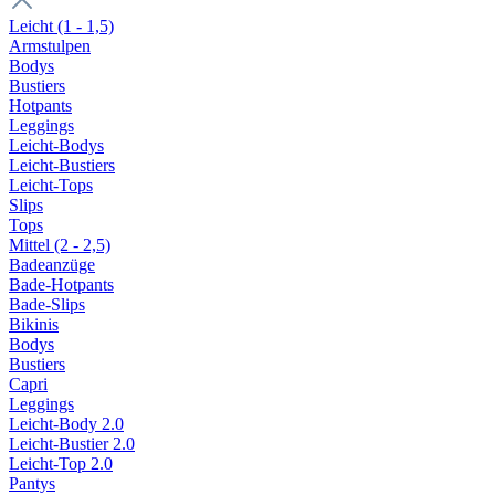
Leicht (1 - 1,5)
Armstulpen
Bodys
Bustiers
Hotpants
Leggings
Leicht-Bodys
Leicht-Bustiers
Leicht-Tops
Slips
Tops
Mittel (2 - 2,5)
Badeanzüge
Bade-Hotpants
Bade-Slips
Bikinis
Bodys
Bustiers
Capri
Leggings
Leicht-Body 2.0
Leicht-Bustier 2.0
Leicht-Top 2.0
Pantys