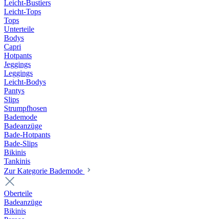
Leicht-Bustiers
Leicht-Tops
Tops
Unterteile
Bodys
Capri
Hotpants
Jeggings
Leggings
Leicht-Bodys
Pantys
Slips
Strumpfhosen
Bademode
Badeanzüge
Bade-Hotpants
Bade-Slips
Bikinis
Tankinis
Zur Kategorie Bademode
Oberteile
Badeanzüge
Bikinis