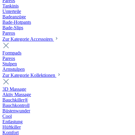
Pareos
Tankinis
Unterteile
Badeanzüge
Bade-Hotpants
Bade-Slips
Pareos
Zur Kategorie Accessoires
Formpads
Pareos
Stulpen
Armstulpen
Zur Kategorie Kollektionen
3D Massage
Aktiv Massage
Bauchkiller®
Bauchkontroll
Büstenwunder
Cool
Entlastung
Hüftkiller
Komfort