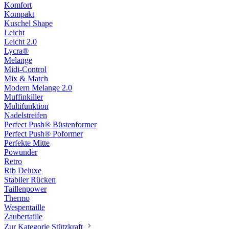
Komfort
Kompakt
Kuschel Shape
Leicht
Leicht 2.0
Lycra®
Melange
Midi-Control
Mix & Match
Modern Melange 2.0
Muffinkiller
Multifunktion
Nadelstreifen
Perfect Push® Büstenformer
Perfect Push® Poformer
Perfekte Mitte
Powunder
Retro
Rib Deluxe
Stabiler Rücken
Taillenpower
Thermo
Wespentaille
Zaubertaille
Zur Kategorie Stützkraft