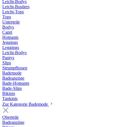
Leicht-Bodys
Leicht-Bustiers
Leicht-Tops
Tops
Unterteile
Bodys
Capri
Hotpants
Jeggings
Leggings
Leicht-Bodys
Pantys
Slips
Strumpfhosen
Bademode
Badeanzüge
Bade-Hotpants
Bade-Slips
Bikinis
Tankinis
Zur Kategorie Bademode
Oberteile
Badeanzüge