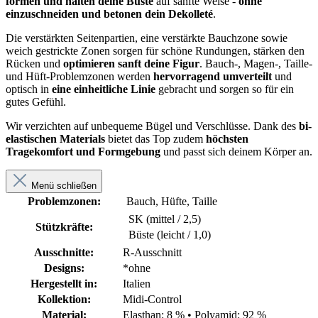
formen und halten deine Büste
auf sanfte Weise -
ohne
einzuschneiden und betonen dein Dekolleté
.
Die verstärkten Seitenpartien, eine verstärkte Bauchzone sowie
weich gestrickte Zonen sorgen für schöne Rundungen, stärken den
Rücken und
optimieren sanft deine Figur
. Bauch-, Magen-, Taille-
und Hüft-Problemzonen werden
hervorragend umverteilt
und
optisch in
eine einheitliche Linie
gebracht und sorgen so für ein
gutes Gefühl.
Wir verzichten auf unbequeme Bügel und Verschlüsse. Dank des
bi-
elastischen Materials
bietet das Top zudem
höchsten
Tragekomfort und Formgebung
und passt sich deinem Körper an.
Menü schließen
Problemzonen:
Bauch, Hüfte, Taille
SK (mittel / 2,5)
Stützkräfte:
Büste (leicht / 1,0)
Ausschnitte:
R-Ausschnitt
Designs:
*ohne
Hergestellt in:
Italien
Kollektion:
Midi-Control
Material:
Elasthan: 8 %
•
Polyamid: 92 %