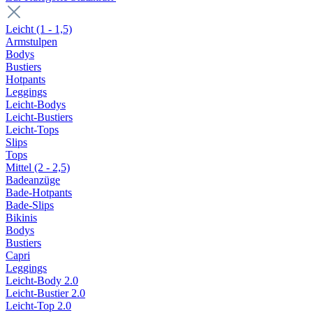
Leicht (1 - 1,5)
Armstulpen
Bodys
Bustiers
Hotpants
Leggings
Leicht-Bodys
Leicht-Bustiers
Leicht-Tops
Slips
Tops
Mittel (2 - 2,5)
Badeanzüge
Bade-Hotpants
Bade-Slips
Bikinis
Bodys
Bustiers
Capri
Leggings
Leicht-Body 2.0
Leicht-Bustier 2.0
Leicht-Top 2.0