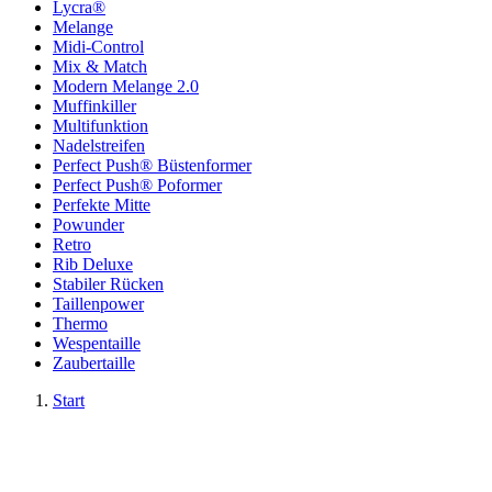
Lycra®
Melange
Midi-Control
Mix & Match
Modern Melange 2.0
Muffinkiller
Multifunktion
Nadelstreifen
Perfect Push® Büstenformer
Perfect Push® Poformer
Perfekte Mitte
Powunder
Retro
Rib Deluxe
Stabiler Rücken
Taillenpower
Thermo
Wespentaille
Zaubertaille
Start