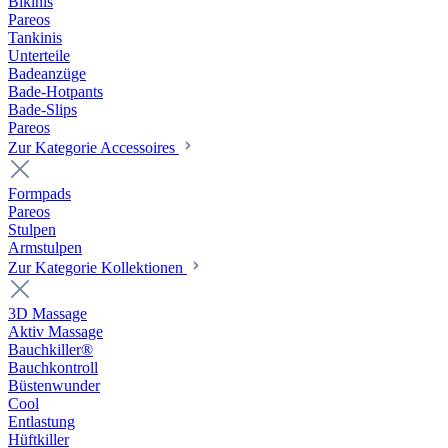
Bikinis
Pareos
Tankinis
Unterteile
Badeanzüge
Bade-Hotpants
Bade-Slips
Pareos
Zur Kategorie Accessoires
Formpads
Pareos
Stulpen
Armstulpen
Zur Kategorie Kollektionen
3D Massage
Aktiv Massage
Bauchkiller®
Bauchkontroll
Büstenwunder
Cool
Entlastung
Hüftkiller