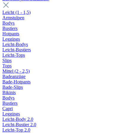
Leicht (1 - 1,5)
Armstulpen
Bodys
Bustiers
Hotpants
Leggings
Leicht-Bodys
Leicht-Bustiers
Leicht-Tops
Slips
Tops
Mittel (2 - 2,5)
Badeanzüge
Bade-Hotpants
Bade-Slips
Bikinis
Bodys
Bustiers
Capri
Leggings
Leicht-Body 2.0
Leicht-Bustier 2.0
Leicht-Top 2.0