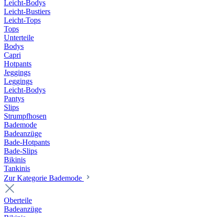
Leicht-Bodys
Leicht-Bustiers
Leicht-Tops
Tops
Unterteile
Bodys
Capri
Hotpants
Jeggings
Leggings
Leicht-Bodys
Pantys
Slips
Strumpfhosen
Bademode
Badeanzüge
Bade-Hotpants
Bade-Slips
Bikinis
Tankinis
Zur Kategorie Bademode
Oberteile
Badeanzüge