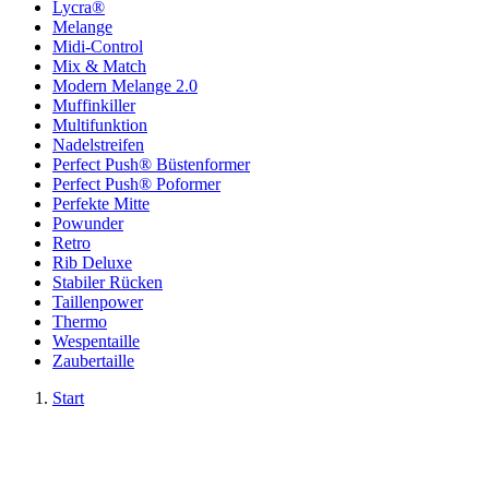
Lycra®
Melange
Midi-Control
Mix & Match
Modern Melange 2.0
Muffinkiller
Multifunktion
Nadelstreifen
Perfect Push® Büstenformer
Perfect Push® Poformer
Perfekte Mitte
Powunder
Retro
Rib Deluxe
Stabiler Rücken
Taillenpower
Thermo
Wespentaille
Zaubertaille
Start