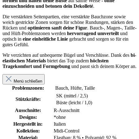
formen und halten deine Büste
auf sanfte Weise -
ohne
einzuschneiden und betonen dein Dekolleté
.
Die verstärkten Seitenpartien, eine verstärkte Bauchzone sowie
weich gestrickte Zonen sorgen für schöne Rundungen, stärken den
Rücken und
optimieren sanft deine Figur
. Bauch-, Magen-, Taille-
und Hüft-Problemzonen werden
hervorragend umverteilt
und
optisch in
eine einheitliche Linie
gebracht und sorgen so für ein
gutes Gefühl.
Wir verzichten auf unbequeme Bügel und Verschlüsse. Dank des
bi-
elastischen Materials
bietet das Top zudem
höchsten
Tragekomfort und Formgebung
und passt sich deinem Körper an.
Menü schließen
Problemzonen:
Bauch, Hüfte, Taille
SK (mittel / 2,5)
Stützkräfte:
Büste (leicht / 1,0)
Ausschnitte:
R-Ausschnitt
Designs:
*ohne
Hergestellt in:
Italien
Kollektion:
Midi-Control
Material:
Elasthan: 8 %
•
Polyamid: 92 %