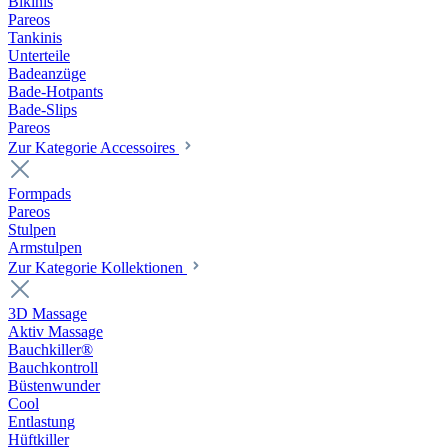
Bikinis
Pareos
Tankinis
Unterteile
Badeanzüge
Bade-Hotpants
Bade-Slips
Pareos
Zur Kategorie Accessoires
Formpads
Pareos
Stulpen
Armstulpen
Zur Kategorie Kollektionen
3D Massage
Aktiv Massage
Bauchkiller®
Bauchkontroll
Büstenwunder
Cool
Entlastung
Hüftkiller