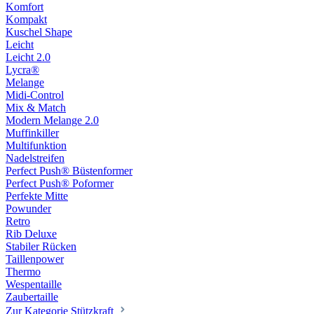
Komfort
Kompakt
Kuschel Shape
Leicht
Leicht 2.0
Lycra®
Melange
Midi-Control
Mix & Match
Modern Melange 2.0
Muffinkiller
Multifunktion
Nadelstreifen
Perfect Push® Büstenformer
Perfect Push® Poformer
Perfekte Mitte
Powunder
Retro
Rib Deluxe
Stabiler Rücken
Taillenpower
Thermo
Wespentaille
Zaubertaille
Zur Kategorie Stützkraft