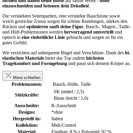
formen und halten deine Büste
auf sanfte Weise -
ohne
einzuschneiden und betonen dein Dekolleté
.
Die verstärkten Seitenpartien, eine verstärkte Bauchzone sowie
weich gestrickte Zonen sorgen für schöne Rundungen, stärken den
Rücken und
optimieren sanft deine Figur
. Bauch-, Magen-, Taille-
und Hüft-Problemzonen werden
hervorragend umverteilt
und
optisch in
eine einheitliche Linie
gebracht und sorgen so für ein
gutes Gefühl.
Wir verzichten auf unbequeme Bügel und Verschlüsse. Dank des
bi-
elastischen Materials
bietet das Top zudem
höchsten
Tragekomfort und Formgebung
und passt sich deinem Körper an.
Menü schließen
Problemzonen:
Bauch, Hüfte, Taille
SK (mittel / 2,5)
Stützkräfte:
Büste (leicht / 1,0)
Ausschnitte:
R-Ausschnitt
Designs:
*ohne
Hergestellt in:
Italien
Kollektion:
Midi-Control
Material:
Elasthan: 8 %
•
Polyamid: 92 %