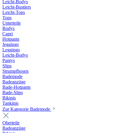
Leicht-Bodys
Leicht-Bustiers
Leicht-Tops
Tops
Unterteile
Bodys
Capri
Hotpants
Jeggings
Leggings
Leicht-Bodys
Pantys
Slips
Strumpfhosen
Bademode
Badeanzüge
Bade-Hotpants
Bade-Slips
Bikinis
Tankinis
Zur Kategorie Bademode
Oberteile
Badeanzüge