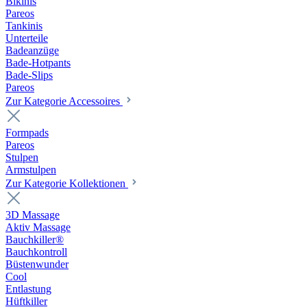
Bikinis
Pareos
Tankinis
Unterteile
Badeanzüge
Bade-Hotpants
Bade-Slips
Pareos
Zur Kategorie Accessoires
Formpads
Pareos
Stulpen
Armstulpen
Zur Kategorie Kollektionen
3D Massage
Aktiv Massage
Bauchkiller®
Bauchkontroll
Büstenwunder
Cool
Entlastung
Hüftkiller