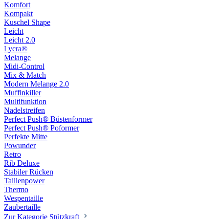
Komfort
Kompakt
Kuschel Shape
Leicht
Leicht 2.0
Lycra®
Melange
Midi-Control
Mix & Match
Modern Melange 2.0
Muffinkiller
Multifunktion
Nadelstreifen
Perfect Push® Büstenformer
Perfect Push® Poformer
Perfekte Mitte
Powunder
Retro
Rib Deluxe
Stabiler Rücken
Taillenpower
Thermo
Wespentaille
Zaubertaille
Zur Kategorie Stützkraft