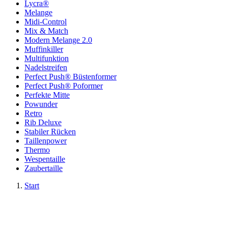
Lycra®
Melange
Midi-Control
Mix & Match
Modern Melange 2.0
Muffinkiller
Multifunktion
Nadelstreifen
Perfect Push® Büstenformer
Perfect Push® Poformer
Perfekte Mitte
Powunder
Retro
Rib Deluxe
Stabiler Rücken
Taillenpower
Thermo
Wespentaille
Zaubertaille
Start