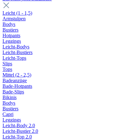
Leicht (1 - 1,5)
Armstulpen
Bodys
Bustiers
Hotpants
Leggings
Leicht-Bodys
Leicht-Bustiers
Leicht-Tops
Slips
Tops
Mittel (2 - 2,5)
Badeanzüge
Bade-Hotpants
Bade-Slips
Bikinis
Bodys
Bustiers
Capri
Leggings
Leicht-Body 2.0
Leicht-Bustier 2.0
Leicht-Top 2.0