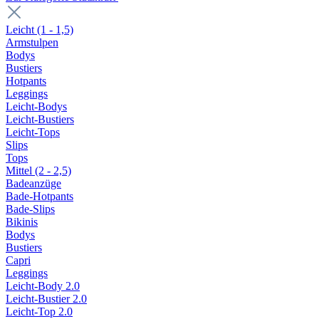
Leicht (1 - 1,5)
Armstulpen
Bodys
Bustiers
Hotpants
Leggings
Leicht-Bodys
Leicht-Bustiers
Leicht-Tops
Slips
Tops
Mittel (2 - 2,5)
Badeanzüge
Bade-Hotpants
Bade-Slips
Bikinis
Bodys
Bustiers
Capri
Leggings
Leicht-Body 2.0
Leicht-Bustier 2.0
Leicht-Top 2.0