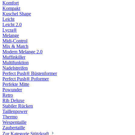
Komfort
Kompakt
Kuschel Shape
Leicht
Leicht 2.0
Lycra®
Melange
Midi-Control
Mix & Match
Modern Melange 2.0
Muffinkiller
Multifunktion
Nadelstreifen
Perfect Push® Büstenformer
Perfect Push® Poformer
Perfekte Mitte
Powunder
Retro
Rib Deluxe
Stabiler Rücken
Taillenpower
Thermo
Wespentaille
Zaubertaille
Zur Kategorie Stützkraft