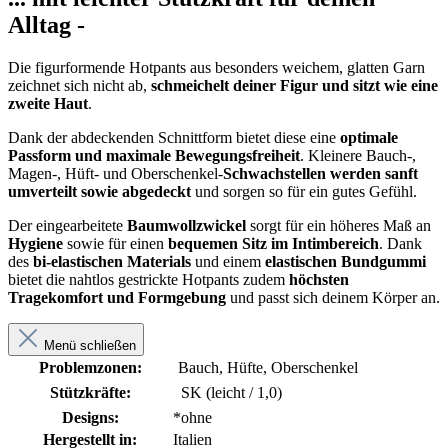
Alltag -
Die figurformende Hotpants aus besonders weichem, glatten Garn
zeichnet sich nicht ab,
schmeichelt deiner Figur und sitzt wie eine
zweite Haut
.
Dank der abdeckenden Schnittform bietet diese eine
optimale
Passform
und maximale Bewegungsfreiheit
. Kleinere Bauch-,
Magen-, Hüft- und Oberschenkel-
Schwachstellen werden sanft
umverteilt sowie abgedeckt
und sorgen so für ein gutes Gefühl.
Der eingearbeitete
Baumwollzwickel
sorgt für ein höheres Maß an
Hygiene
sowie für einen
bequemen Sitz im Intimbereich
. Dank
des
bi-elastischen Materials
und einem
elastischen Bundgummi
bietet die nahtlos gestrickte Hotpants zudem
höchsten
Tragekomfort und Formgebung
und passt sich deinem Körper an.
Menü schließen
Problemzonen:
Bauch, Hüfte, Oberschenkel
Stützkräfte:
SK (leicht / 1,0)
Designs:
*ohne
Hergestellt in:
Italien