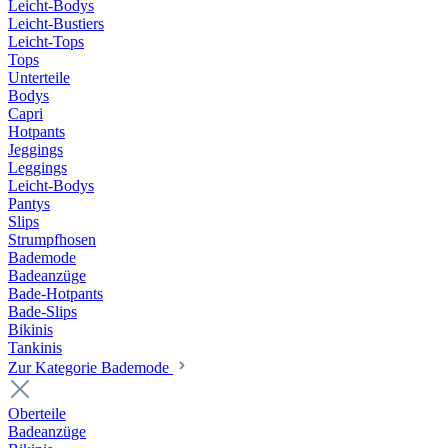
Leicht-Bodys
Leicht-Bustiers
Leicht-Tops
Tops
Unterteile
Bodys
Capri
Hotpants
Jeggings
Leggings
Leicht-Bodys
Pantys
Slips
Strumpfhosen
Bademode
Badeanzüge
Bade-Hotpants
Bade-Slips
Bikinis
Tankinis
Zur Kategorie Bademode
Oberteile
Badeanzüge