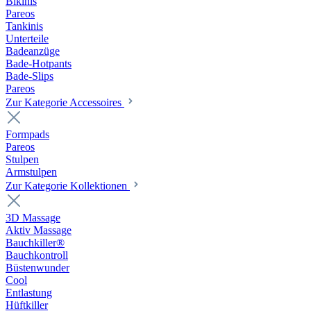
Bikinis
Pareos
Tankinis
Unterteile
Badeanzüge
Bade-Hotpants
Bade-Slips
Pareos
Zur Kategorie Accessoires
Formpads
Pareos
Stulpen
Armstulpen
Zur Kategorie Kollektionen
3D Massage
Aktiv Massage
Bauchkiller®
Bauchkontroll
Büstenwunder
Cool
Entlastung
Hüftkiller