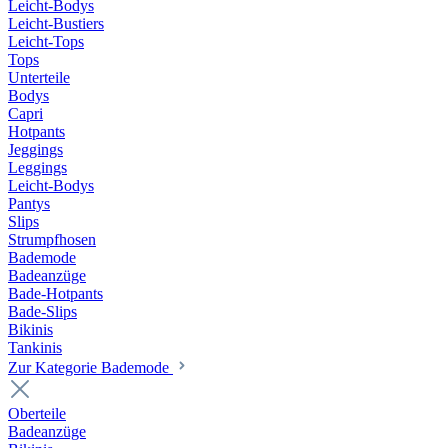
Leicht-Bodys
Leicht-Bustiers
Leicht-Tops
Tops
Unterteile
Bodys
Capri
Hotpants
Jeggings
Leggings
Leicht-Bodys
Pantys
Slips
Strumpfhosen
Bademode
Badeanzüge
Bade-Hotpants
Bade-Slips
Bikinis
Tankinis
Zur Kategorie Bademode
Oberteile
Badeanzüge