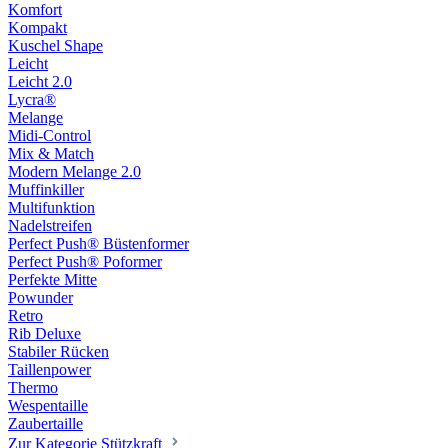
Komfort
Kompakt
Kuschel Shape
Leicht
Leicht 2.0
Lycra®
Melange
Midi-Control
Mix & Match
Modern Melange 2.0
Muffinkiller
Multifunktion
Nadelstreifen
Perfect Push® Büstenformer
Perfect Push® Poformer
Perfekte Mitte
Powunder
Retro
Rib Deluxe
Stabiler Rücken
Taillenpower
Thermo
Wespentaille
Zaubertaille
Zur Kategorie Stützkraft