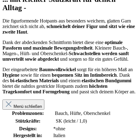
Alltag -
Die figurformende Hotpants aus besonders weichem, glatten Garn
zeichnet sich nicht ab,
schmeichelt deiner Figur und sitzt wie eine
zweite Haut
.
Dank der abdeckenden Schnittform bietet diese eine
optimale
Passform
und maximale Bewegungsfreiheit
. Kleinere Bauch-,
Magen-, Hüft- und Oberschenkel-
Schwachstellen werden sanft
umverteilt sowie abgedeckt
und sorgen so für ein gutes Gefühl.
Der eingearbeitete
Baumwollzwickel
sorgt für ein höheres Maß an
Hygiene
sowie für einen
bequemen Sitz im Intimbereich
. Dank
des
bi-elastischen Materials
und einem
elastischen Bundgummi
bietet die nahtlos gestrickte Hotpants zudem
höchsten
Tragekomfort und Formgebung
und passt sich deinem Körper an.
Menü schließen
Problemzonen:
Bauch, Hüfte, Oberschenkel
Stützkräfte:
SK (leicht / 1,0)
Designs:
*ohne
Hergestellt in:
Italien