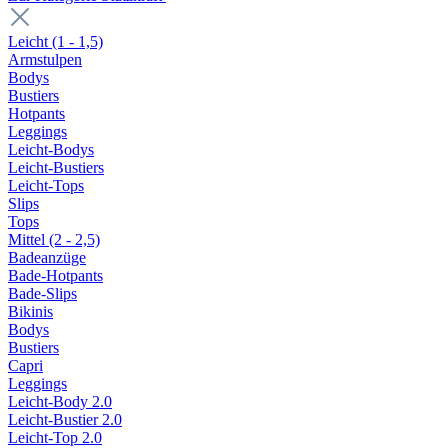
Leicht (1 - 1,5)
Armstulpen
Bodys
Bustiers
Hotpants
Leggings
Leicht-Bodys
Leicht-Bustiers
Leicht-Tops
Slips
Tops
Mittel (2 - 2,5)
Badeanzüge
Bade-Hotpants
Bade-Slips
Bikinis
Bodys
Bustiers
Capri
Leggings
Leicht-Body 2.0
Leicht-Bustier 2.0
Leicht-Top 2.0