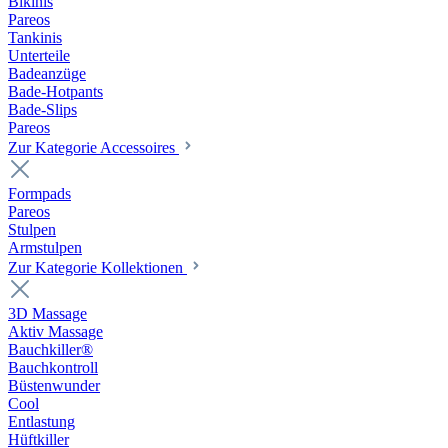
Bikinis
Pareos
Tankinis
Unterteile
Badeanzüge
Bade-Hotpants
Bade-Slips
Pareos
Zur Kategorie Accessoires
Formpads
Pareos
Stulpen
Armstulpen
Zur Kategorie Kollektionen
3D Massage
Aktiv Massage
Bauchkiller®
Bauchkontroll
Büstenwunder
Cool
Entlastung
Hüftkiller