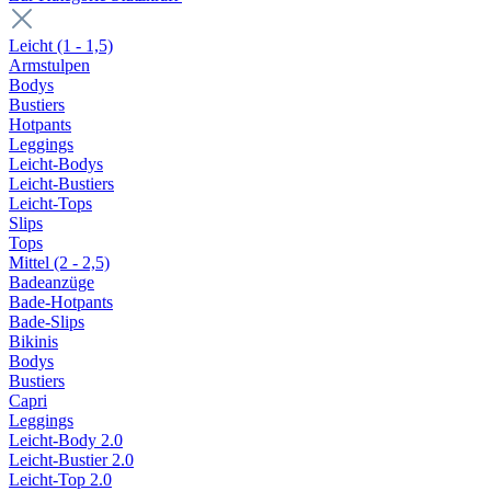
Leicht (1 - 1,5)
Armstulpen
Bodys
Bustiers
Hotpants
Leggings
Leicht-Bodys
Leicht-Bustiers
Leicht-Tops
Slips
Tops
Mittel (2 - 2,5)
Badeanzüge
Bade-Hotpants
Bade-Slips
Bikinis
Bodys
Bustiers
Capri
Leggings
Leicht-Body 2.0
Leicht-Bustier 2.0
Leicht-Top 2.0