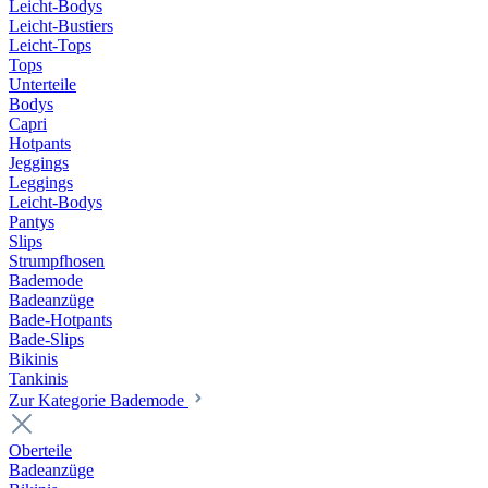
Leicht-Bodys
Leicht-Bustiers
Leicht-Tops
Tops
Unterteile
Bodys
Capri
Hotpants
Jeggings
Leggings
Leicht-Bodys
Pantys
Slips
Strumpfhosen
Bademode
Badeanzüge
Bade-Hotpants
Bade-Slips
Bikinis
Tankinis
Zur Kategorie Bademode
Oberteile
Badeanzüge