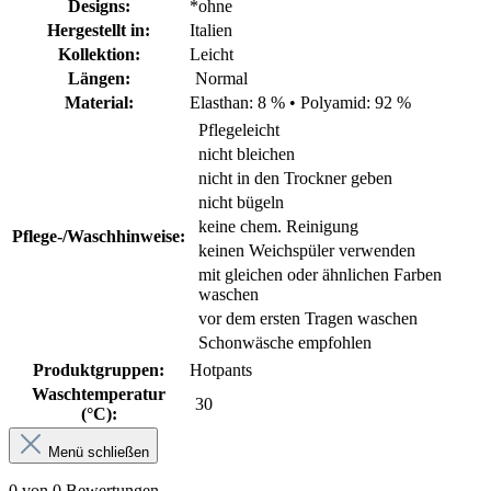
Designs:
*ohne
Hergestellt in:
Italien
Kollektion:
Leicht
Längen:
Normal
Material:
Elasthan: 8 %
•
Polyamid: 92 %
Pflegeleicht
nicht bleichen
nicht in den Trockner geben
nicht bügeln
keine chem. Reinigung
Pflege-/Waschhinweise:
keinen Weichspüler verwenden
mit gleichen oder ähnlichen Farben
waschen
vor dem ersten Tragen waschen
Schonwäsche empfohlen
Produktgruppen:
Hotpants
Waschtemperatur
30
(°C):
Menü schließen
0 von 0 Bewertungen