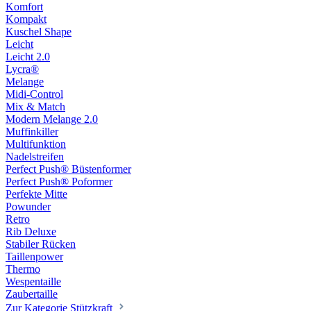
Komfort
Kompakt
Kuschel Shape
Leicht
Leicht 2.0
Lycra®
Melange
Midi-Control
Mix & Match
Modern Melange 2.0
Muffinkiller
Multifunktion
Nadelstreifen
Perfect Push® Büstenformer
Perfect Push® Poformer
Perfekte Mitte
Powunder
Retro
Rib Deluxe
Stabiler Rücken
Taillenpower
Thermo
Wespentaille
Zaubertaille
Zur Kategorie Stützkraft