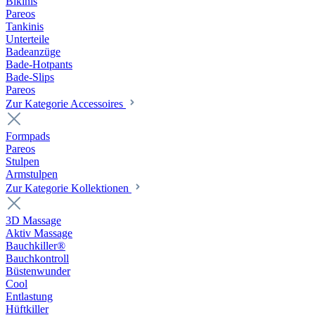
Bikinis
Pareos
Tankinis
Unterteile
Badeanzüge
Bade-Hotpants
Bade-Slips
Pareos
Zur Kategorie Accessoires
Formpads
Pareos
Stulpen
Armstulpen
Zur Kategorie Kollektionen
3D Massage
Aktiv Massage
Bauchkiller®
Bauchkontroll
Büstenwunder
Cool
Entlastung
Hüftkiller