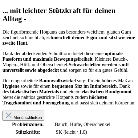
... mit leichter Stützkraft für deinen
Alltag -
Die figurformende Hotpants aus besonders weichem, glatten Garn
zeichnet sich nicht ab,
schmeichelt deiner Figur und sitzt wie eine
zweite Haut
.
Dank der abdeckenden Schnittform bietet diese eine
optimale
Passform
und maximale Bewegungsfreiheit
. Kleinere Bauch-,
Magen-, Hüft- und Oberschenkel-
Schwachstellen werden sanft
umverteilt sowie abgedeckt
und sorgen so für ein gutes Gefühl.
Der eingearbeitete
Baumwollzwickel
sorgt für ein höheres Maß an
Hygiene
sowie für einen
bequemen Sitz im Intimbereich
. Dank
des
bi-elastischen Materials
und einem
elastischen Bundgummi
bietet die nahtlos gestrickte Hotpants zudem
höchsten
Tragekomfort und Formgebung
und passt sich deinem Körper an.
Menü schließen
Problemzonen:
Bauch, Hüfte, Oberschenkel
Stützkräfte:
SK (leicht / 1,0)