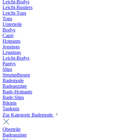
Leicht-Bodys
Leicht-Bustiers
Leicht-Tops
Tops
Unterteile
Bodys
Capri
Hotpants
Jeggings
Leggings
Leicht-Bodys
Pantys
Slips
Strumpfhosen
Bademode
Badeanzüge
Bade-Hotpants
Bade-Slips
Bikinis
Tankinis
Zur Kategorie Bademode
Oberteile
Badeanzüge