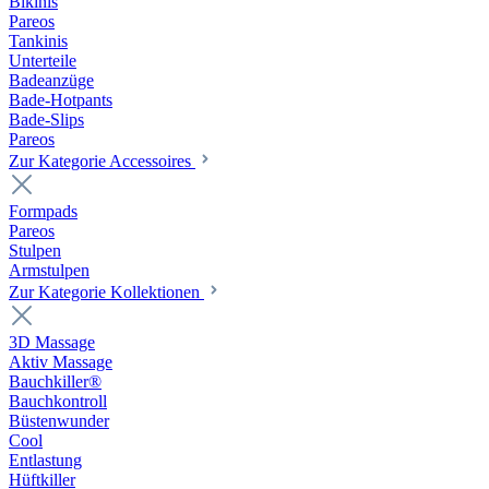
Bikinis
Pareos
Tankinis
Unterteile
Badeanzüge
Bade-Hotpants
Bade-Slips
Pareos
Zur Kategorie Accessoires
Formpads
Pareos
Stulpen
Armstulpen
Zur Kategorie Kollektionen
3D Massage
Aktiv Massage
Bauchkiller®
Bauchkontroll
Büstenwunder
Cool
Entlastung
Hüftkiller