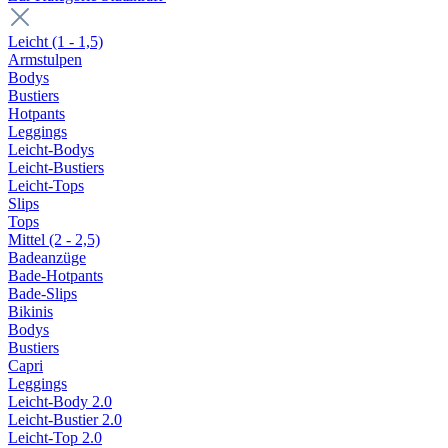
Leicht (1 - 1,5)
Armstulpen
Bodys
Bustiers
Hotpants
Leggings
Leicht-Bodys
Leicht-Bustiers
Leicht-Tops
Slips
Tops
Mittel (2 - 2,5)
Badeanzüge
Bade-Hotpants
Bade-Slips
Bikinis
Bodys
Bustiers
Capri
Leggings
Leicht-Body 2.0
Leicht-Bustier 2.0
Leicht-Top 2.0