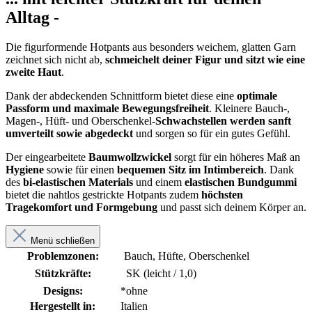
Alltag -
Die figurformende Hotpants aus besonders weichem, glatten Garn
zeichnet sich nicht ab,
schmeichelt deiner Figur und sitzt wie eine
zweite Haut
.
Dank der abdeckenden Schnittform bietet diese eine
optimale
Passform
und maximale Bewegungsfreiheit
. Kleinere Bauch-,
Magen-, Hüft- und Oberschenkel-
Schwachstellen werden sanft
umverteilt sowie abgedeckt
und sorgen so für ein gutes Gefühl.
Der eingearbeitete
Baumwollzwickel
sorgt für ein höheres Maß an
Hygiene
sowie für einen
bequemen Sitz im Intimbereich
. Dank
des
bi-elastischen Materials
und einem
elastischen Bundgummi
bietet die nahtlos gestrickte Hotpants zudem
höchsten
Tragekomfort und Formgebung
und passt sich deinem Körper an.
Menü schließen
Problemzonen:
Bauch, Hüfte, Oberschenkel
Stützkräfte:
SK (leicht / 1,0)
Designs:
*ohne
Hergestellt in:
Italien