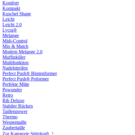
Komfort
Kompakt
Kuschel Shape
Leicht
Leicht 2.0
Lycra®
Melange
Midi-Control
Mix & Match
Modern Melange 2.0
Muffinkiller
Multifunktion
Nadelstreifen
Perfect Push® Büstenformer
Perfect Push® Poformer
Perfekte Mitte
Powunder
Retro
Rib Deluxe
Stabiler Rücken
Taillenpower
Thermo
Wespentaille
Zaubertaille
Zur Kategorie Stützkraft