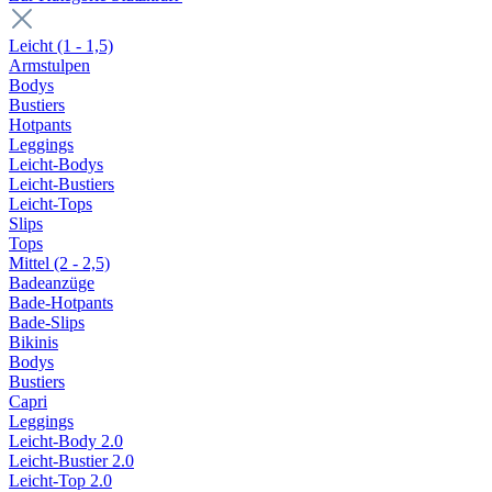
Leicht (1 - 1,5)
Armstulpen
Bodys
Bustiers
Hotpants
Leggings
Leicht-Bodys
Leicht-Bustiers
Leicht-Tops
Slips
Tops
Mittel (2 - 2,5)
Badeanzüge
Bade-Hotpants
Bade-Slips
Bikinis
Bodys
Bustiers
Capri
Leggings
Leicht-Body 2.0
Leicht-Bustier 2.0
Leicht-Top 2.0