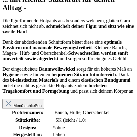
Alltag -
Die figurformende Hotpants aus besonders weichem, glatten Garn
zeichnet sich nicht ab,
schmeichelt deiner Figur und sitzt wie eine
zweite Haut
.
Dank der abdeckenden Schnittform bietet diese eine
optimale
Passform
und maximale Bewegungsfreiheit
. Kleinere Bauch-,
Magen-, Hüft- und Oberschenkel-
Schwachstellen werden sanft
umverteilt sowie abgedeckt
und sorgen so für ein gutes Gefühl.
Der eingearbeitete
Baumwollzwickel
sorgt für ein höheres Maß an
Hygiene
sowie für einen
bequemen Sitz im Intimbereich
. Dank
des
bi-elastischen Materials
und einem
elastischen Bundgummi
bietet die nahtlos gestrickte Hotpants zudem
höchsten
Tragekomfort und Formgebung
und passt sich deinem Körper an.
Menü schließen
Problemzonen:
Bauch, Hüfte, Oberschenkel
Stützkräfte:
SK (leicht / 1,0)
Designs:
*ohne
Hergestellt in:
Italien