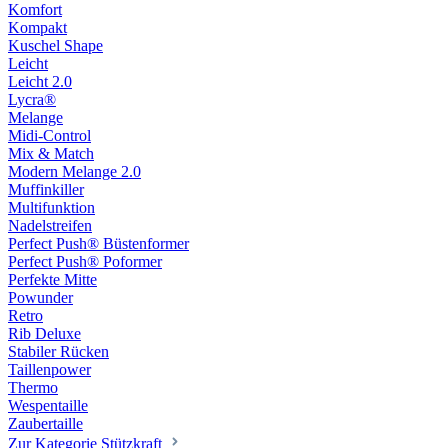
Komfort
Kompakt
Kuschel Shape
Leicht
Leicht 2.0
Lycra®
Melange
Midi-Control
Mix & Match
Modern Melange 2.0
Muffinkiller
Multifunktion
Nadelstreifen
Perfect Push® Büstenformer
Perfect Push® Poformer
Perfekte Mitte
Powunder
Retro
Rib Deluxe
Stabiler Rücken
Taillenpower
Thermo
Wespentaille
Zaubertaille
Zur Kategorie Stützkraft