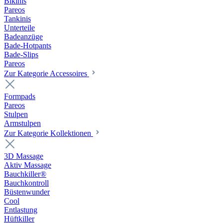
Bikinis
Pareos
Tankinis
Unterteile
Badeanzüge
Bade-Hotpants
Bade-Slips
Pareos
Zur Kategorie Accessoires
Formpads
Pareos
Stulpen
Armstulpen
Zur Kategorie Kollektionen
3D Massage
Aktiv Massage
Bauchkiller®
Bauchkontroll
Büstenwunder
Cool
Entlastung
Hüftkiller