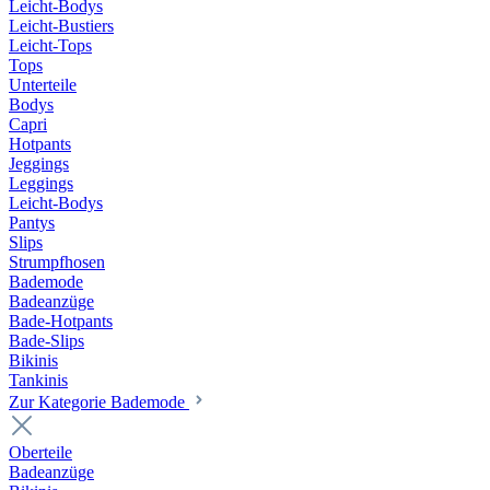
Leicht-Bodys
Leicht-Bustiers
Leicht-Tops
Tops
Unterteile
Bodys
Capri
Hotpants
Jeggings
Leggings
Leicht-Bodys
Pantys
Slips
Strumpfhosen
Bademode
Badeanzüge
Bade-Hotpants
Bade-Slips
Bikinis
Tankinis
Zur Kategorie Bademode
Oberteile
Badeanzüge