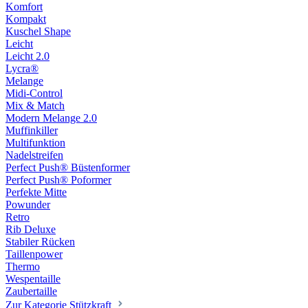
Komfort
Kompakt
Kuschel Shape
Leicht
Leicht 2.0
Lycra®
Melange
Midi-Control
Mix & Match
Modern Melange 2.0
Muffinkiller
Multifunktion
Nadelstreifen
Perfect Push® Büstenformer
Perfect Push® Poformer
Perfekte Mitte
Powunder
Retro
Rib Deluxe
Stabiler Rücken
Taillenpower
Thermo
Wespentaille
Zaubertaille
Zur Kategorie Stützkraft