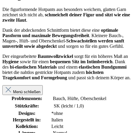
Die figurformende Hotpants aus besonders weichem, glatten Garn
zeichnet sich nicht ab,
schmeichelt deiner Figur und sitzt wie eine
zweite Haut
.
Dank der abdeckenden Schnittform bietet diese eine
optimale
Passform
und maximale Bewegungsfreiheit
. Kleinere Bauch-,
Magen-, Hüft- und Oberschenkel-
Schwachstellen werden sanft
umverteilt sowie abgedeckt
und sorgen so für ein gutes Gefühl.
Der eingearbeitete
Baumwollzwickel
sorgt für ein höheres Maß an
Hygiene
sowie für einen
bequemen Sitz im Intimbereich
. Dank
des
bi-elastischen Materials
und einem
elastischen Bundgummi
bietet die nahtlos gestrickte Hotpants zudem
höchsten
Tragekomfort und Formgebung
und passt sich deinem Körper an.
Menü schließen
Problemzonen:
Bauch, Hüfte, Oberschenkel
Stützkräfte:
SK (leicht / 1,0)
Designs:
*ohne
Hergestellt in:
Italien
Kollektion:
Leicht
Längen:
Normal