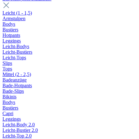
Leicht (1 - 1,5)
Armstulpen
Bodys
Bustiers
Hotpants
Leggings
Leicht-Bodys
Leicht-Bustiers
Leicht-Tops
Slips
Tops
Mittel (2 - 2,5)
Badeanzüge
Bade-Hotpants
Bade-Slips
Bikinis
Bodys
Bustiers
Capri
Leggings
Leicht-Body 2.0
Leicht-Bustier 2.0
Leicht-Top 2.0