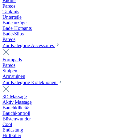
Bikinis
Pareos
Tankinis
Unterteile
Badeanzüge
Bade-Hotpants
Bade-Slips
Pareos
Zur Kategorie Accessoires
Formpads
Pareos
Stulpen
Armstulpen
Zur Kategorie Kollektionen
3D Massage
Aktiv Massage
Bauchkiller®
Bauchkontroll
Büstenwunder
Cool
Entlastung
Hüftkiller