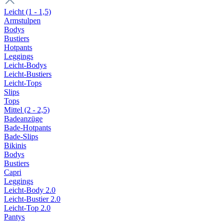
Leicht (1 - 1,5)
Armstulpen
Bodys
Bustiers
Hotpants
Leggings
Leicht-Bodys
Leicht-Bustiers
Leicht-Tops
Slips
Tops
Mittel (2 - 2,5)
Badeanzüge
Bade-Hotpants
Bade-Slips
Bikinis
Bodys
Bustiers
Capri
Leggings
Leicht-Body 2.0
Leicht-Bustier 2.0
Leicht-Top 2.0
Pantys