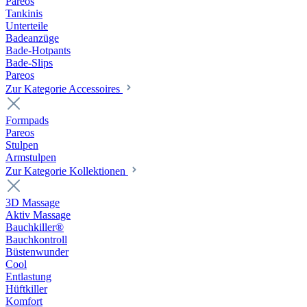
Pareos
Tankinis
Unterteile
Badeanzüge
Bade-Hotpants
Bade-Slips
Pareos
Zur Kategorie Accessoires
Formpads
Pareos
Stulpen
Armstulpen
Zur Kategorie Kollektionen
3D Massage
Aktiv Massage
Bauchkiller®
Bauchkontroll
Büstenwunder
Cool
Entlastung
Hüftkiller
Komfort