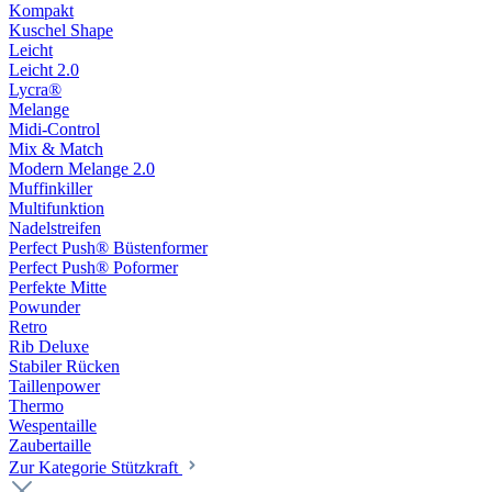
Kompakt
Kuschel Shape
Leicht
Leicht 2.0
Lycra®
Melange
Midi-Control
Mix & Match
Modern Melange 2.0
Muffinkiller
Multifunktion
Nadelstreifen
Perfect Push® Büstenformer
Perfect Push® Poformer
Perfekte Mitte
Powunder
Retro
Rib Deluxe
Stabiler Rücken
Taillenpower
Thermo
Wespentaille
Zaubertaille
Zur Kategorie Stützkraft