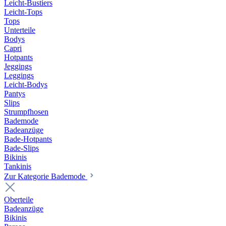
Leicht-Bustiers
Leicht-Tops
Tops
Unterteile
Bodys
Capri
Hotpants
Jeggings
Leggings
Leicht-Bodys
Pantys
Slips
Strumpfhosen
Bademode
Badeanzüge
Bade-Hotpants
Bade-Slips
Bikinis
Tankinis
Zur Kategorie Bademode
Oberteile
Badeanzüge
Bikinis