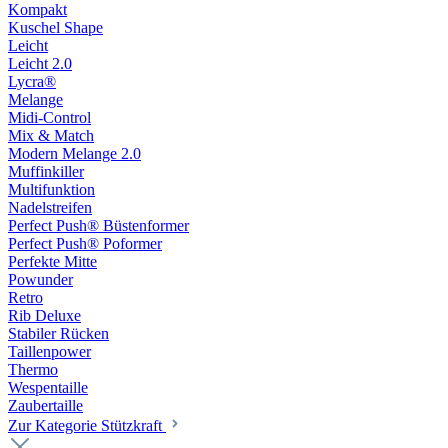
Kompakt
Kuschel Shape
Leicht
Leicht 2.0
Lycra®
Melange
Midi-Control
Mix & Match
Modern Melange 2.0
Muffinkiller
Multifunktion
Nadelstreifen
Perfect Push® Büstenformer
Perfect Push® Poformer
Perfekte Mitte
Powunder
Retro
Rib Deluxe
Stabiler Rücken
Taillenpower
Thermo
Wespentaille
Zaubertaille
Zur Kategorie Stützkraft