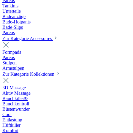
Pareos
Tankinis
Unterteile
Badeanzüge
Bade-Hotpants
Bade-Slips
Pareos
Zur Kategorie Accessoires
Formpads
Pareos
Stulpen
Armstulpen
Zur Kategorie Kollektionen
3D Massage
Aktiv Massage
Bauchkiller®
Bauchkontroll
Büstenwunder
Cool
Entlastung
Hüftkiller
Komfort