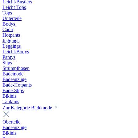
Leicht-Bustiers
Leicht-Tops
Tops
Unterteile
Bodys
Capri
Hotpants
Jeggings
Leggings
Leicht-Bodys
Pantys
Slips
Strumpfhosen
Bademode
Badeanzüge
Bade-Hotpants
Bade-Slips
Bikinis
Tankinis
Zur Kategorie Bademode
Oberteile
Badeanzüge
Bikinis