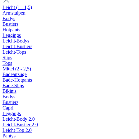
Leicht (1 - 1,5)
Armstulpen
Bodys
Bustiers
Hotpants
Leggings
Leicht-Bodys
Leicht-Bustiers
Leicht-Tops
Slips
Tops
Mittel (2 - 2,5)
Badeanzüge
Bade-Hotpants
Bade-Slips
Bikinis
Bodys
Bustiers
Capri
Leggings
Leicht-Body 2.0
Leicht-Bustier 2.0
Leicht-Top 2.0
Pantys