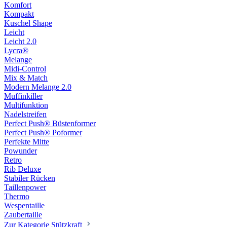
Komfort
Kompakt
Kuschel Shape
Leicht
Leicht 2.0
Lycra®
Melange
Midi-Control
Mix & Match
Modern Melange 2.0
Muffinkiller
Multifunktion
Nadelstreifen
Perfect Push® Büstenformer
Perfect Push® Poformer
Perfekte Mitte
Powunder
Retro
Rib Deluxe
Stabiler Rücken
Taillenpower
Thermo
Wespentaille
Zaubertaille
Zur Kategorie Stützkraft