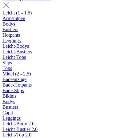
Leicht (1 - 1,5)
Armstulpen
Bodys
Bustiers
Hotpants
Leggings
Leicht-Bodys
Leicht-Bustiers
Leicht-Tops
Slips
Tops
Mittel (2 - 2,5)
Badeanzüge
Bade-Hotpants
Bade-Slips
Bikinis
Bodys
Bustiers
Capri
Leggings
Leicht-Body 2.0
Leicht-Bustier 2.0
Leicht-Top 2.0