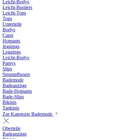
Leicht-Bodys
Leicht-Bustiers
Leicht-Tops
Tops
Unterteile
Bodys
Capri
Hotpants
Jeggings
Leggings
Leicht-Bodys
Pantys
Slips
Strumpfhosen
Bademode
Badeanzüge
Bade-Hotpants
Bade-Slips
Bikinis
Tankinis
Zur Kategorie Bademode
Oberteile
Badeanzüge