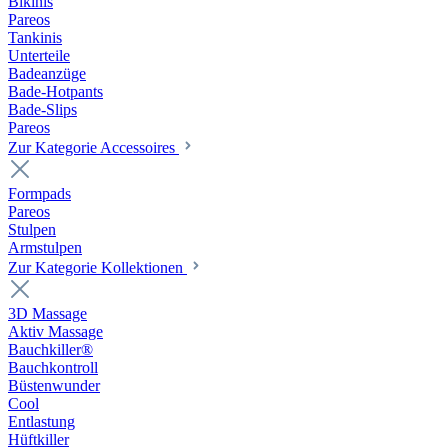
Bikinis
Pareos
Tankinis
Unterteile
Badeanzüge
Bade-Hotpants
Bade-Slips
Pareos
Zur Kategorie Accessoires
Formpads
Pareos
Stulpen
Armstulpen
Zur Kategorie Kollektionen
3D Massage
Aktiv Massage
Bauchkiller®
Bauchkontroll
Büstenwunder
Cool
Entlastung
Hüftkiller