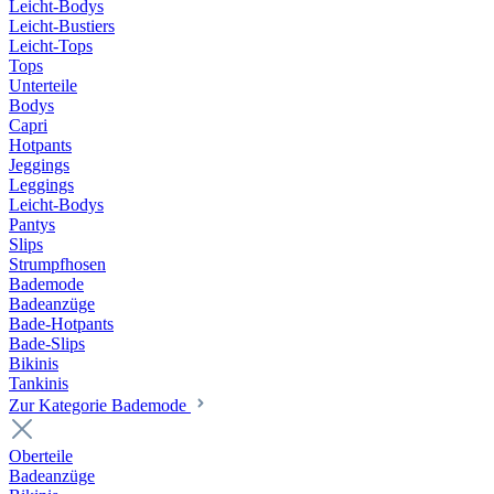
Leicht-Bodys
Leicht-Bustiers
Leicht-Tops
Tops
Unterteile
Bodys
Capri
Hotpants
Jeggings
Leggings
Leicht-Bodys
Pantys
Slips
Strumpfhosen
Bademode
Badeanzüge
Bade-Hotpants
Bade-Slips
Bikinis
Tankinis
Zur Kategorie Bademode
Oberteile
Badeanzüge