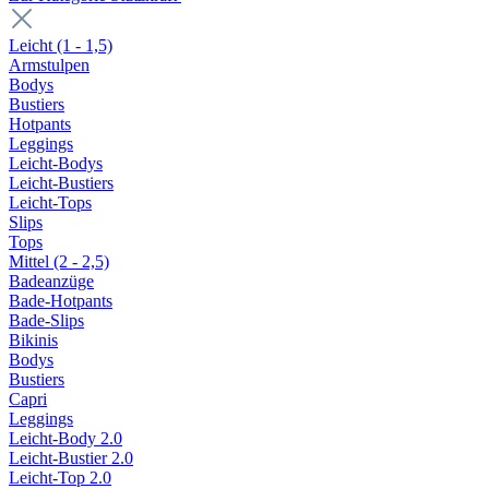
Leicht (1 - 1,5)
Armstulpen
Bodys
Bustiers
Hotpants
Leggings
Leicht-Bodys
Leicht-Bustiers
Leicht-Tops
Slips
Tops
Mittel (2 - 2,5)
Badeanzüge
Bade-Hotpants
Bade-Slips
Bikinis
Bodys
Bustiers
Capri
Leggings
Leicht-Body 2.0
Leicht-Bustier 2.0
Leicht-Top 2.0