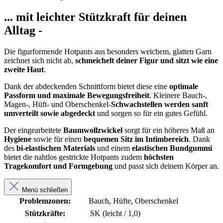
... mit leichter Stützkraft für deinen
Alltag -
Die figurformende Hotpants aus besonders weichem, glatten Garn
zeichnet sich nicht ab,
schmeichelt deiner Figur und sitzt wie eine
zweite Haut
.
Dank der abdeckenden Schnittform bietet diese eine
optimale
Passform
und maximale Bewegungsfreiheit
. Kleinere Bauch-,
Magen-, Hüft- und Oberschenkel-
Schwachstellen werden sanft
umverteilt sowie abgedeckt
und sorgen so für ein gutes Gefühl.
Der eingearbeitete
Baumwollzwickel
sorgt für ein höheres Maß an
Hygiene
sowie für einen
bequemen Sitz im Intimbereich
. Dank
des
bi-elastischen Materials
und einem
elastischen Bundgummi
bietet die nahtlos gestrickte Hotpants zudem
höchsten
Tragekomfort und Formgebung
und passt sich deinem Körper an.
Menü schließen
Problemzonen:
Bauch, Hüfte, Oberschenkel
Stützkräfte:
SK (leicht / 1,0)