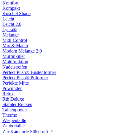
Komfort
Kompakt
Kuschel Shape
Leicht
Leicht 2.0
Lycra®
Melange
Midi-Control
Mix & Match
Modern Melange 2.0
Muffinkiller
Multifunktion
Nadelstreifen
Perfect Push® Büstenformer
Perfect Push® Poformer
Perfekte Mitte
Powunder
Retro
Rib Deluxe
Stabiler Rücken
Taillenpower
Thermo
Wespentaille
Zaubertaille
Zur Kategorie Stützkraft