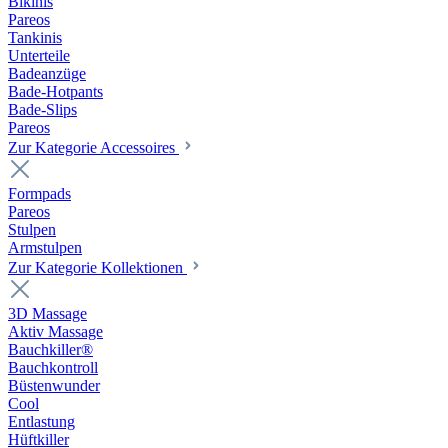
Bikinis
Pareos
Tankinis
Unterteile
Badeanzüge
Bade-Hotpants
Bade-Slips
Pareos
Zur Kategorie Accessoires
Formpads
Pareos
Stulpen
Armstulpen
Zur Kategorie Kollektionen
3D Massage
Aktiv Massage
Bauchkiller®
Bauchkontroll
Büstenwunder
Cool
Entlastung
Hüftkiller