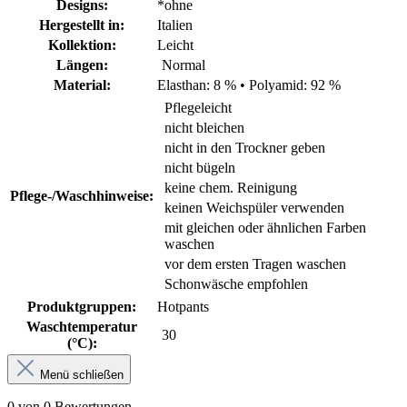
Designs:
*ohne
Hergestellt in:
Italien
Kollektion:
Leicht
Längen:
Normal
Material:
Elasthan: 8 %
•
Polyamid: 92 %
Pflegeleicht
nicht bleichen
nicht in den Trockner geben
nicht bügeln
keine chem. Reinigung
Pflege-/Waschhinweise:
keinen Weichspüler verwenden
mit gleichen oder ähnlichen Farben
waschen
vor dem ersten Tragen waschen
Schonwäsche empfohlen
Produktgruppen:
Hotpants
Waschtemperatur
30
(°C):
Menü schließen
0 von 0 Bewertungen