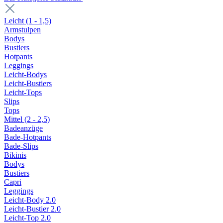
Leicht (1 - 1,5)
Armstulpen
Bodys
Bustiers
Hotpants
Leggings
Leicht-Bodys
Leicht-Bustiers
Leicht-Tops
Slips
Tops
Mittel (2 - 2,5)
Badeanzüge
Bade-Hotpants
Bade-Slips
Bikinis
Bodys
Bustiers
Capri
Leggings
Leicht-Body 2.0
Leicht-Bustier 2.0
Leicht-Top 2.0