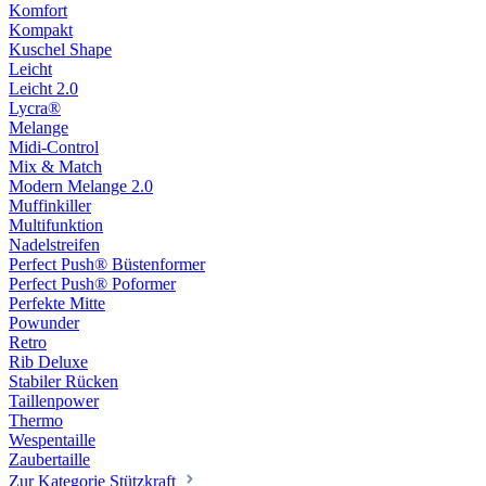
Komfort
Kompakt
Kuschel Shape
Leicht
Leicht 2.0
Lycra®
Melange
Midi-Control
Mix & Match
Modern Melange 2.0
Muffinkiller
Multifunktion
Nadelstreifen
Perfect Push® Büstenformer
Perfect Push® Poformer
Perfekte Mitte
Powunder
Retro
Rib Deluxe
Stabiler Rücken
Taillenpower
Thermo
Wespentaille
Zaubertaille
Zur Kategorie Stützkraft