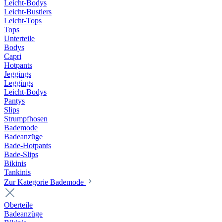
Leicht-Bodys
Leicht-Bustiers
Leicht-Tops
Tops
Unterteile
Bodys
Capri
Hotpants
Jeggings
Leggings
Leicht-Bodys
Pantys
Slips
Strumpfhosen
Bademode
Badeanzüge
Bade-Hotpants
Bade-Slips
Bikinis
Tankinis
Zur Kategorie Bademode
Oberteile
Badeanzüge