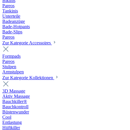
Bikinis
Pareos
Tankinis
Unterteile
Badeanzüge
Bade-Hotpants
Bade-Slips
Pareos
Zur Kategorie Accessoires
Formpads
Pareos
Stulpen
Armstulpen
Zur Kategorie Kollektionen
3D Massage
Aktiv Massage
Bauchkiller®
Bauchkontroll
Büstenwunder
Cool
Entlastung
Hüftkiller