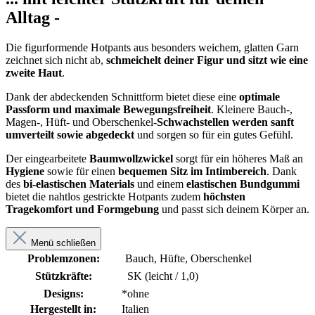
Alltag -
Die figurformende Hotpants aus besonders weichem, glatten Garn
zeichnet sich nicht ab,
schmeichelt deiner Figur und sitzt wie eine
zweite Haut
.
Dank der abdeckenden Schnittform bietet diese eine
optimale
Passform
und maximale Bewegungsfreiheit
. Kleinere Bauch-,
Magen-, Hüft- und Oberschenkel-
Schwachstellen werden sanft
umverteilt sowie abgedeckt
und sorgen so für ein gutes Gefühl.
Der eingearbeitete
Baumwollzwickel
sorgt für ein höheres Maß an
Hygiene
sowie für einen
bequemen Sitz im Intimbereich
. Dank
des
bi-elastischen Materials
und einem
elastischen Bundgummi
bietet die nahtlos gestrickte Hotpants zudem
höchsten
Tragekomfort und Formgebung
und passt sich deinem Körper an.
Menü schließen
Problemzonen:
Bauch, Hüfte, Oberschenkel
Stützkräfte:
SK (leicht / 1,0)
Designs:
*ohne
Hergestellt in:
Italien