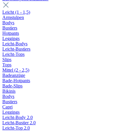
Leicht (1 - 1,5)
Armstulpen
Bodys
Bustiers
Hotpants
Leggings
Leicht-Bodys
Leicht-Bustiers
Leicht-Tops
Slips
Tops
Mittel (2 - 2,5)
Badeanzüge
Bade-Hotpants
Bade-Slips
Bikinis
Bodys
Bustiers
Capri
Leggings
Leicht-Body 2.0
Leicht-Bustier 2.0
Leicht-Top 2.0