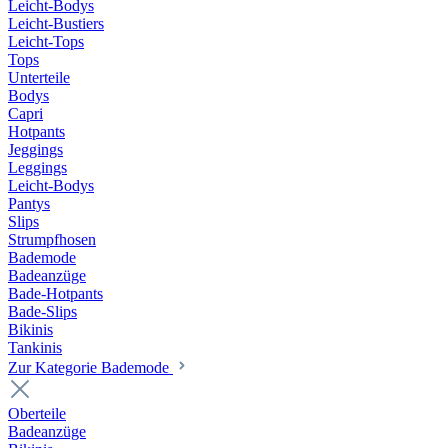
Leicht-Bodys
Leicht-Bustiers
Leicht-Tops
Tops
Unterteile
Bodys
Capri
Hotpants
Jeggings
Leggings
Leicht-Bodys
Pantys
Slips
Strumpfhosen
Bademode
Badeanzüge
Bade-Hotpants
Bade-Slips
Bikinis
Tankinis
Zur Kategorie Bademode
Oberteile
Badeanzüge