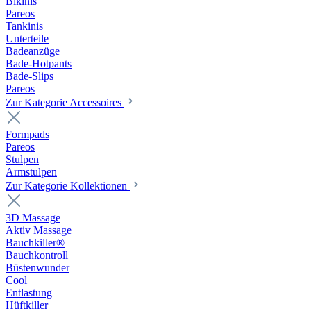
Bikinis
Pareos
Tankinis
Unterteile
Badeanzüge
Bade-Hotpants
Bade-Slips
Pareos
Zur Kategorie Accessoires
Formpads
Pareos
Stulpen
Armstulpen
Zur Kategorie Kollektionen
3D Massage
Aktiv Massage
Bauchkiller®
Bauchkontroll
Büstenwunder
Cool
Entlastung
Hüftkiller