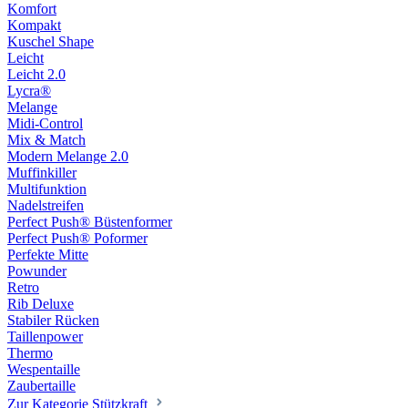
Komfort
Kompakt
Kuschel Shape
Leicht
Leicht 2.0
Lycra®
Melange
Midi-Control
Mix & Match
Modern Melange 2.0
Muffinkiller
Multifunktion
Nadelstreifen
Perfect Push® Büstenformer
Perfect Push® Poformer
Perfekte Mitte
Powunder
Retro
Rib Deluxe
Stabiler Rücken
Taillenpower
Thermo
Wespentaille
Zaubertaille
Zur Kategorie Stützkraft