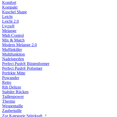
Komfort
Kompakt
Kuschel Shape
Leicht
Leicht 2.0
Lycra®
Melange
Midi-Control
Mix & Match
Modern Melange 2.0
Muffinkiller
Multifunktion
Nadelstreifen
Perfect Push® Büstenformer
Perfect Push® Poformer
Perfekte Mitte
Powunder
Retro
Rib Deluxe
Stabiler Rücken
Taillenpower
Thermo
Wespentaille
Zaubertaille
Zur Kategorie Stützkraft