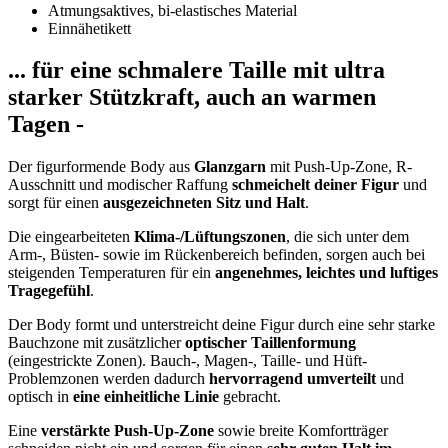
Atmungsaktives, bi-elastisches Material
Einnähetikett
... für eine schmalere Taille mit ultra
starker Stützkraft, auch an warmen
Tagen -
Der figurformende Body aus
Glanzgarn
mit Push-Up-Zone, R-
Ausschnitt und modischer Raffung
schmeichelt deiner Figur
und
sorgt für einen
ausgezeichneten Sitz und Halt
.
Die eingearbeiteten
Klima-/Lüftungszonen
, die sich unter dem
Arm-, Büsten- sowie im Rückenbereich befinden, sorgen auch bei
steigenden Temperaturen für ein
angenehmes, leichtes und luftiges
Tragegefühl
.
Der Body formt und unterstreicht deine Figur durch eine sehr starke
Bauchzone mit zusätzlicher
optischer Taillenformung
(eingestrickte Zonen). Bauch-, Magen-, Taille- und Hüft-
Problemzonen werden dadurch
hervorragend umverteilt
und
optisch in
eine einheitliche Linie
gebracht.
Eine
verstärkte Push-Up-Zone
sowie breite Komfortträger