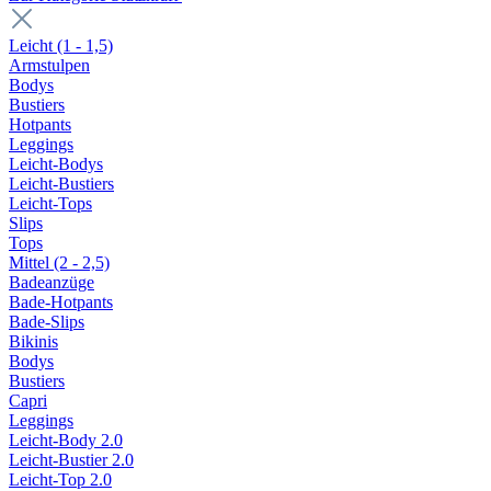
Leicht (1 - 1,5)
Armstulpen
Bodys
Bustiers
Hotpants
Leggings
Leicht-Bodys
Leicht-Bustiers
Leicht-Tops
Slips
Tops
Mittel (2 - 2,5)
Badeanzüge
Bade-Hotpants
Bade-Slips
Bikinis
Bodys
Bustiers
Capri
Leggings
Leicht-Body 2.0
Leicht-Bustier 2.0
Leicht-Top 2.0