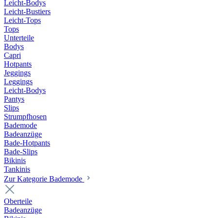
Leicht-Bodys
Leicht-Bustiers
Leicht-Tops
Tops
Unterteile
Bodys
Capri
Hotpants
Jeggings
Leggings
Leicht-Bodys
Pantys
Slips
Strumpfhosen
Bademode
Badeanzüge
Bade-Hotpants
Bade-Slips
Bikinis
Tankinis
Zur Kategorie Bademode
Oberteile
Badeanzüge