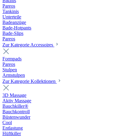
Bikinis
Pareos
Tankinis
Unterteile
Badeanzüge
Bade-Hotpants
Bade-Slips
Pareos
Zur Kategorie Accessoires
Formpads
Pareos
Stulpen
Armstulpen
Zur Kategorie Kollektionen
3D Massage
Aktiv Massage
Bauchkiller®
Bauchkontroll
Büstenwunder
Cool
Entlastung
Hüftkiller