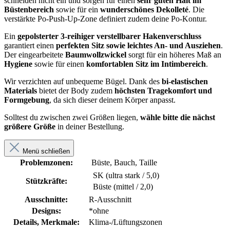
schneiden nicht ein und sorgen für einen
sehr guten Halt im
Büstenbereich
sowie für ein
wunderschönes Dekolleté
. Die
verstärkte Po-Push-Up-Zone definiert zudem deine Po-Kontur.
Ein
gepolsterter 3-reihiger verstellbarer Hakenverschluss
garantiert einen
perfekten Sitz sowie leichtes An- und Ausziehen
.
Der eingearbeitete
Baumwollzwickel
sorgt für ein höheres Maß an
Hygiene
sowie für einen
komfortablen Sitz im Intimbereich
.
Wir verzichten auf unbequeme Bügel. Dank des
bi-elastischen
Materials
bietet der Body zudem
höchsten Tragekomfort und
Formgebung
, da sich dieser deinem Körper anpasst.
Solltest du zwischen zwei Größen liegen,
wähle bitte die nächst
größere Größe
in deiner Bestellung.
Menü schließen
Problemzonen:
Büste, Bauch, Taille
SK (ultra stark / 5,0)
Stützkräfte:
Büste (mittel / 2,0)
Ausschnitte:
R-Ausschnitt
Designs:
*ohne
Details, Merkmale:
Klima-/Lüftungszonen