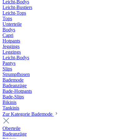
Leicht-Bodys
Leicht-Bustiers
Leicht-Tops
Tops
Unterteile
Bodys
Capri
Hotpants
Jeggings
Leggings
Leicht-Bodys
Pantys
Slips
Strumpfhosen
Bademode
Badeanzüge
Bade-Hotpants
Bade-Slips
Bikinis
Tankinis
Zur Kategorie Bademode
Oberteile
Badeanzüge