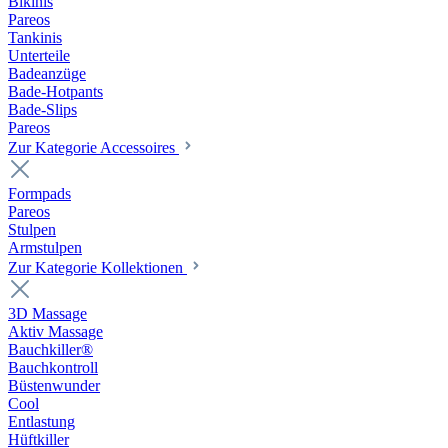
Bikinis
Pareos
Tankinis
Unterteile
Badeanzüge
Bade-Hotpants
Bade-Slips
Pareos
Zur Kategorie Accessoires
Formpads
Pareos
Stulpen
Armstulpen
Zur Kategorie Kollektionen
3D Massage
Aktiv Massage
Bauchkiller®
Bauchkontroll
Büstenwunder
Cool
Entlastung
Hüftkiller