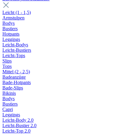
Leicht (1 - 1,5)
Armstulpen
Bodys
Bustiers
Hotpants
Leggings
Leicht-Bodys
Leicht-Bustiers
Leicht-Tops
Slips
Tops
Mittel (2 - 2,5)
Badeanzüge
Bade-Hotpants
Bade-Slips
Bikinis
Bodys
Bustiers
Capri
Leggings
Leicht-Body 2.0
Leicht-Bustier 2.0
Leicht-Top 2.0