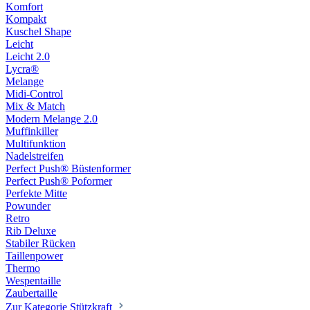
Komfort
Kompakt
Kuschel Shape
Leicht
Leicht 2.0
Lycra®
Melange
Midi-Control
Mix & Match
Modern Melange 2.0
Muffinkiller
Multifunktion
Nadelstreifen
Perfect Push® Büstenformer
Perfect Push® Poformer
Perfekte Mitte
Powunder
Retro
Rib Deluxe
Stabiler Rücken
Taillenpower
Thermo
Wespentaille
Zaubertaille
Zur Kategorie Stützkraft