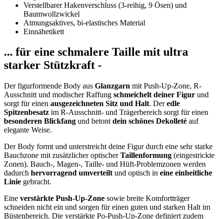
Verstellbarer Hakenverschluss (3-reihig, 9 Ösen) und
Baumwollzwickel
Atmungsaktives, bi-elastisches Material
Einnähetikett
... für eine schmalere Taille mit ultra
starker Stützkraft -
Der figurformende Body aus
Glanzgarn
mit Push-Up-Zone, R-
Ausschnitt und modischer Raffung
schmeichelt deiner Figur
und
sorgt für einen
ausgezeichneten Sitz und Halt
. Der
edle
Spitzenbesatz
im R-Ausschnitt- und Trägerbereich sorgt für einen
besonderen Blickfang
und betont
dein schönes Dekolleté
auf
elegante Weise.
Der Body formt und unterstreicht deine Figur durch eine sehr starke
Bauchzone mit zusätzlicher optischer
Taillenformung
(eingestrickte
Zonen). Bauch-, Magen-, Taille- und Hüft-Problemzonen werden
dadurch
hervorragend umverteilt
und optisch in
eine einheitliche
Linie
gebracht.
Eine
verstärkte Push-Up-Zone
sowie breite Komfortträger
schneiden nicht ein und sorgen für einen guten und starken Halt im
Büstenbereich. Die verstärkte Po-Push-Up-Zone definiert zudem