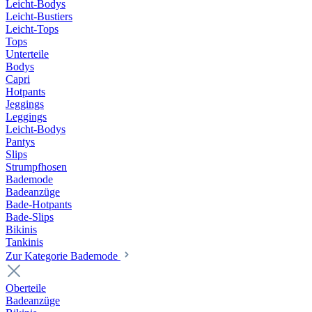
Leicht-Bodys
Leicht-Bustiers
Leicht-Tops
Tops
Unterteile
Bodys
Capri
Hotpants
Jeggings
Leggings
Leicht-Bodys
Pantys
Slips
Strumpfhosen
Bademode
Badeanzüge
Bade-Hotpants
Bade-Slips
Bikinis
Tankinis
Zur Kategorie Bademode
Oberteile
Badeanzüge