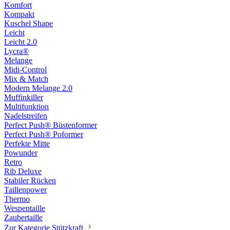
Komfort
Kompakt
Kuschel Shape
Leicht
Leicht 2.0
Lycra®
Melange
Midi-Control
Mix & Match
Modern Melange 2.0
Muffinkiller
Multifunktion
Nadelstreifen
Perfect Push® Büstenformer
Perfect Push® Poformer
Perfekte Mitte
Powunder
Retro
Rib Deluxe
Stabiler Rücken
Taillenpower
Thermo
Wespentaille
Zaubertaille
Zur Kategorie Stützkraft