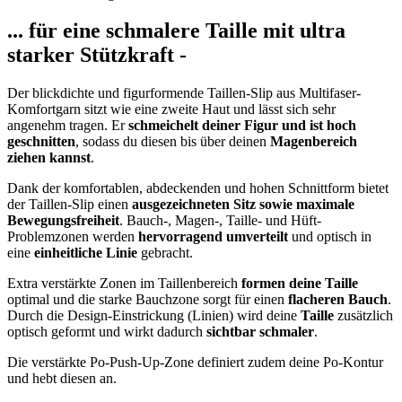
... für eine schmalere Taille mit ultra
starker Stützkraft -
Der blickdichte und figurformende Taillen-Slip aus Multifaser-
Komfortgarn sitzt wie eine zweite Haut und lässt sich sehr
angenehm tragen. Er
schmeichelt deiner Figur und ist hoch
geschnitten
, sodass du diesen bis über deinen
Magenbereich
ziehen kannst
.
Dank der komfortablen, abdeckenden und hohen Schnittform bietet
der Taillen-Slip einen
ausgezeichneten Sitz sowie maximale
Bewegungsfreiheit
. Bauch-, Magen-, Taille- und Hüft-
Problemzonen werden
hervorragend umverteilt
und optisch in
eine
einheitliche Linie
gebracht.
Extra verstärkte Zonen im Taillenbereich
formen deine Taille
optimal und die starke Bauchzone sorgt für einen
flacheren Bauch
.
Durch die Design-Einstrickung (Linien) wird deine
Taille
zusätzlich
optisch geformt und wirkt dadurch
sichtbar schmaler
.
Die verstärkte Po-Push-Up-Zone definiert zudem deine Po-Kontur
und hebt diesen an.