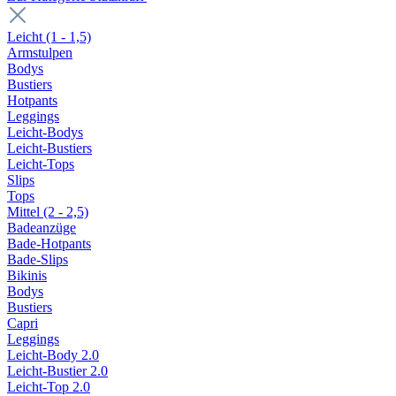
Leicht (1 - 1,5)
Armstulpen
Bodys
Bustiers
Hotpants
Leggings
Leicht-Bodys
Leicht-Bustiers
Leicht-Tops
Slips
Tops
Mittel (2 - 2,5)
Badeanzüge
Bade-Hotpants
Bade-Slips
Bikinis
Bodys
Bustiers
Capri
Leggings
Leicht-Body 2.0
Leicht-Bustier 2.0
Leicht-Top 2.0