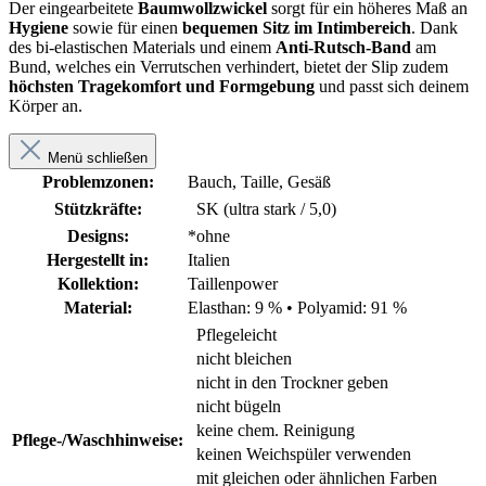
Der eingearbeitete
Baumwollzwickel
sorgt für ein höheres Maß an
Hygiene
sowie für einen
bequemen Sitz im Intimbereich
. Dank
des bi-elastischen Materials und einem
Anti-Rutsch-Band
am
Bund, welches ein Verrutschen verhindert, bietet der Slip zudem
höchsten Tragekomfort und Formgebung
und passt sich deinem
Körper an.
Menü schließen
Problemzonen:
Bauch, Taille, Gesäß
Stützkräfte:
SK (ultra stark / 5,0)
Designs:
*ohne
Hergestellt in:
Italien
Kollektion:
Taillenpower
Material:
Elasthan: 9 %
•
Polyamid: 91 %
Pflegeleicht
nicht bleichen
nicht in den Trockner geben
nicht bügeln
keine chem. Reinigung
Pflege-/Waschhinweise:
keinen Weichspüler verwenden
mit gleichen oder ähnlichen Farben