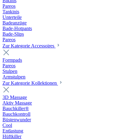
Bikinis
Pareos
Tankinis
Unterteile
Badeanzüge
Bade-Hotpants
Bade-Slips
Pareos
Zur Kategorie Accessoires
Formpads
Pareos
Stulpen
Armstulpen
Zur Kategorie Kollektionen
3D Massage
Aktiv Massage
Bauchkiller®
Bauchkontroll
Büstenwunder
Cool
Entlastung
Hüftkiller