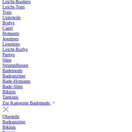
Leicht-Bustiers
Leicht-Tops
Tops
Unterteile
Bodys
Capri
Hotpants
Jeggings
Leggings
Leicht-Bodys
Pantys
Slips
Strumpfhosen
Bademode
Badeanzüge
Bade-Hotpants
Bade-Slips
Bikinis
Tankinis
Zur Kategorie Bademode
Oberteile
Badeanzüge
Bikinis