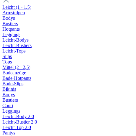
Leicht (1 - 1,5)
Armstulpen
Bodys
Bustiers
Hotpants
Leggings
Leicht-Bodys
Leicht-Bustiers
Leicht-Tops
Slips
Tops
Mittel (2 - 2,5)
Badeanzüge
Bade-Hotpants
Bade-Slips
Bikinis
Bodys
Bustiers
Capri
Leggings
Leicht-Body 2.0
Leicht-Bustier 2.0
Leicht-Top 2.0
Pantys