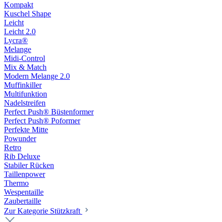
Kompakt
Kuschel Shape
Leicht
Leicht 2.0
Lycra®
Melange
Midi-Control
Mix & Match
Modern Melange 2.0
Muffinkiller
Multifunktion
Nadelstreifen
Perfect Push® Büstenformer
Perfect Push® Poformer
Perfekte Mitte
Powunder
Retro
Rib Deluxe
Stabiler Rücken
Taillenpower
Thermo
Wespentaille
Zaubertaille
Zur Kategorie Stützkraft