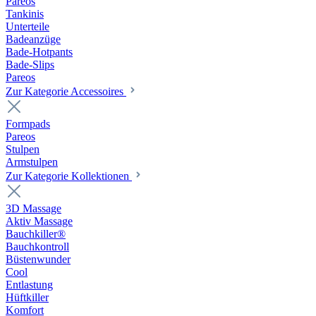
Pareos
Tankinis
Unterteile
Badeanzüge
Bade-Hotpants
Bade-Slips
Pareos
Zur Kategorie Accessoires
Formpads
Pareos
Stulpen
Armstulpen
Zur Kategorie Kollektionen
3D Massage
Aktiv Massage
Bauchkiller®
Bauchkontroll
Büstenwunder
Cool
Entlastung
Hüftkiller
Komfort