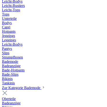
Leicht-Bodys
Leicht-Bustiers
Leicht-Tops
Tops
Unterteile
Bodys
Capri
Hotpants
Jeggings
Leggings
Leicht-Bodys
Pantys
Slips
Strumpfhosen
Bademode
Badeanzüge
Bade-Hotpants
Bade-Slips
Bikinis
Tankinis
Zur Kategorie Bademode
Oberteile
Badeanzüge