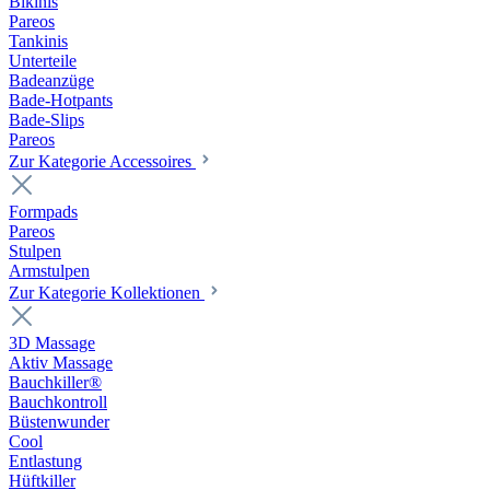
Bikinis
Pareos
Tankinis
Unterteile
Badeanzüge
Bade-Hotpants
Bade-Slips
Pareos
Zur Kategorie Accessoires
Formpads
Pareos
Stulpen
Armstulpen
Zur Kategorie Kollektionen
3D Massage
Aktiv Massage
Bauchkiller®
Bauchkontroll
Büstenwunder
Cool
Entlastung
Hüftkiller