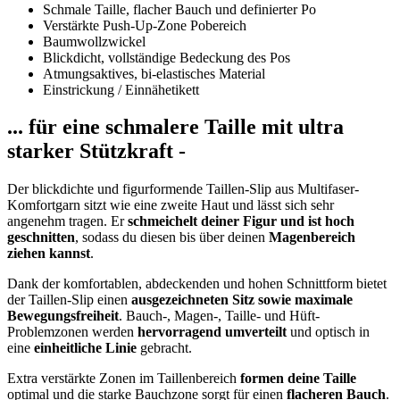
Schmale Taille, flacher Bauch und definierter Po
Verstärkte Push-Up-Zone Pobereich
Baumwollzwickel
Blickdicht, vollständige Bedeckung des Pos
Atmungsaktives, bi-elastisches Material
Einstrickung / Einnähetikett
... für eine schmalere Taille mit ultra
starker Stützkraft -
Der blickdichte und figurformende Taillen-Slip aus Multifaser-
Komfortgarn sitzt wie eine zweite Haut und lässt sich sehr
angenehm tragen. Er
schmeichelt deiner Figur und ist hoch
geschnitten
, sodass du diesen bis über deinen
Magenbereich
ziehen kannst
.
Dank der komfortablen, abdeckenden und hohen Schnittform bietet
der Taillen-Slip einen
ausgezeichneten Sitz sowie maximale
Bewegungsfreiheit
. Bauch-, Magen-, Taille- und Hüft-
Problemzonen werden
hervorragend umverteilt
und optisch in
eine
einheitliche Linie
gebracht.
Extra verstärkte Zonen im Taillenbereich
formen deine Taille
optimal und die starke Bauchzone sorgt für einen
flacheren Bauch
.