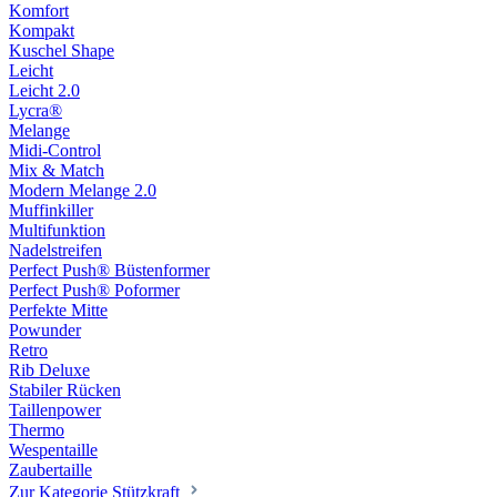
Komfort
Kompakt
Kuschel Shape
Leicht
Leicht 2.0
Lycra®
Melange
Midi-Control
Mix & Match
Modern Melange 2.0
Muffinkiller
Multifunktion
Nadelstreifen
Perfect Push® Büstenformer
Perfect Push® Poformer
Perfekte Mitte
Powunder
Retro
Rib Deluxe
Stabiler Rücken
Taillenpower
Thermo
Wespentaille
Zaubertaille
Zur Kategorie Stützkraft