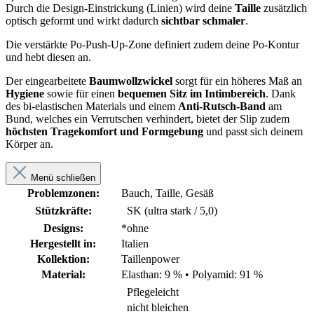
Durch die Design-Einstrickung (Linien) wird deine
Taille
zusätzlich
optisch geformt und wirkt dadurch
sichtbar schmaler
.
Die verstärkte Po-Push-Up-Zone definiert zudem deine Po-Kontur
und hebt diesen an.
Der eingearbeitete
Baumwollzwickel
sorgt für ein höheres Maß an
Hygiene
sowie für einen
bequemen Sitz im Intimbereich
. Dank
des bi-elastischen Materials und einem
Anti-Rutsch-Band
am
Bund, welches ein Verrutschen verhindert, bietet der Slip zudem
höchsten Tragekomfort und Formgebung
und passt sich deinem
Körper an.
Menü schließen
Problemzonen:
Bauch, Taille, Gesäß
Stützkräfte:
SK (ultra stark / 5,0)
Designs:
*ohne
Hergestellt in:
Italien
Kollektion:
Taillenpower
Material:
Elasthan: 9 %
•
Polyamid: 91 %
Pflegeleicht
nicht bleichen