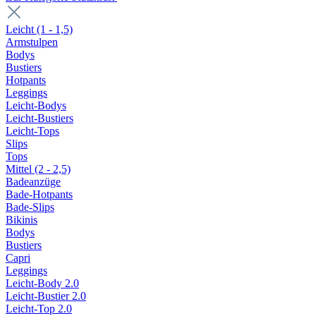
Leicht (1 - 1,5)
Armstulpen
Bodys
Bustiers
Hotpants
Leggings
Leicht-Bodys
Leicht-Bustiers
Leicht-Tops
Slips
Tops
Mittel (2 - 2,5)
Badeanzüge
Bade-Hotpants
Bade-Slips
Bikinis
Bodys
Bustiers
Capri
Leggings
Leicht-Body 2.0
Leicht-Bustier 2.0
Leicht-Top 2.0