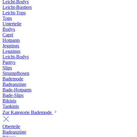
Leicht-Bodys
Leicht-Bustiers
Leicht-Tops
Tops
Unterteile
Bodys
Capri
Hotpants
Jeggings
Leggings
Leicht-Bodys
Pantys
Slips
Strumpfhosen
Bademode
Badeanzüge
Bade-Hotpants
Bade-Slips
Bikinis
Tankinis
Zur Kategorie Bademode
Oberteile
Badeanzüge