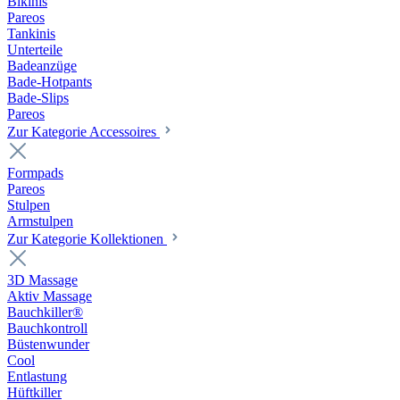
Bikinis
Pareos
Tankinis
Unterteile
Badeanzüge
Bade-Hotpants
Bade-Slips
Pareos
Zur Kategorie Accessoires
Formpads
Pareos
Stulpen
Armstulpen
Zur Kategorie Kollektionen
3D Massage
Aktiv Massage
Bauchkiller®
Bauchkontroll
Büstenwunder
Cool
Entlastung
Hüftkiller