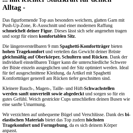
Alltag -
Das figurformende Top aus besonders weichem, glatten Garn mit
Push-Up-Zone, R-Ausschnitt und einer modernen Raffung
schmeichelt deiner Figur
. Dieses lässt sich sehr angenehm tragen
und sorgt für einen
komfortablen Sitz
.
Die längenverstellbaren 9 mm
Spaghetti-Komfortträger
bieten
hohen Tragekomfort
und verteilen das Gewicht deiner Brüste
gleichmäßig auf Oberkörper, Schultern und Rücken
. Dank der
individuell einstellbaren Träger kann die unterschiedliche Schwere
der Büste einzeln ausgeglichen und der Sitz optimiert werden. Ideal
für tief ausgeschnittene Kleidung, da Artikel mit Spaghetti
Komfortträger generell am Rücken tiefer geschnitten sind.
Kleinere Bauch-, Magen-, Taille- und Hüft-
Schwachstellen
werden sanft umverteilt sowie abgedeckt
und sorgen so für ein
gutes Gefühl. Weich gestrickte Cups umschließen deinen Busen wie
eine sanfte Umarmung.
Wir verzichten auf unbequeme Bügel und Verschlüsse. Dank des
bi-
elastischen Materials
bietet das Top zudem
höchsten
Tragekomfort und Formgebung
, da es sich deinem Körper
anpasst.