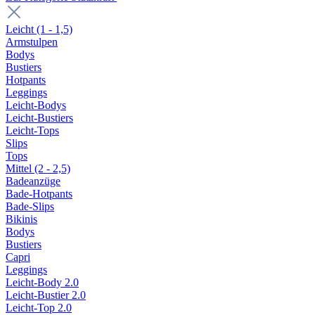
Leicht (1 - 1,5)
Armstulpen
Bodys
Bustiers
Hotpants
Leggings
Leicht-Bodys
Leicht-Bustiers
Leicht-Tops
Slips
Tops
Mittel (2 - 2,5)
Badeanzüge
Bade-Hotpants
Bade-Slips
Bikinis
Bodys
Bustiers
Capri
Leggings
Leicht-Body 2.0
Leicht-Bustier 2.0
Leicht-Top 2.0