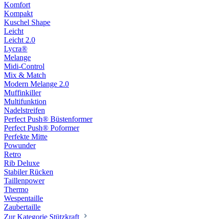
Komfort
Kompakt
Kuschel Shape
Leicht
Leicht 2.0
Lycra®
Melange
Midi-Control
Mix & Match
Modern Melange 2.0
Muffinkiller
Multifunktion
Nadelstreifen
Perfect Push® Büstenformer
Perfect Push® Poformer
Perfekte Mitte
Powunder
Retro
Rib Deluxe
Stabiler Rücken
Taillenpower
Thermo
Wespentaille
Zaubertaille
Zur Kategorie Stützkraft