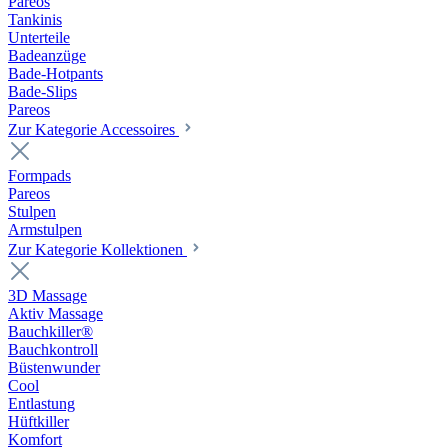
Pareos
Tankinis
Unterteile
Badeanzüge
Bade-Hotpants
Bade-Slips
Pareos
Zur Kategorie Accessoires
Formpads
Pareos
Stulpen
Armstulpen
Zur Kategorie Kollektionen
3D Massage
Aktiv Massage
Bauchkiller®
Bauchkontroll
Büstenwunder
Cool
Entlastung
Hüftkiller
Komfort