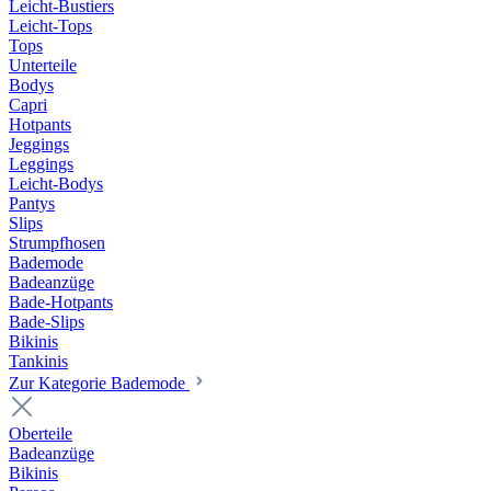
Leicht-Bustiers
Leicht-Tops
Tops
Unterteile
Bodys
Capri
Hotpants
Jeggings
Leggings
Leicht-Bodys
Pantys
Slips
Strumpfhosen
Bademode
Badeanzüge
Bade-Hotpants
Bade-Slips
Bikinis
Tankinis
Zur Kategorie Bademode
Oberteile
Badeanzüge
Bikinis