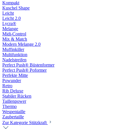
Kompakt
Kuschel Shape
Leicht
Leicht 2.0
Lycra®
Melange
Midi-Control
Mix & Match
Modern Melange 2.0
Muffinkiller
Multifunktion
Nadelstreifen
Perfect Push® Büstenformer
Perfect Push® Poformer
Perfekte Mitte
Powunder
Retro
Rib Deluxe
Stabiler Rücken
Taillenpower
Thermo
Wespentaille
Zaubertaille
Zur Kategorie Stützkraft