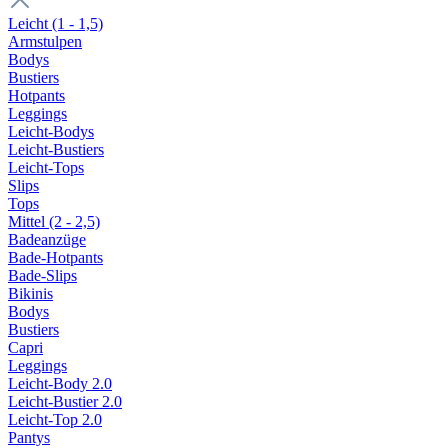
Leicht (1 - 1,5)
Armstulpen
Bodys
Bustiers
Hotpants
Leggings
Leicht-Bodys
Leicht-Bustiers
Leicht-Tops
Slips
Tops
Mittel (2 - 2,5)
Badeanzüge
Bade-Hotpants
Bade-Slips
Bikinis
Bodys
Bustiers
Capri
Leggings
Leicht-Body 2.0
Leicht-Bustier 2.0
Leicht-Top 2.0
Pantys