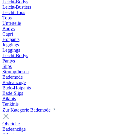
Leicht-Bodys
Leicht-Bustiers
Leicht-Tops
Tops
Unterteile
Bodys
Capri
Hotpants
Jeggings
Leggings
Leicht-Bodys
Pantys
Slips
Strumpfhosen
Bademode
Badeanzüge
Bade-Hotpants
Bade-Slips
Bikinis
Tankinis
Zur Kategorie Bademode
Oberteile
Badeanzüge