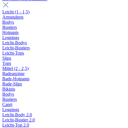
Leicht (1 - 1,5)
Armstulpen
Bodys
Bustiers
Hotpants
Leggings
Leicht-Bodys
Leicht-Bustiers
Leicht-Tops
Slips
Tops
Mittel (2 - 2,5)
Badeanzüge
Bade-Hotpants
Bade-Slips
Bikinis
Bodys
Bustiers
Capri
Leggings
Leicht-Body 2.0
Leicht-Bustier 2.0
Leicht-Top 2.0