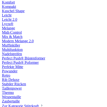
Komfort
Kompakt
Kuschel Shape
Leicht
Leicht 2.0
Lycra®
Melange
Midi-Control
Mix & Match
Modern Melange 2.0
Muffinkiller
Multifunktion
Nadelstreifen
Perfect Push® Büstenformer
Perfect Push® Poformer
Perfekte Mitte
Powunder
Retro
Rib Deluxe
Stabiler Rücken
Taillenpower
Thermo
Wespentaille
Zaubertaille
Zur Kategorie Stützkraft