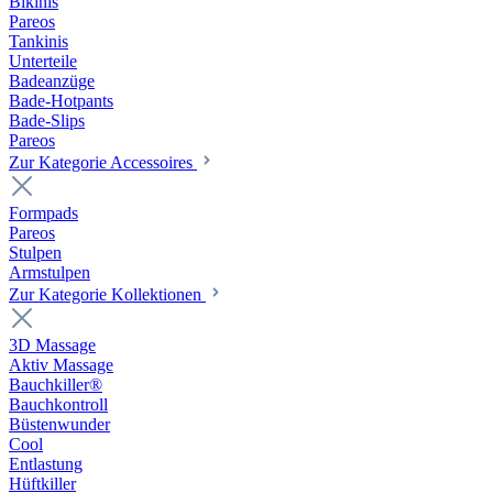
Bikinis
Pareos
Tankinis
Unterteile
Badeanzüge
Bade-Hotpants
Bade-Slips
Pareos
Zur Kategorie Accessoires
Formpads
Pareos
Stulpen
Armstulpen
Zur Kategorie Kollektionen
3D Massage
Aktiv Massage
Bauchkiller®
Bauchkontroll
Büstenwunder
Cool
Entlastung
Hüftkiller