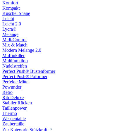
Komfort
Kompakt
Kuschel Shape
Leicht
Leicht 2.0
Lycra®
Melange
Midi-Control
Mix & Match
Modern Melange 2.0
Muffinkiller
Multifunktion
Nadelstreifen
Perfect Push® Büstenformer
Perfect Push® Poformer
Perfekte Mitte
Powunder
Retro
Rib Deluxe
Stabiler Rücken
Taillenpower
Thermo
Wespentaille
Zaubertaille
Zur Kategorie Stützkraft