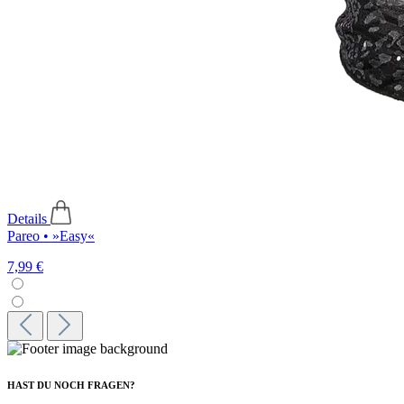
Details
Pareo • »Easy«
7,99 €
HAST DU NOCH FRAGEN?