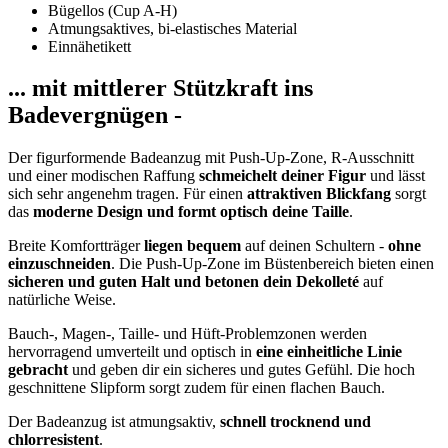
Bügellos (Cup A-H)
Atmungsaktives, bi-elastisches Material
Einnähetikett
... mit mittlerer Stützkraft ins
Badevergnügen -
Der figurformende Badeanzug mit Push-Up-Zone, R-Ausschnitt
und einer modischen Raffung
schmeichelt deiner Figur
und lässt
sich sehr angenehm tragen. Für einen
attraktiven Blickfang
sorgt
das
moderne Design und formt optisch deine Taille
.
Breite Komfortträger
liegen bequem
auf deinen Schultern -
ohne
einzuschneiden
. Die Push-Up-Zone im Büstenbereich bieten einen
sicheren und guten Halt und betonen dein Dekolleté
auf
natürliche Weise.
Bauch-, Magen-, Taille- und Hüft-Problemzonen werden
hervorragend umverteilt und optisch in
eine einheitliche Linie
gebracht
und geben dir ein sicheres und gutes Gefühl. Die hoch
geschnittene Slipform sorgt zudem für einen flachen Bauch.
Der Badeanzug ist atmungsaktiv,
schnell trocknend und
chlorresistent
.