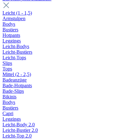
Leicht (1 - 1,5)
Armstulpen
Bodys
Bustiers
Hotpants
Leggings
Leicht-Bodys
Leicht-Bustiers
Leicht-Tops
Slips
Tops
Mittel (2 - 2,5)
Badeanzüge
Bade-Hotpants
Bade-Slips
Bikinis
Bodys
Bustiers
Capri
Leggings
Leicht-Body 2.0
Leicht-Bustier 2.0
Leicht-Top 2.0