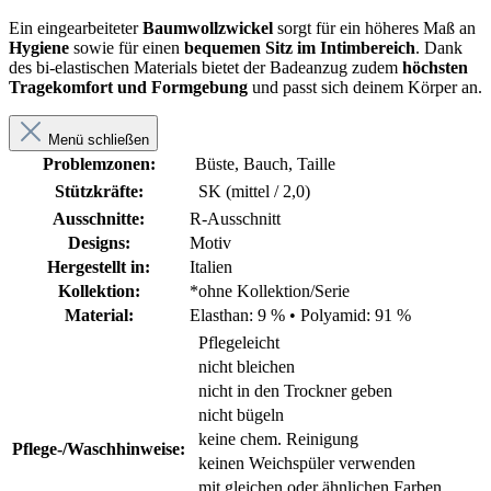
Ein eingearbeiteter
Baumwollzwickel
sorgt für ein höheres Maß an
Hygiene
sowie für einen
bequemen Sitz im Intimbereich
. Dank
des bi-elastischen Materials bietet der Badeanzug zudem
höchsten
Tragekomfort und Formgebung
und passt sich deinem Körper an.
Menü schließen
Problemzonen:
Büste, Bauch, Taille
Stützkräfte:
SK (mittel / 2,0)
Ausschnitte:
R-Ausschnitt
Designs:
Motiv
Hergestellt in:
Italien
Kollektion:
*ohne Kollektion/Serie
Material:
Elasthan: 9 %
•
Polyamid: 91 %
Pflegeleicht
nicht bleichen
nicht in den Trockner geben
nicht bügeln
keine chem. Reinigung
Pflege-/Waschhinweise:
keinen Weichspüler verwenden
mit gleichen oder ähnlichen Farben