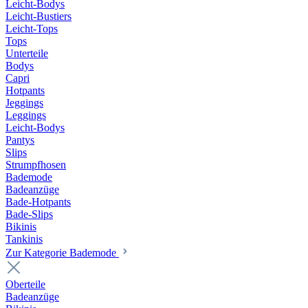
Leicht-Bodys
Leicht-Bustiers
Leicht-Tops
Tops
Unterteile
Bodys
Capri
Hotpants
Jeggings
Leggings
Leicht-Bodys
Pantys
Slips
Strumpfhosen
Bademode
Badeanzüge
Bade-Hotpants
Bade-Slips
Bikinis
Tankinis
Zur Kategorie Bademode
Oberteile
Badeanzüge