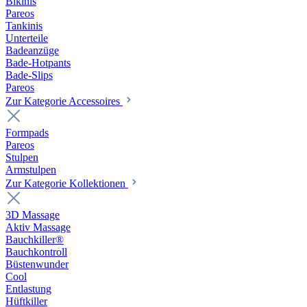
Bikinis
Pareos
Tankinis
Unterteile
Badeanzüge
Bade-Hotpants
Bade-Slips
Pareos
Zur Kategorie Accessoires
Formpads
Pareos
Stulpen
Armstulpen
Zur Kategorie Kollektionen
3D Massage
Aktiv Massage
Bauchkiller®
Bauchkontroll
Büstenwunder
Cool
Entlastung
Hüftkiller