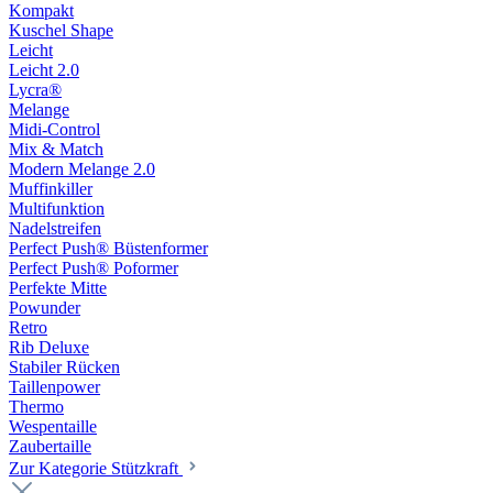
Kompakt
Kuschel Shape
Leicht
Leicht 2.0
Lycra®
Melange
Midi-Control
Mix & Match
Modern Melange 2.0
Muffinkiller
Multifunktion
Nadelstreifen
Perfect Push® Büstenformer
Perfect Push® Poformer
Perfekte Mitte
Powunder
Retro
Rib Deluxe
Stabiler Rücken
Taillenpower
Thermo
Wespentaille
Zaubertaille
Zur Kategorie Stützkraft