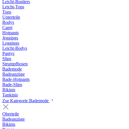
Leicht-Bustiers
Leicht-Tops
Tops
Unterteile
Bodys
Capri
Hotpants
Jeggings
Leggings
Leicht-Bodys
Pantys
Slips
Strumpfhosen
Bademode
Badeanzüge
Bade-Hotpants
Bade-Slips
Bikinis
Tankinis
Zur Kategorie Bademode
Oberteile
Badeanzüge
Bikinis