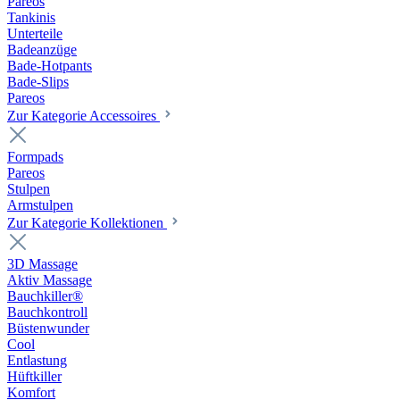
Pareos
Tankinis
Unterteile
Badeanzüge
Bade-Hotpants
Bade-Slips
Pareos
Zur Kategorie Accessoires
Formpads
Pareos
Stulpen
Armstulpen
Zur Kategorie Kollektionen
3D Massage
Aktiv Massage
Bauchkiller®
Bauchkontroll
Büstenwunder
Cool
Entlastung
Hüftkiller
Komfort