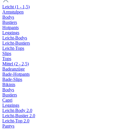
Leicht (1 - 1,5)
Armstulpen
Bodys
Bustiers
Hotpants
Leggings
Leicht-Bodys
Leicht-Bustiers
Leicht-Tops
Slips
Tops
Mittel (2 - 2,5)
Badeanzüge
Bade-Hotpants
Bade-Slips
Bikinis
Bodys
Bustiers
Capri
Leggings
Leicht-Body 2.0
Leicht-Bustier 2.0
Leicht-Top 2.0
Pantys