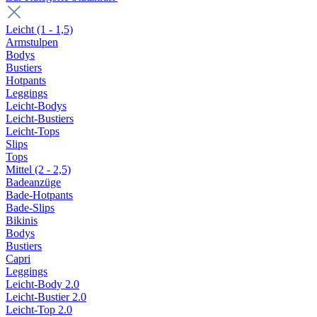
Leicht (1 - 1,5)
Armstulpen
Bodys
Bustiers
Hotpants
Leggings
Leicht-Bodys
Leicht-Bustiers
Leicht-Tops
Slips
Tops
Mittel (2 - 2,5)
Badeanzüge
Bade-Hotpants
Bade-Slips
Bikinis
Bodys
Bustiers
Capri
Leggings
Leicht-Body 2.0
Leicht-Bustier 2.0
Leicht-Top 2.0