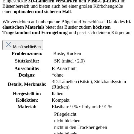
Eingestrickte
3D-Lamellen verstärken den Push-Up-Effekt
im
Büstenbereich und bieten auch bei einer großen Körbchengröße
einen
optimalen und sicheren Halt
.
Wir verzichten auf unbequeme Bügel und Verschlüsse. Dank des
bi-
elastischen Materials
bietet das Bustier zudem
höchsten
Tragekomfort und Formgebung
und passt sich deinem Körper an.
Menü schließen
Problemzonen:
Büste, Rücken
Stützkräfte:
SK (mittel / 2,0)
Ausschnitte:
R-Ausschnitt
Designs:
*ohne
3D-Lamellen (Büste), Stützbandsystem
Details, Merkmale:
(Rücken)
Hergestellt in:
Italien
Kollektion:
Kompakt
Material:
Elasthan: 9 %
•
Polyamid: 91 %
Pflegeleicht
nicht bleichen
nicht in den Trockner geben
nicht bügeln