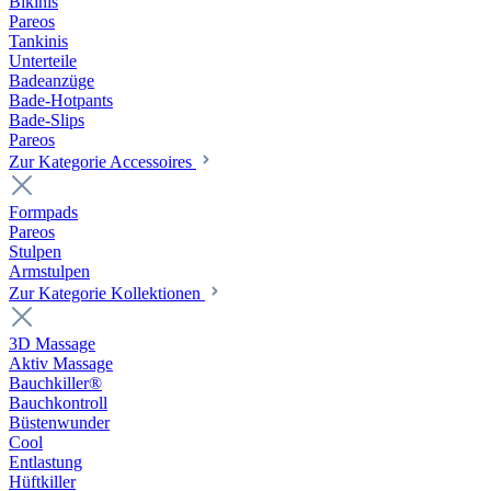
Bikinis
Pareos
Tankinis
Unterteile
Badeanzüge
Bade-Hotpants
Bade-Slips
Pareos
Zur Kategorie Accessoires
Formpads
Pareos
Stulpen
Armstulpen
Zur Kategorie Kollektionen
3D Massage
Aktiv Massage
Bauchkiller®
Bauchkontroll
Büstenwunder
Cool
Entlastung
Hüftkiller