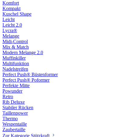
Komfort
Kompakt
Kuschel Shape
Leicht
Leicht 2.0
Lycra®
Melange
Midi-Control
Mix & Match
Modern Melange 2.0
Muffinkiller
Multifunktion
Nadelstreifen
Perfect Push® Büstenformer
Perfect Push® Poformer
Perfekte Mitte
Powunder
Retro
Rib Deluxe
Stabiler Rücken
Taillenpower
Thermo
Wespentaille
Zaubertaille
Zur Kategorie Stützkraft