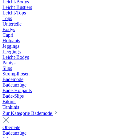
Leicht-Bodys
Leicht-Bustiers
Leicht-Tops
Tops
Unterteile
Bodys
Capri
Hotpants
Jeggings
Leggings
Leicht-Bodys
Pantys
Slips
Strumpfhosen
Bademode
Badeanzüge
Bade-Hotpants
Bade-Slips
Bikinis
Tankinis
Zur Kategorie Bademode
Oberteile
Badeanzüge